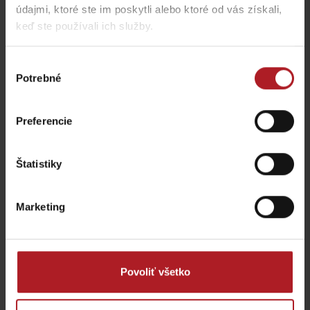
jazere
POINT Restaurant
údajmi, ktoré ste im poskytli alebo ktoré od vás získali,
Pribylina
Liptovský Hrádok
keď ste používali ich služby.
všetky miesta kde jesť a piť
Výber
Potrebné
súhlasu
Aktivity a relax v blízkosti:
Preferencie
Štatistiky
Marketing
Jazda historickým
Múzeum liptovskej
vláčikom v Skanzene
dediny v Pribyline
Pribylina
Pribylina
Pribylina
Povoliť všetko