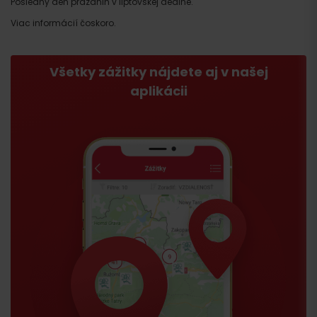
Posledný deň prázdnin v liptovskej dedine.
Viac informácií čoskoro.
Všetky zážitky nájdete aj v našej
aplikácii