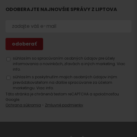
ODOBERAJTE NAJNOVŠIE SPRÁVY Z LIPTOVA
Hľadať
ubytovanie
súhlasím so spracúvaním osobných údajov pre účely
informovania o novinkách, zľavách a iných marketing.
Viac
info.
súhlasím s poskytnutím mojich osobných údajov iným
prevádzkovateľom na ďalšie spracúvanie za účelom
marketingu.
Viac info.
Táto stránka je chránená testom reCAPTCHA a spoločnosťou
Google.
Ochrana súkromia
-
Zmluvné podmienky