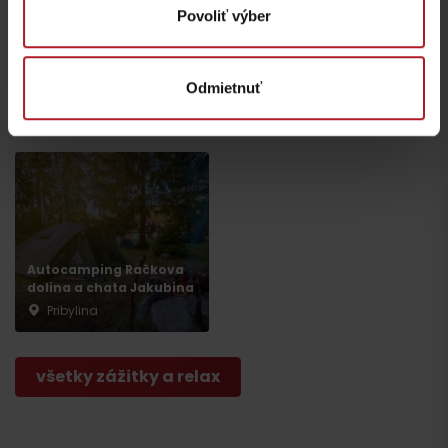
Povoliť výber
Autocamping na
Odmietnuť
Pribylina
roľníckom dvore
Pribylina
Liptovská Kokava
Odchod
Autocamping Račkova
dolina a chata Jakubina
Pribylina
všetky zážitky a relax