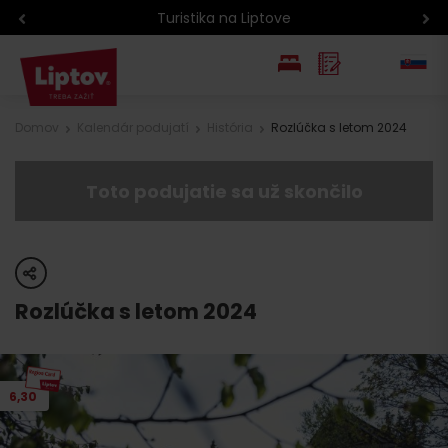
Turistika na Liptove
EN
Domov
Kalendár podujatí
História
Rozlúčka s letom 2024
PL
Toto podujatie sa už skončilo
share
Rozlúčka s letom 2024
6,30