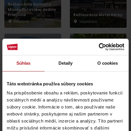
Reštaurácia Humno v
Múzeu liptovskej dediny
Pribylina
Reštaurácia Motel Hôrky
Pribylina
Vavrišovo
Súhlas
Detaily
O cookies
Reštaurácia Penzión
Reštaurácia Magdaleny
Larion
Zai
Kráľova Lehota
Liptovský Hrádok
Táto webstránka používa súbory cookies
Na prispôsobenie obsahu a reklám, poskytovanie funkcií
sociálnych médií a analýzu návštevnosti používame
súbory cookie. Informácie o tom, ako používate naše
webové stránky, poskytujeme aj našim partnerom v
oblasti sociálnych médií, inzercie a analýzy. Títo partneri
Reštaurácia Rezort pri
môžu príslušné informácie skombinovať s ďalšími