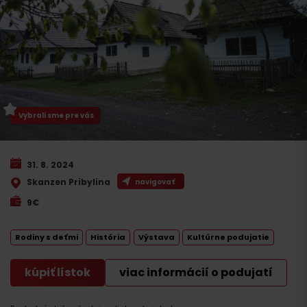
Vybrali sme pre vás
31. 8. 2024
Skanzen Pribylina
navigovať
9€
Rodiny s deťmi
História
Výstava
Kultúrne podujatie
kúpiť lístok
viac informácií o podujatí