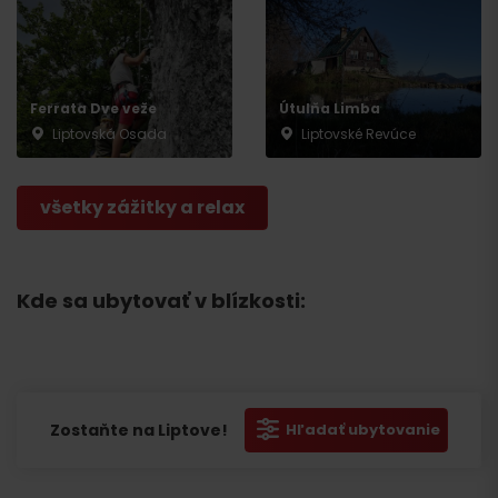
Ferrata Dve veže
Útulňa Limba
Liptovská Osada
Liptovské Revúce
všetky zážitky a relax
Kde sa ubytovať v blízkosti:
Zostaňte na Liptove!
Hľadať ubytovanie