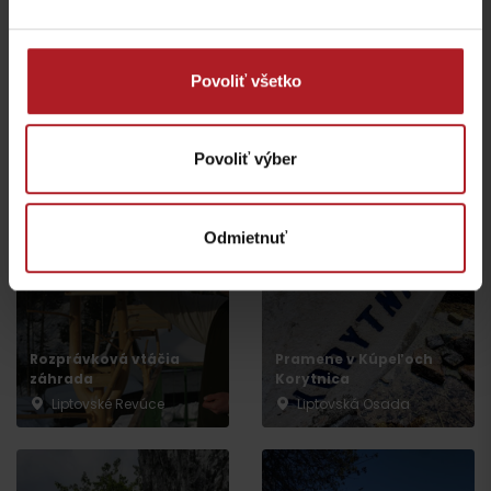
Povoliť všetko
Veľká Fatra, Horský
hotel Kráľova studňa –
Donovaly, Koliba Goral –
Povoliť výber
ebike nabíjacia stanica
ebike nabíjacia stanica
Dolný Harmanec
Donovaly
Odmietnuť
Rozprávková vtáčia
Pramene v Kúpeľoch
záhrada
Korytnica
Liptovské Revúce
Liptovská Osada
Odchod