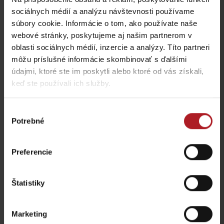
sociálnych médií a analýzu návštevnosti používame
súbory cookie. Informácie o tom, ako používate naše
Koliba Liptov GOTHAL
Reštaurácia Smrekovica
webové stránky, poskytujeme aj našim partnerom v
Liptovská Osada
Ľubochňa
oblasti sociálnych médií, inzercie a analýzy. Títo partneri
môžu príslušné informácie skombinovať s ďalšími
údajmi, ktoré ste im poskytli alebo ktoré od vás získali,
keď ste používali ich služby.
Výber
Potrebné
Koliba Bodega
súhlasu
Bistro Železnô
Ružomberok -
Podsuchá
Partizánska Ľupča
Preferencie
všetky miesta kde jesť a piť
Štatistiky
Aktivity a relax v gh blízkosti:
Marketing