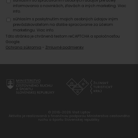
súhlasím so spracúvaním osobných údajov pre účely
informovania o novinkách, zľavách a iných marketing.
Viac
info.
súhlasím s poskytnutím mojich osobných údajov iným
prevádzkovateľom na ďalšie spracúvanie za účelom
marketingu.
Viac info.
Táto stránka je chránená testom reCAPTCHA a spoločnosťou
Google.
Ochrana súkromia
-
Zmluvné podmienky
© 2016-2026 Visit Liptov
Aktivita je realizovaná s finančnou podporou Ministerstva cestovného
ruchu a športu Slovenskej republiky.