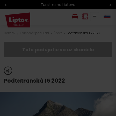
Turistika na Liptove
EN
Domov
Kalendár podujatí
Šport
Podtatranská 15 2022
PL
Toto podujatie sa už skončilo
share
Podtatranská 15 2022