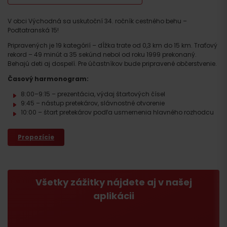
V obci Východná sa uskutoční 34. ročník cestného behu –
Podtatranská 15!
Pripravených je 19 kategórií – dĺžka trate od 0,3 km do 15 km. Traťový
rekord – 49 minút a 35 sekúnd nebol od roku 1999 prekonaný.
Behajú deti aj dospelí. Pre účastníkov bude pripravené občerstvenie.
Časový harmonogram:
8:00–9:15 – prezentácia, výdaj štartových čísel
9:45 – nástup pretekárov, slávnostné otvorenie
10:00 – štart pretekárov podľa usmernenia hlavného rozhodcu
Propozície
Všetky zážitky nájdete aj v našej
aplikácii