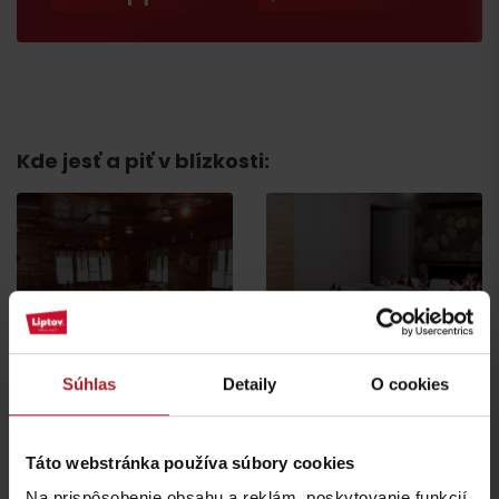
Príchod
Kde jesť a piť v blízkosti:
Reštaurácia a kaviareň
Jánošíkova koliba
SMREK
Liptovská Osada
Liptovská Osada
Súhlas
Detaily
O cookies
Táto webstránka používa súbory cookies
Na prispôsobenie obsahu a reklám, poskytovanie funkcií