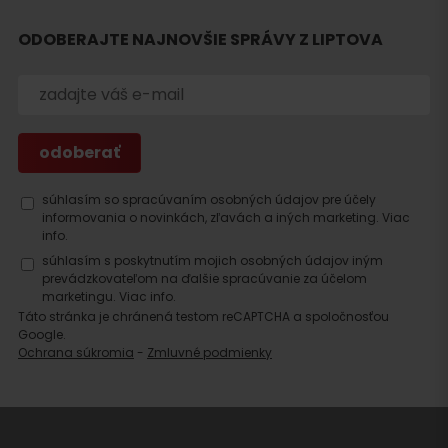
Hľadať
ODOBERAJTE NAJNOVŠIE SPRÁVY Z LIPTOVA
ubytovanie
súhlasím so spracúvaním osobných údajov pre účely
informovania o novinkách, zľavách a iných marketing.
Viac
info.
súhlasím s poskytnutím mojich osobných údajov iným
prevádzkovateľom na ďalšie spracúvanie za účelom
marketingu.
Viac info.
Táto stránka je chránená testom reCAPTCHA a spoločnosťou
Google.
Ochrana súkromia
-
Zmluvné podmienky