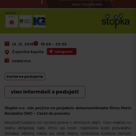
14. 12. 2016
19:00 - 20:30
Čajovňa Aquila
navigovať
zadarmo
Kultúrne podujatie
viac informácií o podujatí
Stopka n.o. vás pozýva na projekciu dokumentárneho filmu Pavla
Barabáša OMO – Cesta do praveku.
Minulosť ľudstva sa vynára práve z afrických dejín. Tam niekde na
brehu etiópskej rieky Omo sa našli najstaršie kosti pravekého
človeka. Milióny rokov sa však dejiny civilizácie ľudstva tomuto