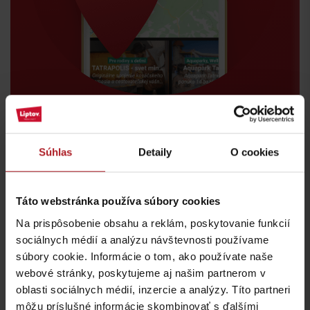
Súhlas
Detaily
O cookies
Táto webstránka používa súbory cookies
Na prispôsobenie obsahu a reklám, poskytovanie funkcií
Kde jesť a piť v blízkosti:
sociálnych médií a analýzu návštevnosti používame
súbory cookie. Informácie o tom, ako používate naše
webové stránky, poskytujeme aj našim partnerom v
oblasti sociálnych médií, inzercie a analýzy. Títo partneri
môžu príslušné informácie skombinovať s ďalšími