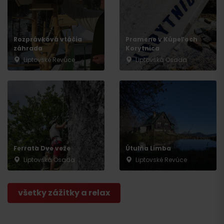
Rozprávková vtáčia
Pramene v Kúpeľoch
záhrada
Korytnica
Liptovské Revúce
Liptovská Osada
Ferrata Dve veže
Útulňa Limba
Liptovská Osada
Liptovské Revúce
všetky zážitky a relax