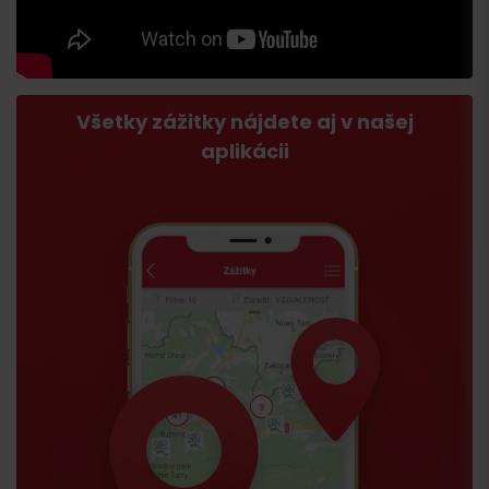
Všetky zážitky nájdete aj v našej
aplikácii
Príchod