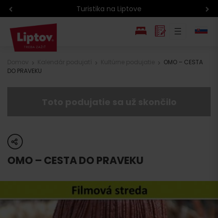
Turistika na Liptove
EN
Domov
Kalendár podujatí
Kultúrne podujatie
OMO – CESTA
DO PRAVEKU
PL
Toto podujatie sa už skončilo
share
OMO – CESTA DO PRAVEKU