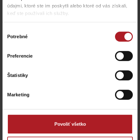
údajmi, ktoré ste im poskytli alebo ktoré od vás získali,
Reštaurácia a kaviareň
keď ste používali ich služby.
Jánošíkova koliba
SMREK
Liptovská Osada
Liptovská Osada
Výber
Potrebné
súhlasu
Preferencie
Štatistiky
Koliba Liptov GOTHAL
Reštaurácia Smrekovica
Liptovská Osada
Ľubochňa
Marketing
Povoliť všetko
Koliba Bodega