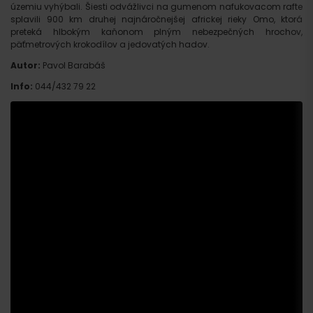
územiu vyhýbali. Šiesti odvážlivci na gumenom nafukovacom rafte
splavili 900 km druhej najnáročnejšej africkej rieky Omo, ktorá
preteká hlbokým kaňonom plným nebezpečných hrochov,
päťmetrových krokodílov a jedovatých hadov.
Autor:
Pavol Barabáš
Info:
044/432 79 22