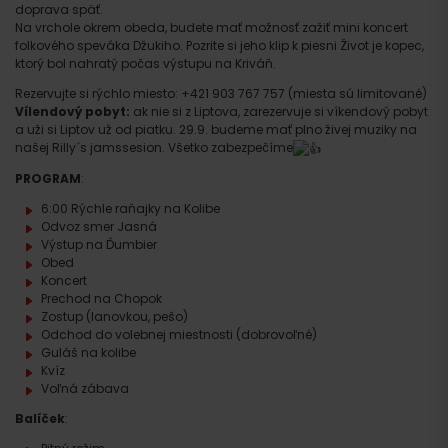
doprava späť.
Na vrchole okrem obeda, budete mať možnosť zažiť mini koncert
folkového speváka Džukiho. Pozrite si jeho klip k piesni Život je kopec,
ktorý bol nahratý počas výstupu na Kriváň.
Rezervujte si rýchlo miesto: +421 903 767 757 (miesta sú limitované)
Vílendový pobyt:
ak nie si z Liptova, zarezervuje si víkendový pobyt
a uži si Liptov už od piatku. 29.9. budeme mať plno živej muziky na
našej Rilly´s jamssesion. Všetko zabezpečíme
PROGRAM
:
6:00 Rýchle raňajky na Kolibe
Odvoz smer Jasná
Výstup na Ďumbier
Obed
Koncert
Prechod na Chopok
Zostup (lanovkou, pešo)
Odchod do volebnej miestnosti (dobrovoľné)
Guláš na kolibe
Kvíz
Voľná zábava
Balíček
: