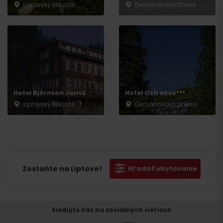
Liptovský Mikuláš
Demänovská Dolina
Hotel Björnson Jasná
Hotel Ostredok***
Liptovský Mikuláš
Demänovská Dolina
Zostaňte na Liptove!
Hľadať ubytovanie
Sledujte nás na sociálnych sietiach