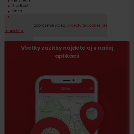
Pitný režim
Sladkosť
Obed
Piknikové vybavenie vrátane deky
Prosím, pre zobrazenie videa,
akceptujte cookies pre
marketing.
Všetky zážitky nájdete aj v našej
aplikácii