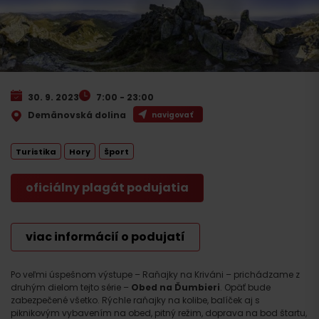
30. 9. 2023
7:00 - 23:00
Demänovská dolina
navigovať
Turistika
Hory
Šport
oficiálny plagát podujatia
viac informácií o podujatí
Po veľmi úspešnom výstupe – Raňajky na Kriváni – prichádzame z
druhým dielom tejto série –
Obed na Ďumbieri
. Opäť bude
zabezpečené všetko. Rýchle raňajky na kolibe, balíček aj s
piknikovým vybavením na obed, pitný režim, doprava na bod štartu,