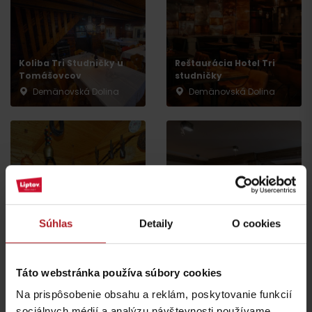
Koliba Tri Studničky u
Reštaurácia Hotel Tri
Tomášovcov
studničky
Demänovská Dolina
Demänovská Dolina
Koliba Bystrina
Pivnica restaurant
Súhlas
Detaily
O cookies
Demänovská dolina
Pavčina Lehota
Táto webstránka používa súbory cookies
Na prispôsobenie obsahu a reklám, poskytovanie funkcií
sociálnych médií a analýzu návštevnosti používame