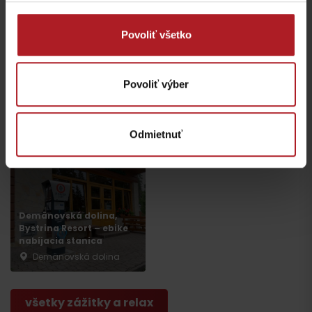
Povoliť všetko
Demänovská Dolina, Tri
Povoliť výber
Studničky – Solar Energy
point
Tatry Medic Point
Demänovská Dolina
Liptovský Mikuláš
Odmietnuť
Demänovská dolina,
Bystrina Resort – ebike
nabíjacia stanica
Demänovská dolina
všetky zážitky a relax