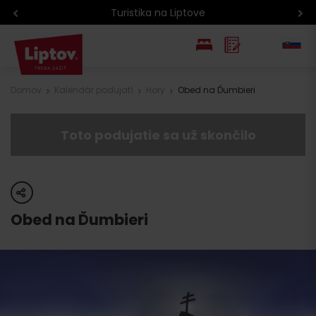
Atrakcie na Liptove podľa veku 
EN
Domov
Kalendár podujatí
Hory
Obed na Ďumbieri
PL
Toto podujatie sa už skončilo
share
Obed na Ďumbieri