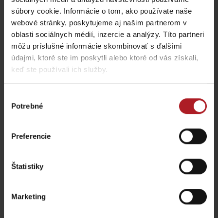
súbory cookie. Informácie o tom, ako používate naše
Indická reštaurácia
SAFRAN
webové stránky, poskytujeme aj našim partnerom v
Reštaurácia Riverside
Liptovský Mikuláš -
oblasti sociálnych médií, inzercie a analýzy. Títo partneri
Demänovská dolina
Demänová
môžu príslušné informácie skombinovať s ďalšími
údajmi, ktoré ste im poskytli alebo ktoré od vás získali,
keď ste používali ich služby.
všetky miesta kde jesť a piť
Výber
Potrebné
súhlasu
Aktivity a relax v gh blízkosti:
Preferencie
Štatistiky
KONGRES: Hotel Tri
Wellness centrum Hotel
studničky ****
Tri Studničky
Marketing
Liptovský Mikuláš
Demänovská Dolina