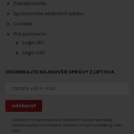
Zverejňovanie
Spracovanie osobných údajov
Cookies
Pre partnerov
Login LRC
Login CRS
Hľadať
ODOBERAJTE NAJNOVŠIE SPRÁVY Z LIPTOVA
ubytovanie
súhlasím so spracúvaním osobných údajov pre účely
informovania o novinkách, zľavách a iných marketing.
Viac
info.