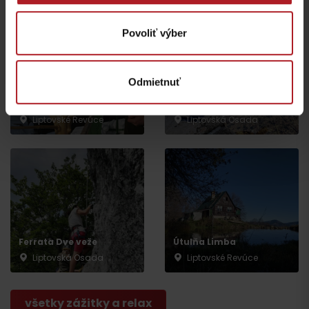
Povoliť výber
Odmietnuť
Rozprávková vtáčia
Pramene v Kúpeľoch
záhrada
Korytnica
Liptovské Revúce
Liptovská Osada
Odchod
Ferrata Dve veže
Útulňa Limba
Liptovská Osada
Liptovské Revúce
všetky zážitky a relax