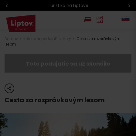
Turistika na Liptove
EN
Domov
Kalendár podujatí
Hory
Cesta za rozprávkovým
lesom
PL
Toto podujatie sa už skončilo
share
Cesta za rozprávkovým lesom