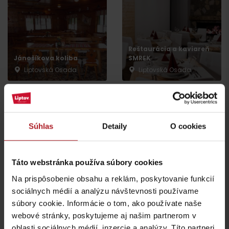
Reštaurácia a kaviareň
Jánošíkova koliba
SMREK
Liptovská Osada
Liptovská Osada
Súhlas
Detaily
O cookies
Koliba Liptov GOTHAL
Reštaurácia Smrekovica
Táto webstránka používa súbory cookies
Liptovská Osada
Ľubochňa
Na prispôsobenie obsahu a reklám, poskytovanie funkcií
sociálnych médií a analýzu návštevnosti používame
súbory cookie. Informácie o tom, ako používate naše
webové stránky, poskytujeme aj našim partnerom v
oblasti sociálnych médií, inzercie a analýzy. Títo partneri