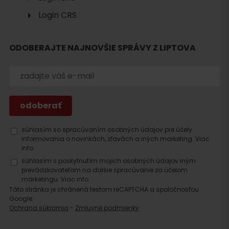
Login CRS
ODOBERAJTE NAJNOVŠIE SPRÁVY Z LIPTOVA
Hľadať
ubytovanie
súhlasím so spracúvaním osobných údajov pre účely
informovania o novinkách, zľavách a iných marketing.
Viac
info.
súhlasím s poskytnutím mojich osobných údajov iným
prevádzkovateľom na ďalšie spracúvanie za účelom
marketingu.
Viac info.
Táto stránka je chránená testom reCAPTCHA a spoločnosťou
Google.
Ochrana súkromia
-
Zmluvné podmienky