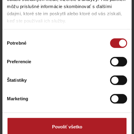
môžu príslušné informácie skombinovať s ďalšími
údajmi, ktoré ste im poskytli alebo ktoré od vás získali,
Koliba Bodega
Bistro Železnô
keď ste používali ich služby.
Ružomberok -
Podsuchá
Partizánska Ľupča
Výber
Potrebné
súhlasu
všetky miesta kde jesť a piť
Preferencie
Aktivity a relax v gh blízkosti:
Štatistiky
Marketing
Veľká Fatra, Horský
hotel Kráľova studňa –
Donovaly, Koliba Goral –
ebike nabíjacia stanica
ebike nabíjacia stanica
Dolný Harmanec
Donovaly
Povoliť všetko