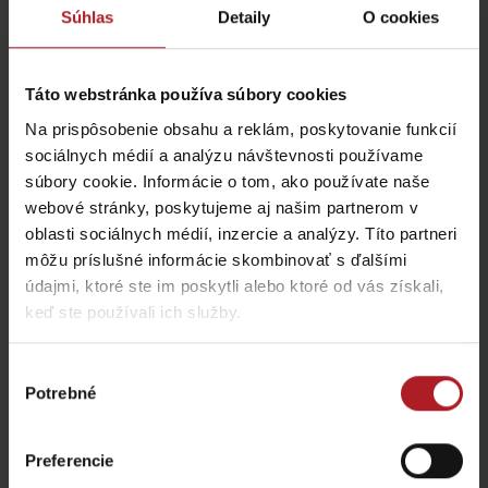
Súhlas
Detaily
O cookies
Reštaurácia a kaviareň
Táto webstránka používa súbory cookies
Jánošíkova koliba
SMREK
Na prispôsobenie obsahu a reklám, poskytovanie funkcií
Liptovská Osada
Liptovská Osada
sociálnych médií a analýzu návštevnosti používame
súbory cookie. Informácie o tom, ako používate naše
webové stránky, poskytujeme aj našim partnerom v
oblasti sociálnych médií, inzercie a analýzy. Títo partneri
môžu príslušné informácie skombinovať s ďalšími
údajmi, ktoré ste im poskytli alebo ktoré od vás získali,
keď ste používali ich služby.
Koliba Liptov GOTHAL
Reštaurácia Smrekovica
Liptovská Osada
Ľubochňa
Výber
Potrebné
súhlasu
Preferencie