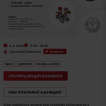
5. 6. 2022
11:30 - 15:00
Liptovská Štiavnica
navigovať
Šport
Cyklistika
Rodiny s deťmi
oficiálny plagát podujatia
viac informácií o podujatí
Klub nadšencov amatérskej cyklistiky Ružomberok v