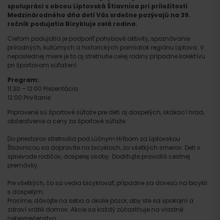
spolupráci s obcou Liptovská Štiavnica pri príležitosti
Medzinárodného dňa detí Vás srdečne pozývajú na 39.
ročník podujatia Bicykluje celá rodina.
Cieľom podujatia je podporiť pohybové aktivity, spoznávanie
prírodných, kultúrnych a historických pamiatok regiónu Liptova. V
neposlednej miere je to aj stretnutie celej rodiny prípadne kolektívu
pri športovom súťažení.
Program:
11:30 – 12:00 Prezentácia
12:00 Privítanie
Pripravené sú športové súťaže pre deti aj dospelých, skákací hrad,
občerstvenie a ceny za športové súťaže.
Do priestorov stretnutia pod Lúčnym Hríbom za Liptovskou
Štiavnicou sa dopravíte na bicykloch, zo všetkých smerov. Deti v
sprievode rodičov, dospelej osoby. Dodržujte pravidlá cestnej
premávky.
Pre všetkých, čo sa vedia bicyklovať, prípadne sa dovezú na bicykli
s dospelým:
Prosíme, dávajte na seba a okolie pozor, aby ste sa spokojní a
zdraví vrátili domov. Akcie sa každý zúčastňuje na vlastné
nebezpečenstvo.