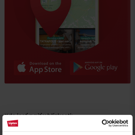
Príchod
Kde jesť a piť v blízkosti: