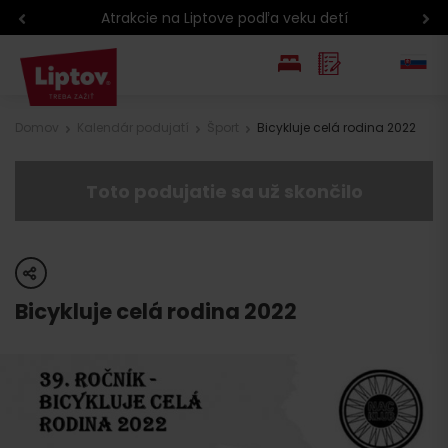
Atrakcie na Liptove podľa veku detí
EN
Domov
Kalendár podujatí
Šport
Bicykluje celá rodina 2022
PL
Toto podujatie sa už skončilo
share
Bicykluje celá rodina 2022