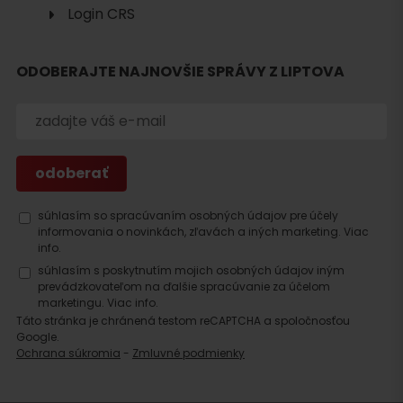
Login CRS
ODOBERAJTE NAJNOVŠIE SPRÁVY Z LIPTOVA
Hľadať
ubytovanie
súhlasím so spracúvaním osobných údajov pre účely
informovania o novinkách, zľavách a iných marketing.
Viac
info.
súhlasím s poskytnutím mojich osobných údajov iným
prevádzkovateľom na ďalšie spracúvanie za účelom
marketingu.
Viac info.
Táto stránka je chránená testom reCAPTCHA a spoločnosťou
Google.
Ochrana súkromia
-
Zmluvné podmienky