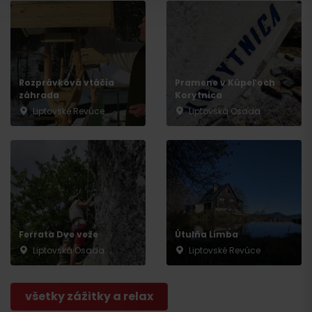
Odchod
Rozprávková vtáčia
Pramene v Kúpeľoch
záhrada
Korytnica
Liptovské Revúce
Liptovská Osada
Ferrata Dve veže
Útulňa Limba
Liptovská Osada
Liptovské Revúce
všetky zážitky a relax