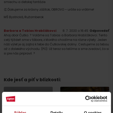
smiechu a detskej fantázie.
👏 Ďakujeme za krásny zážitok, OBROVO – určite sa vrátime!
MŠ Bystrická, Ružomberok
Barbora a Tobias Hrabčákovci
8. 7. 2020 o 16:45
Odpovedať
Ahoj obor Čutko. ? Voláme sa Tobias a Barbora Hrabčákovci. Tento
celý týždeň sme v tábore, z ktorého chodíme na rôzne výlety. Jeden
náš výlet je aj zajtra k tebe do Čutkovskej doliny. Cestujeme za tebou
až z ďalekého východu. (PO). Už teraz sa tešíme a sme zvedaví, čo si
si pre nás pripravil. ?
Kde jesť a piť v blízkosti:
Súhlas
Detaily
O cookies