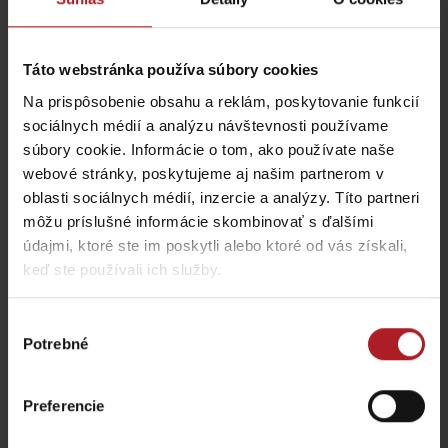
Koliba Richtárka
Stará koliba u Dobrého
pastiera
Ružomberok -
Čutkovská dolina
Ružomberok
Táto webstránka používa súbory cookies
Na prispôsobenie obsahu a reklám, poskytovanie funkcií
sociálnych médií a analýzu návštevnosti používame
súbory cookie. Informácie o tom, ako používate naše
webové stránky, poskytujeme aj našim partnerom v
oblasti sociálnych médií, inzercie a analýzy. Títo partneri
Reštaurácia U nás na
môžu príslušné informácie skombinovať s ďalšími
Ristorante Camino
Liptove
údajmi, ktoré ste im poskytli alebo ktoré od vás získali,
Čutkovká 1, Ružomberok
Ružomberok - Hrabovo
keď ste používali ich služby.
Výber
Potrebné
súhlasu
Preferencie
Zmrzlinová kaviareň
Grill & Bar Motajka
Takáto