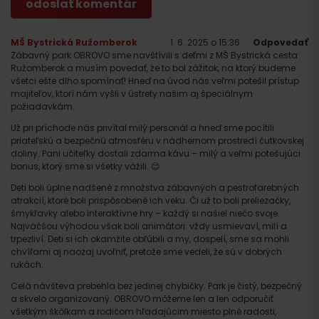
MŠ Bystrická Ružomberok
1. 6. 2025 o 15:36
Odpovedať
Zábavný park OBROVO sme navštívili s deťmi z MŠ Bystrická cesta
Ružomberok a musím povedať, že to bol zážitok, na ktorý budeme
všetci ešte dlho spomínať! Hneď na úvod nás veľmi potešil prístup
majiteľov, ktorí nám vyšli v ústrety našim aj špeciálnym
požiadavkám.
Už pri príchode nás privítal milý personál a hneď sme pocítili
priateľskú a bezpečnú atmosféru v nádhernom prostredí čutkovskej
Príchod
doliny. Pani učiteľky dostali zdarma kávu – milý a veľmi potešujúci
bonus, ktorý sme si všetky vážili. 😊
Deti boli úplne nadšené z množstva zábavných a pestrofarebných
atrakcií, ktoré boli prispôsobené ich veku. Či už to boli preliezačky,
šmykľavky alebo interaktívne hry – každý si našiel niečo svoje.
Najväčšou výhodou však boli animátori: vždy usmievaví, milí a
trpezliví. Deti si ich okamžite obľúbili a my, dospelí, sme sa mohli
chvíľami aj naozaj uvoľniť, pretože sme vedeli, že sú v dobrých
rukách.
Celá návšteva prebehla bez jedinej chybičky. Park je čistý, bezpečný
a skvelo organizovaný. OBROVO môžeme len a len odporučiť
všetkým škôlkam a rodičom hľadajúcim miesto plné radosti,