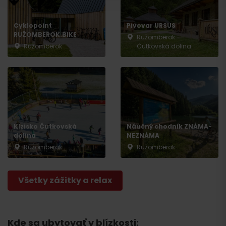
Cyklopoint
Pivovar URSUS
RUŽOMBEROK.BIKE
Ružomberok -
Ružomberok
Čutkovská dolina
Klzisko Čutkovská
Náučný chodník ZNÁMA-
dolina
NEZNÁMA
Ružomberok
Ružomberok
Všetky zážitky a relax
Odchod
Kde sa ubytovať v blízkosti: