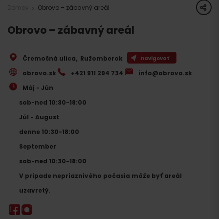
share
Domov
Obrovo – zábavný areál
Obrovo – zábavný areál
Čremošná ulica
,
Ružomberok
navigovať
obrovo.sk
+421 911 294 734
info@obrovo.sk
Máj - Jún
sob-ned 10:30-18:00
Júl - August
denne 10:30-18:00
September
sob-ned 10:30-18:00
V prípade nepriaznivého počasia môže byť areál
uzavretý.