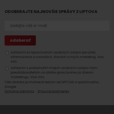
ODOBERAJTE NAJNOVŠIE SPRÁVY Z LIPTOVA
súhlasím so spracúvaním osobných údajov pre účely
informovania o novinkách, zľavách a iných marketing.
Viac
info.
súhlasím s poskytnutím mojich osobných údajov iným
prevádzkovateľom na ďalšie spracúvanie za účelom
marketingu.
Viac info.
Táto stránka je chránená testom reCAPTCHA a spoločnosťou
Google.
Ochrana súkromia
-
Zmluvné podmienky