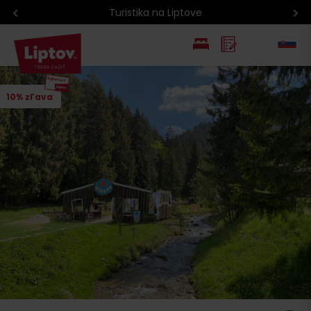
Atrakcie na Liptove podľa veku detí
EN
10% zľava
PL