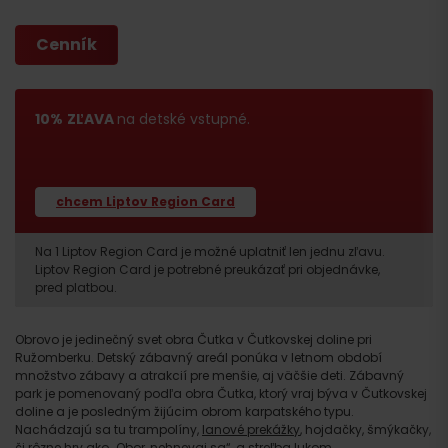
Cenník
10%
ZĽAVA
na detské vstupné.
chcem Liptov Region Card
Na 1 Liptov Region Card je možné uplatniť len jednu zľavu.
Liptov Region Card je potrebné preukázať pri objednávke,
pred platbou.
Obrovo je jedinečný svet obra Čutka v Čutkovskej doline pri
Ružomberku. Detský zábavný areál ponúka v letnom období
množstvo zábavy a atrakcií pre menšie, aj väčšie deti. Zábavný
park je pomenovaný podľa obra Čutka, ktorý vraj býva v Čutkovskej
doline a je posledným žijúcim obrom karpatského typu.
Nachádzajú sa tu trampolíny,
lanové prekážky
, hojdačky, šmýkačky,
či rôzne hry ako „Obor, nehnevaj sa“, a streľba lukom.