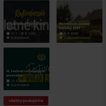
Ružomberské letné kino
Po stopách ovečky
2026
valašky 2026
10. 7. - 15. 8. 2026
8. 8. 2026
Ružomberok
Čutkovská dolina
III. Festival remeselných
pivovarov
22. 8. 2026
Ružomberok
všetky podujatia