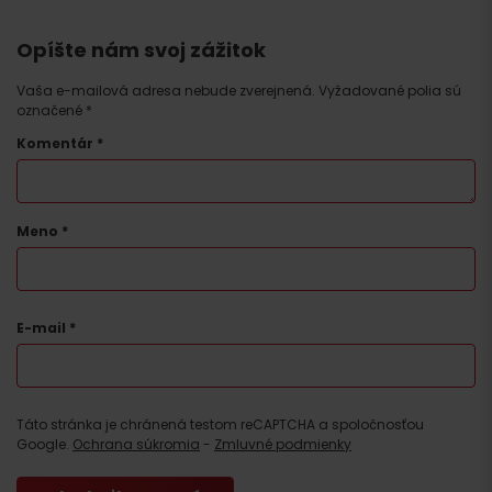
Opíšte nám svoj zážitok
Vaša e-mailová adresa nebude zverejnená.
Vyžadované polia sú
označené
*
Komentár
*
Meno
*
E-mail
*
Táto stránka je chránená testom reCAPTCHA a spoločnosťou
Google.
Ochrana súkromia
-
Zmluvné podmienky