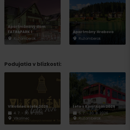
Apartmánový dom
FATRAPARK 1
Apartmány Hrabovo
Ružomberok
Ružomberok
Podujatia v blízkosti:
Vlkolínec v lete 2026
Leto s Korýtkom 2026
4. 7. - 30. 8. 2026
5. 7. - 30. 8. 2026
Vlkolínec
Ružomberok