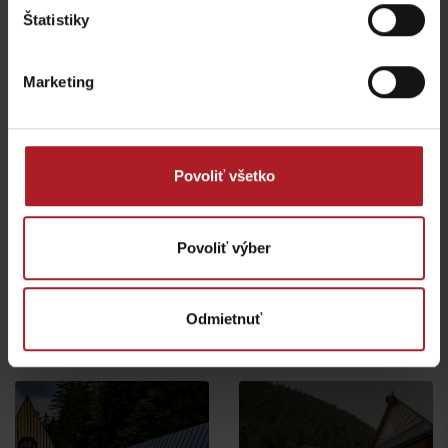
Ružomberok
Ružomberok
Štatistiky
všetky miesta kde jesť a piť
Marketing
Aktivity a relax v blízkosti:
Povoliť všetko
Povoliť výber
Rafting rieky Váh
Zipline Čutkovská dolina
Odmietnuť
Ružomberok
Ružomberok