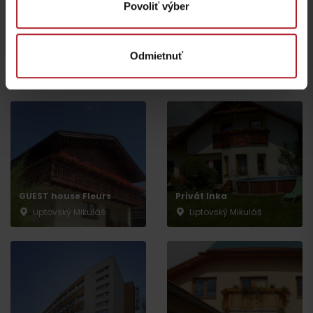
Povoliť výber
Všetky zážitky a relax
Odmietnuť
Kde sa ubytovať v blízkosti:
GUEST house Fleurs
Privát Inka
Liptovský Mikuláš
Liptovský Mikuláš
Odchod