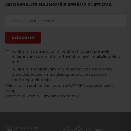
Hľadať
ODOBERAJTE NAJNOVŠIE SPRÁVY Z LIPTOVA
ubytovanie
súhlasím so spracúvaním osobných údajov pre účely
informovania o novinkách, zľavách a iných marketing.
Viac
info.
súhlasím s poskytnutím mojich osobných údajov iným
prevádzkovateľom na ďalšie spracúvanie za účelom
marketingu.
Viac info.
Táto stránka je chránená testom reCAPTCHA a spoločnosťou
Google.
Ochrana súkromia
-
Zmluvné podmienky