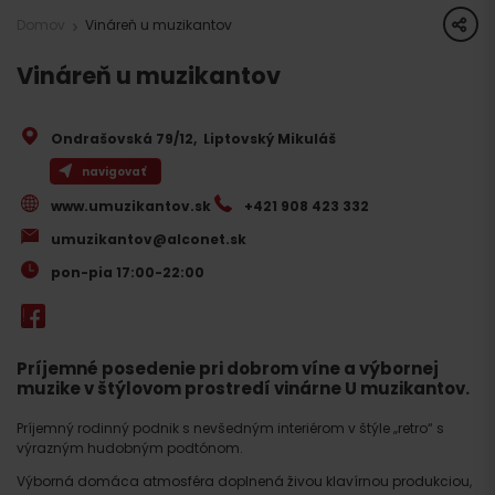
share
Domov
Vináreň u muzikantov
Vináreň u muzikantov
Ondrašovská 79/12
,
Liptovský Mikuláš
navigovať
www.umuzikantov.sk
+421 908 423 332
umuzikantov@alconet.sk
pon-pia 17:00-22:00
Príjemné posedenie pri dobrom víne a výbornej
muzike v štýlovom prostredí vinárne U muzikantov.
Príjemný rodinný podnik s nevšedným interiérom v štýle „retro“ s
výrazným hudobným podtónom.
Výborná domáca atmosféra doplnená živou klavírnou produkciou,