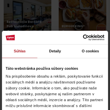
Reštaurácia Bernard
Pub Maladinovo
BURGER KING®
Liptovský Mikuláš
Liptovský Mikuláš
všetky miesta kde jesť a piť
Súhlas
Detaily
O cookies
Aktivity a relax v blízkosti:
Táto webstránka používa súbory cookies
Na prispôsobenie obsahu a reklám, poskytovanie funkcií
sociálnych médií a analýzu návštevnosti používame
súbory cookie. Informácie o tom, ako používate naše
webové stránky, poskytujeme aj našim partnerom v
oblasti sociálnych médií, inzercie a analýzy. Títo partneri
Zábavné centrum
môžu príslušné informácie skombinovať s ďalšími
PARADOX
Predajňa AQUA MOTION