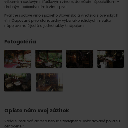
výborným sudovým i fľaškovým vínom, domácimi špecialitami –
drobným občerstvením k vínu i pivu.
Kvalitné sudové víno z južného Slovenska a vinotéka slovenských
vín. Čapované pivo, štandardný výber alkoholických i nealko
nápojov, malé jedlá a jednohubky k nápojom.
Fotogaléria
Opíšte nám svoj zážitok
Vaša e-mailová adresa nebude zverejnená.
Vyžadované polia sú
označené
*