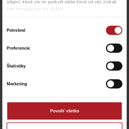
údajmi, ktoré ste im poskytli alebo ktoré od vás získali,
Liptovský Mikuláš
Liptovský Mikuláš
keď ste používali ich služby.
Výber
Potrebné
súhlasu
Preferencie
Laser aréna – Escape
Laser Aréna – Laser
room
Games
Liptovský Mikuláš
Liptovský Mikuláš
Štatistiky
Marketing
Povoliť všetko
Fantázia Liptov
Čerpacia stanica Green
Liptovský Mikuláš
Liptovský Mikuláš