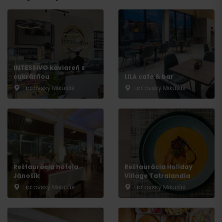
INTESSIVO kaviareň s
cukrárňou
LILA cafe & bar
Liptovský Mikuláš
Liptovský Mikuláš
Príchod
Reštaurácia hotela
Reštaurácia Holiday
Jánošík
Village Tatralandia
Liptovský Mikuláš
Liptovský Mikuláš