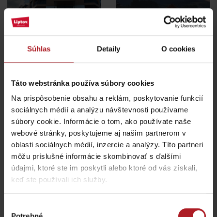
Café bar Kubko
Farma Likavčan
Súhlas
Detaily
O cookies
Lúčky
Ivachnová
Táto webstránka používa súbory cookies
Na prispôsobenie obsahu a reklám, poskytovanie funkcií
sociálnych médií a analýzu návštevnosti používame
súbory cookie. Informácie o tom, ako používate naše
webové stránky, poskytujeme aj našim partnerom v
Reštaurácia Rooza
Koliba Bešeňovka
oblasti sociálnych médií, inzercie a analýzy. Títo partneri
Liptovská Teplá
Liptovský Michal
môžu príslušné informácie skombinovať s ďalšími
údajmi, ktoré ste im poskytli alebo ktoré od vás získali,
keď ste používali ich služby.
Výber
Potrebné