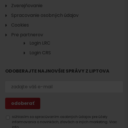
Zverejňovanie
Spracovanie osobných údajov
Cookies
Pre partnerov
Login LRC
Login CRS
ODOBERAJTE NAJNOVŠIE SPRÁVY Z LIPTOVA
Hľadať
ubytovanie
súhlasím so spracúvaním osobných údajov pre účely
informovania o novinkách, zľavách a iných marketing.
Viac
info.