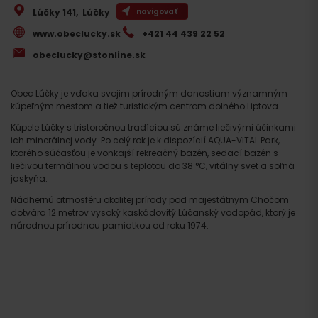
Lúčky 141
,
Lúčky
navigovať
www.obeclucky.sk
+421 44 439 22 52
obeclucky@stonline.sk
Obec Lúčky je vďaka svojim prírodným danostiam významným
kúpeľným mestom a tiež turistickým centrom dolného Liptova.
Kúpele Lúčky s tristoročnou tradíciou sú známe liečivými účinkami
ich minerálnej vody. Po celý rok je k dispozícií AQUA-VITAL Park,
ktorého súčasťou je vonkajší rekreačný bazén, sedací bazén s
liečivou termálnou vodou s teplotou do 38 °C, vitálny svet a soľná
jaskyňa.
Nádhernú atmosféru okolitej prírody pod majestátnym Chočom
dotvára 12 metrov vysoký kaskádovitý Lúčanský vodopád, ktorý je
národnou prírodnou pamiatkou od roku 1974.