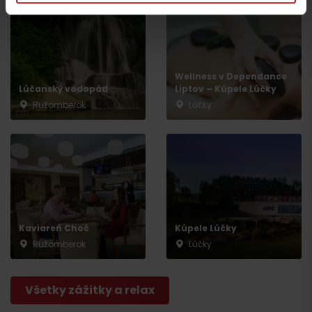
Wellness v Dependance
Lúčanský vodopád
Liptov – Kúpele Lúčky
Ružomberok
Lúčky
Odchod
Kaviareň Choč
Kúpele Lúčky
Ružomberok
Lúčky
Všetky zážitky a relax