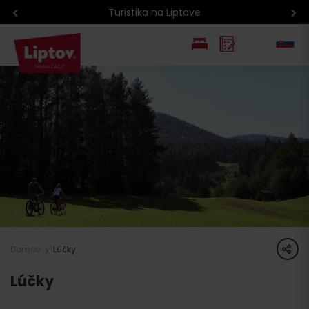
Turistika na Liptove
EN
PL
share
Domov
Lúčky
Lúčky