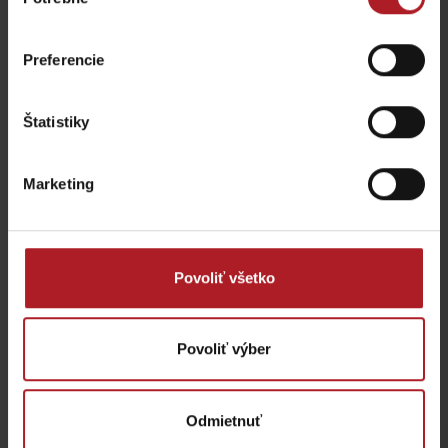
súhlasu
Wellness & Spa
Reštaurácia Pizzeria
HARMÓNIA
Giovanni
Preferencie
Bešeňová
Bešeňová
Štatistiky
všetky miesta kde jesť a piť
Marketing
Aktivity a relax v blízkosti:
Povoliť všetko
Povoliť výber
Informačné centrum
Pamätný domček Lúčky
Lúčky
Lúčky
Lúčky
Odmietnuť