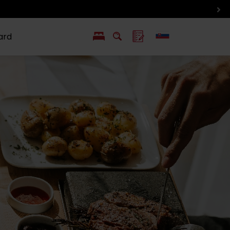
ard
EN
PL
ý
y s Liptov Region Card
Chute a život
Liptova