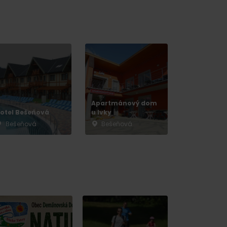
Apartmánový dom
otel Bešeňová
u Ivky
Bešeňová
Bešeňová