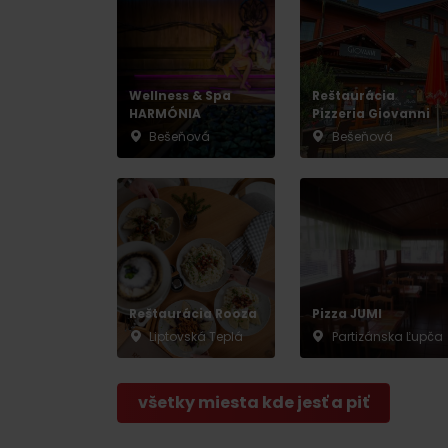
Nemáš auto a potrebuješ zviesť?
Wellness & Spa
Reštaurácia
HARMÓNIA
Pizzeria Giovanni
Mara Bus
Bešeňová
Bešeňová
Ski&Aqua Bus
Autobusová
Vlaková
Letecká
Taxi
Reštaurácia Rooza
Pizza JUMI
Liptovská Teplá
Partizánska Ľupča
všetky miesta kde jesť a piť