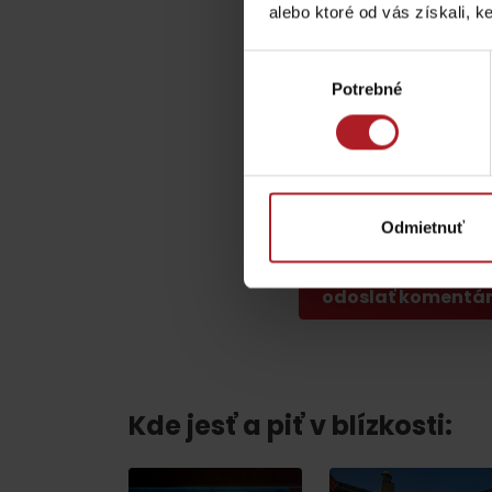
Chaty a útulne
alebo ktoré od vás získali, ke
Komentár
*
Výber
TOP ATRAKCIE
Potrebné
súhlasu
Meno
*
Potrebuješ požičať lyže alebo bicykel?
Požičovne
Odmietnuť
Servisy
Táto stránka je chránená t
VIAC O NEPOZNANÝCH MIESTACH LIP
Kde jesť a piť v blízkosti: