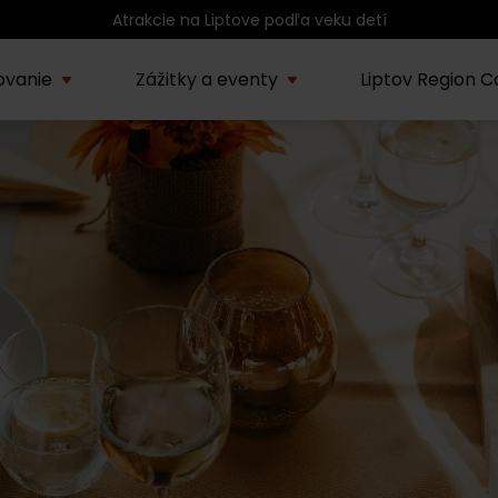
Atrakcie na Liptove podľa veku detí
ovanie
Zážitky a eventy
Liptov Region C
Kúpele Lúčky
AUG
rmácie o regióne
Sprievodcovské služby na
Nepoznan
Zľav
Lúčanské kúpeľné leto
08.
ov
Liptove
Liptov
2026
SEP
Región Liptov
20.
Cvyklo pohár 2026
Vodný park Tatralandia
AUG
Tropická noc v
15.
Tatralandii – letný
špeciál