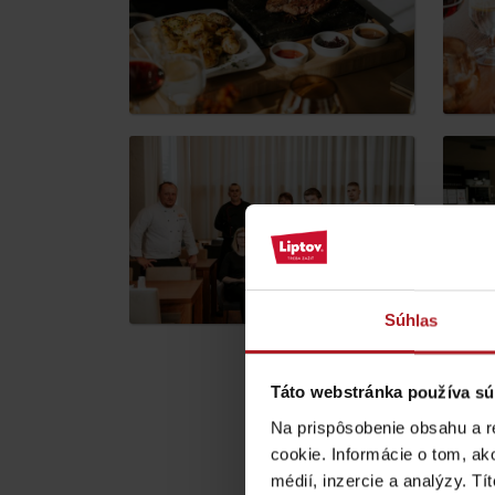
ZOZNAM ATRAKCII PRE DETI
KAMERY
Múzeum liptovskej
dediny v Pribyline
Súhlas
O značke Produkt Liptova
Táto webstránka používa sú
Opíšte nám sv
ZOZNAM PRODUKTOV LIPTOVA
Na prispôsobenie obsahu a r
cookie. Informácie o tom, ak
Vaša e-mailová adres
médií, inzercie a analýzy. Tí