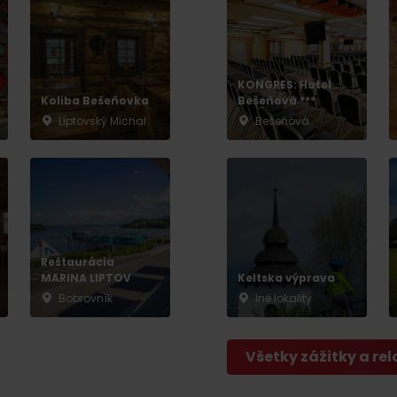
No data found for this source.
KONGRES: Hotel
Koliba Bešeňovka
Bešeňová ***
Liptovský Michal
Bešeňová
No data found for this source.
No data
Reštaurácia
MARINA LIPTOV
Keltska výprava
Bobrovník
Iné lokality
Všetky zážitky a rel
No data found for this source.