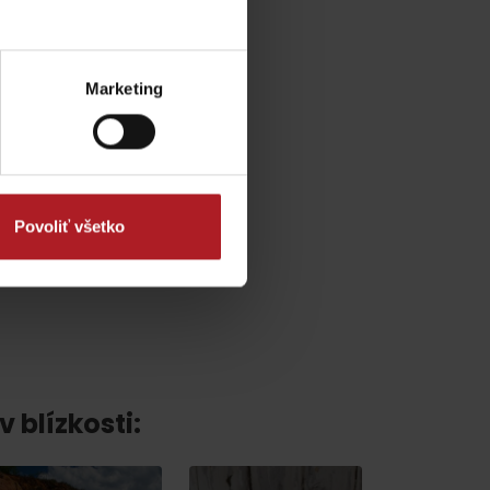
y
Marketing
Povoliť všetko
odmienky
v blízkosti: