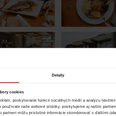
Lúčanský vodopád
Aquapark Tatralan
Detaily
Kde kúpiť
Spolupráca
bory cookies
oj zážitok
eklám, poskytovanie funkcií sociálnych médií a analýzu návšte
o používate naše webové stránky, poskytujeme aj našim partner
a nebude zverejnená.
Vyžadované polia sú označené
*
to partneri môžu príslušné informácie skombinovať s ďalšími údaj