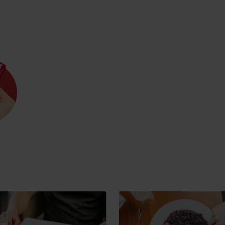
Pravidlá pobytu na
Poistenie záchrany
horách
zadarmo s Generali
podľa ročného obdobia