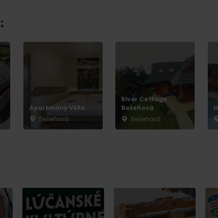
:
River Cottage
Apartmány VERA
Bešeňová
H
Bešeňová
Bešeňová