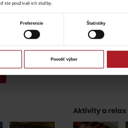
Liptovské tradície
Pramene a vodopád
ď ste používali ich služby.
Preferencie
Štatistiky
E-mail
*
Povoliť výber
estom reCAPTCHA a spoločnosťou Google.
Ochrana súkromia
-
Zmluvné p
TOVA
Aktivity a relax 