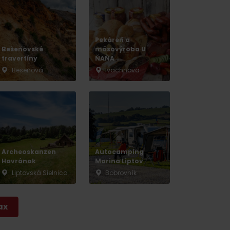
Pekáreň a
Bešeňovské
mäsovýroba U
travertíny
ŇAŇA
Bešeňová
Ivachnová
 found for this source.
Archeoskanzen
Autocamping
Havránok
Marina Liptov
Liptovská Sielnica
Bobrovník
ax