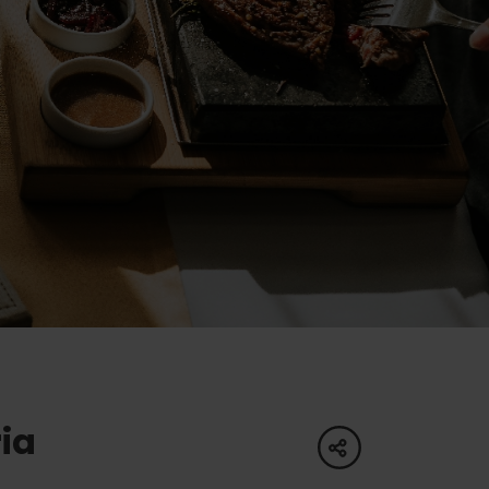
ku
y
pa
ity
ultúra
ia
share