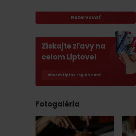
poklad? Nájdi ho s
Liptov Region Card!
Rezervovať
VŠETKY ČLÁNKY
Získajte zľavy na
celom Liptove!
chcem Liptov region card
VŠETKY ČLÁNKY
Fotogaléria
Počasie a kamery
podľa veku detí