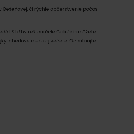
Bešeňovej, či rýchle občerstvenie počas
edál. Služby reštaurácie Culinária môžete
ajky, obedové menu aj večere. Ochutnajte
y
y