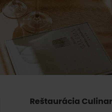
AUG
Demänovská dolina
08.
Leto pod Chopkom
ZOZNAM INFOCENTIER
Program pre zamestnancov
 REGIÓNE
ŠETKY PODUJATIA
Konferenčné priestory
Zimné športy
Teambuildingy
Vyber si typ zážit
Lyžovanie
Všetky
Skialpinizmus
Vodné park
Bežkovanie
Wellness a s
Vodné aktiv
Zimná turistika
História a k
Reštaurácia Culinar