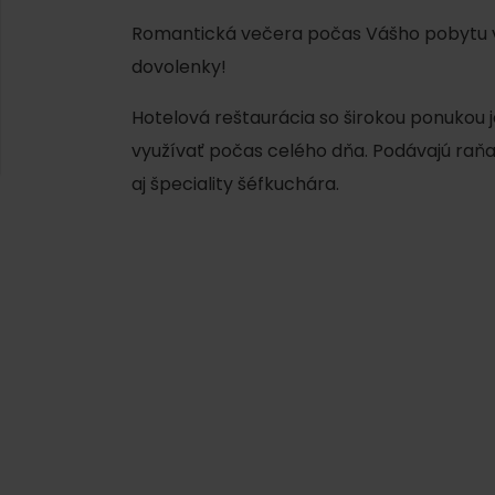
Romantická večera počas Vášho pobytu v 
dovolenky!
Hotelová reštaurácia so širokou ponukou j
využívať počas celého dňa. Podávajú raň
aj špeciality šéfkuchára.
Kde sa nachádza
Voda, sneh a aktivit
poklad? Nájdi ho s
Liptov Region Card!
d for this source.
Voda, sneh a aktivit