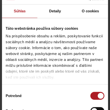
Trať je upravovaná dobrovoľníkmi z ŠKC Liptovská Lúžna s
podporou samosprávy.
Súhlas
Detaily
O cookies
Táto webstránka používa súbory cookies
Na prispôsobenie obsahu a reklám, poskytovanie funkcií
sociálnych médií a analýzu návštevnosti používame
súbory cookie. Informácie o tom, ako používate naše
webové stránky, poskytujeme aj našim partnerom v
oblasti sociálnych médií, inzercie a analýzy. Títo partneri
môžu príslušné informácie skombinovať s ďalšími
údajmi, ktoré ste im poskytli alebo ktoré od vás získali,
keď ste používali ich služby.
Výber
Potrebné
súhlasu