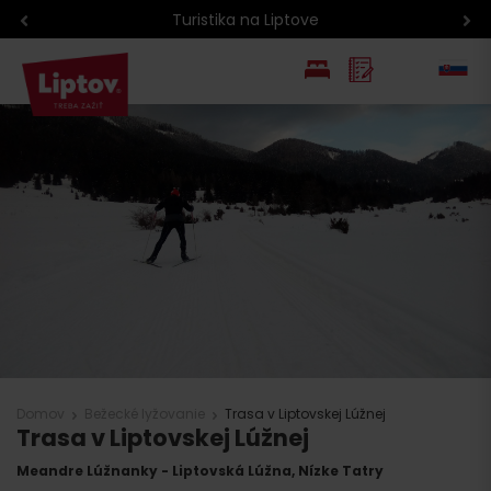
Turistika na Liptove
EN
PL
Domov
Bežecké lyžovanie
Trasa v Liptovskej Lúžnej
Trasa v Liptovskej Lúžnej
Meandre Lúžnanky - Liptovská Lúžna, Nízke Tatry