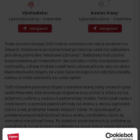
Východisko:
Koniec trasy:
Liptovská Lúžna - meandre
Liptovská Lúžna - meandre
navigovať
navigovať
Trate sa nachádzajú 200 metrov nad koncom obce smerom na
Železnô. Parkovanie je možné hneď pri hlavnej ceste na odbočke k
prírodnej pamiatke “Meandre Lúžňanky”. Bežkárska trať začína
bezprostredne pri meandroch. Na začiatku míňa novopostavenú
rozhľadňu, z ktorej môžete vidieť tento zázrak prírody ako na dlani.
Meandre budia dojem, že voda tečie do kopca čo robí túto lokalitu
raritou a malá zastávka sa určite oplatí.
Príchod
Trať následne pozvoľna stúpa v koridore starej cesty smerom pod
sedlo Prievalec, kde dosahuje stúpanie svoj vrchol a stáča sa na
príjemnú zvážnicu vedúcu k poľovníckej chatke. Tento úsek vedie z
časti lesom a ponúka pekné výhľady na dolinu s obcou Liptovská
Lúžna a tiež protiľahlý hrebeň Nízkych Tatier. Pri zjazde späť je
potrebné prispôsobiť rýchlosť stavu snehu, od ktorého závisí aj
samotná náročnosť trasy. Pri dobrých podmienkach ju zvládne aj
začiatočník, no pri tvrdom podklade sa zjazd stáva adrenalínovým
zážitkom.