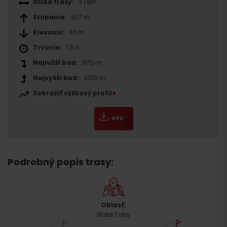
Dĺžka trasy:
3.1 km
Stúpanie:
207 m
Klesanie:
30 m
Trvanie:
1.5 h
Najnižší bod:
870 m
Najvyšší bod:
1050 m
Zobraziť výškový profil
GPX
Podrobný popis trasy:
Oblasť:
Nízke Tatry