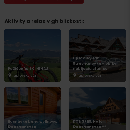
Aktivity a relax v gh blízkosti:
Liptovský Ján,
Strachanovka – ebike
Požičovňa SKI NIŇAJ
nabíjacia stanica
Liptovský Ján
Liptovský Ján
Rusnácka baňa wellness,
KONGRES: Hotel
Strachanovka
Strachanovka***