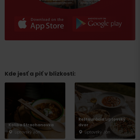
Kde jesť a piť v blízkosti:
Reštaurácia Liptovský
Koliba Strachanovka
dvor
Liptovský Ján
Liptovský Ján