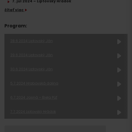
7. júl 2024 – Liptovský Hrádok
čítať viac
Program:
28.6.2024 Liptovský Ján
29.6.2024 Liptovský Ján
30.6.2024 Liptovský Ján
5.7.2024 Hrabovská dolina
Divadlo UŽ
6.7.2024 Jasná – Biela Púť
Divadlo Žihadlo
7.7.2024 Liptovský Hrádok
Divadlo UŽ
Divadlo Portál