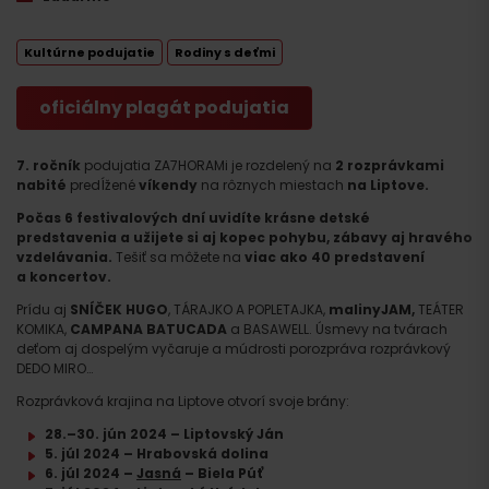
Kultúrne podujatie
Rodiny s deťmi
oficiálny plagát podujatia
7. ročník
podujatia ZA7HORAMi je rozdelený na
2
rozprávkami
nabité
predĺžené
víkendy
na rôznych miestach
na Liptove.
Počas 6 festivalových dní uvidíte krásne detské
predstavenia a užijete si aj kopec pohybu, zábavy aj hravého
vzdelávania.
Tešiť sa môžete na
viac ako 40 predstavení
a koncertov.
Prídu aj
SNÍČEK HUGO
, TÁRAJKO A POPLETAJKA,
malinyJAM,
TEÁTER
KOMIKA,
CAMPANA BATUCADA
a BASAWELL. Úsmevy na tvárach
deťom aj dospelým vyčaruje a múdrosti porozpráva rozprávkový
DEDO MIRO…
Rozprávková krajina na Liptove otvorí svoje brány:
28.–30. jún 2024 – Liptovský Ján
5. júl 2024 – Hrabovská dolina
6. júl 2024 –
Jasná
– Biela Púť