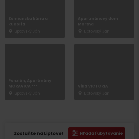
Zemianska kúria u
Apartmánový dom
Rudolfa
Martha
Liptovský Ján
Liptovský Ján
Penzión, Apartmány
MORAVICA ***
Villa VICTORIA
Liptovský Ján
Liptovský Ján
Hľadať
Zostaňte na Liptove!
Hľadať ubytovanie