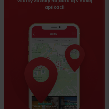
Všetky zážitky nájdete aj v našej
aplikácii