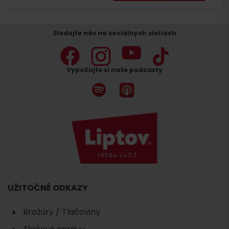
ubytovanie
Sledujte nás na sociálnych sietiach
Vypočujte si naše podcasty
UŽITOČNÉ ODKAZY
Brožúry / Tlačoviny