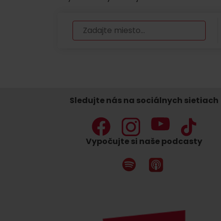
Nemáš auto a potrebuješ zviesť?
Mara Bus
Ski&Aqua Bus
Autobusová
Sledujte nás na sociálnych sietiach
Vlaková
Letecká
Vypočujte si naše podcasty
Taxi