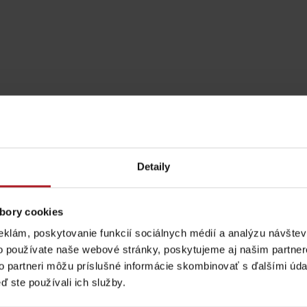
Detaily
bory cookies
Pravidlá pobytu na
Poistenie záchrany
eklám, poskytovanie funkcií sociálnych médií a analýzu návšte
horách
zadarmo s Generali
o používate naše webové stránky, poskytujeme aj našim partner
to partneri môžu príslušné informácie skombinovať s ďalšími údaj
podľa ročného obdobia
ď ste používali ich služby.