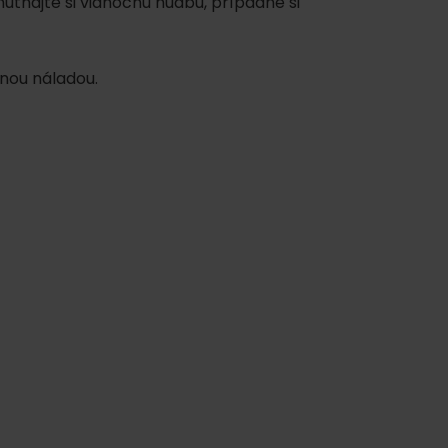
hutnajte si vianočnú hudbu, prípadne si
nou náladou.
ku
y
pa
ity
ultúra