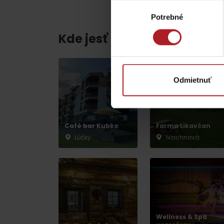
ZOZNAM ATRAKCII PRE DETI
Výber
Potrebné
súhlasu
Kde jesť a piť v blízkosti:
Odmietnuť
KAMERY
Múzeum liptovskej
Café bar Kubko
Farma Likavčan
dediny v Pribyline
Lúčky
Ivachnová
O značke Produkt Liptova
ZOZNAM PRODUKTOV LIPTOVA
Wellness & Spa
Chaty a útulne