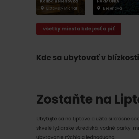
Koliba Bešeňovka
HARMÓNIA
Liptovský Michal
Bešeňová
TOP ATRAKCIE
všetky miesta kde jesť a piť
Potrebuješ požičať lyže alebo bicykel?
Kde sa ubytovať v blízkosti
Požičovne
Servisy
VIAC O NEPOZNANÝCH MIESTACH LIP
Zostaňte na Lip
Ubytujte sa na Liptove a užite si krásne s
skvelé lyžiarske strediská, vodné parky, 
ubytovanie rýchlo a jednoducho.