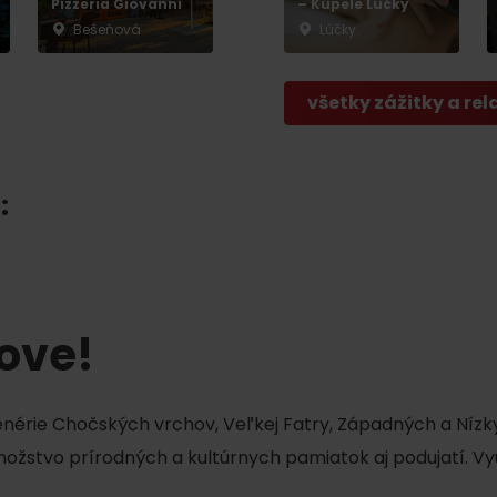
Pizzeria Giovanni
– Kúpele Lúčky
Bešeňová
Lúčky
všetky zážitky a rel
:
TOVA
tove!
cenérie Chočských vrchov, Veľkej Fatry, Západných a Nízky
množstvo prírodných a kultúrnych pamiatok aj podujatí. Vy