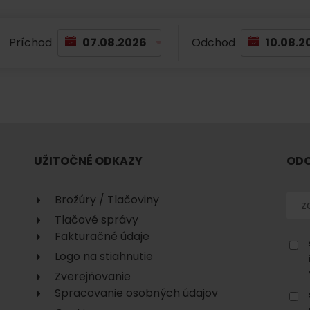
No data found for this source.
Príchod
Odchod
No data found for this source.
No data
UŽITOČNÉ ODKAZY
ODO
Brožúry / Tlačoviny
Tlačové správy
Fakturačné údaje
Logo na stiahnutie
Zverejňovanie
No data found for this source.
Spracovanie osobných údajov