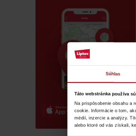
poklad? Nájdi ho s
Liptov Region Card!
VŠETKY ČLÁNKY
Súhlas
VŠETKY ČLÁNKY
Táto webstránka používa sú
Počasie a kamery
Na prispôsobenie obsahu a r
cookie. Informácie o tom, ak
médií, inzercie a analýzy. Tí
podľa veku detí
alebo ktoré od vás získali, ke