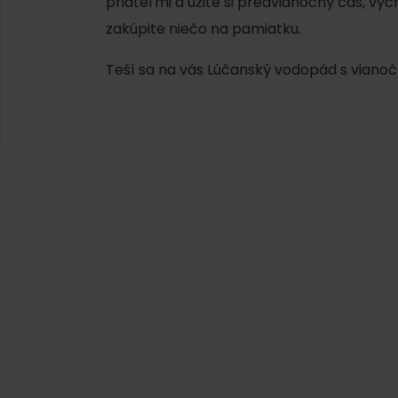
priateľmi a užite si predvianočný čas, vyc
AUG
Demänovská Dolina
08.
zakúpite niečo na pamiatku.
Leto pod Chopkom
ZOZNAM INFOCENTIER
Teší sa na vás Lúčanský vodopád s vianoč
Program pre zamestnancov
 REGIÓNE
ŠETKY PODUJATIA
Konferenčné priestory
Zimné športy
Teambuildingy
Vyber si typ zážit
Lyžovanie
Všetky
Skialpinizmus
Vodné park
Bežkovanie
Wellness a s
Vodné aktiv
Zimná turistika
História a k