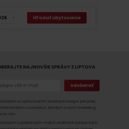
Hľadať ubytovanie
 found for this source.
BERAJTE NAJNOVŠIE SPRÁVY Z LIPTOVA
súhlasím so spracúvaním osobných údajov pre účely
informovania o novinkách, zľavách a iných marketing.
Viac info.
súhlasím s poskytnutím mojich osobných údajov iným
prevádzkovateľom na ďalšie spracúvanie za účelom