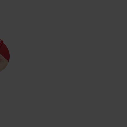
Kde sa nachádza
Voda, sneh a aktivit
poklad? Nájdi ho s
Liptov Region Card!
d for this source.
Voda, sneh a aktivit