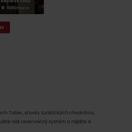
Kaviareň Choč
Ružomberok
ax
ch Tatier, stovky turistických chodníkov,
užite náš rezervačný systém a nájdite si