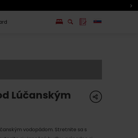
ard
EN
PL
ý
y s Liptov Region Card
Chute a život
Liptova
od Lúčanským
share
čanským vodopádom. Stretnite sa s