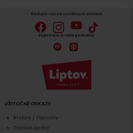
Sledujte nás na sociálnych sietiach
Vypočujte si naše podcasty
UŽITOČNÉ ODKAZY
Brožúry / Tlačoviny
Tlačové správy