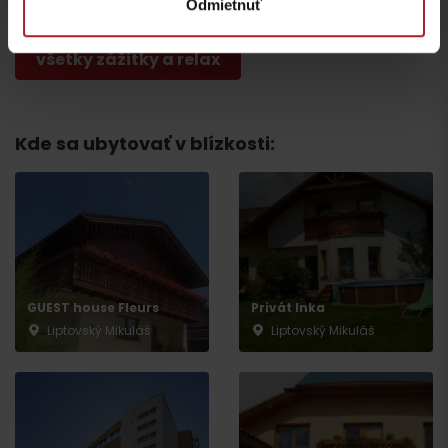
Odmietnuť
všetky zážitky a relax
Kde sa ubytovať v blízkosti:
Odchod
GUEST house Fleurs
Privát Inka
Liptovský Mikuláš
Liptovský Mikuláš