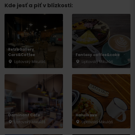
Kde jesť a piť v blízkosti:
RetroGallery
Cars&Coffee
Fantasy coffee&cake
Liptovský Mikuláš
Liptovský Mikuláš
Príchod
Dominant Cafe
Haluškovo
Liptovský Mikuláš
Liptovský Mikuláš