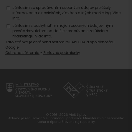
súhlasím so spracúvaním osobných údajov pre účely
informovania o novinkách, zľavách a iných marketing.
Viac
info.
súhlasím s poskytnutím mojich osobných údajov iným
prevádzkovateľom na ďalšie spracúvanie za účelom
marketingu.
Viac info.
Táto stránka je chránená testom reCAPTCHA a spoločnosťou
Google.
Ochrana súkromia
-
Zmluvné podmienky
© 2016-2026 Visit Liptov
Aktivita je realizovaná s finančnou podporou Ministerstva cestovného
ruchu a športu Slovenskej republiky.