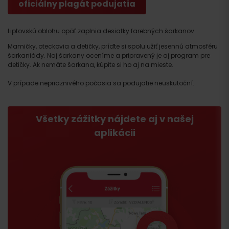
oficiálny plagát podujatia
Liptovskú oblohu opäť zaplnia desiatky farebných šarkanov.
Mamičky, oteckovia a detičky, príďte si spolu užiť jesennú atmosféru
šarkaniády. Naj šarkany oceníme a pripravený je aj program pre
detičky. Ak nemáte šarkana, kúpite si ho aj na mieste.
V prípade nepriaznivého počasia sa podujatie neuskutoční.
Všetky zážitky nájdete aj v našej
aplikácii