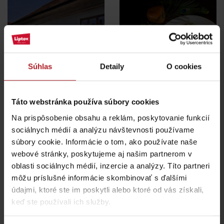
Reštaurácia Pizzéria
Súhlas
Detaily
O cookies
Kaviareň Pianko
Pávik
Liptovský Mikuláš
Liptovský Mikuláš
Táto webstránka používa súbory cookies
všetky miesta kde jesť a piť
Na prispôsobenie obsahu a reklám, poskytovanie funkcií
sociálnych médií a analýzu návštevnosti používame
súbory cookie. Informácie o tom, ako používate naše
Aktivity a relax v gh blízkosti:
webové stránky, poskytujeme aj našim partnerom v
oblasti sociálnych médií, inzercie a analýzy. Títo partneri
môžu príslušné informácie skombinovať s ďalšími
údajmi, ktoré ste im poskytli alebo ktoré od vás získali,
keď ste používali ich služby.