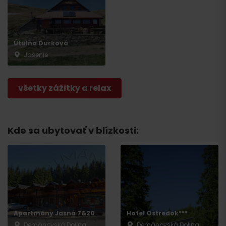
Útulňa Ďurková
Jasenie
všetky zážitky a relax
Kde sa ubytovať v blízkosti:
Apartmány Jasná 7&20
Hotel Ostredok***
Demänovská Dolina
Demänovská Dolina