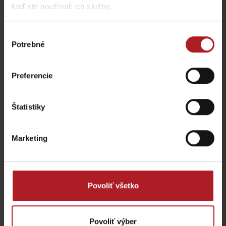
keď ste používali ich služby.
Reštaurácia Hotel Jasná
Reštaurácia Habarka
Výber
Demänovská Dolina
Liptovský Mikuláš
Potrebné
súhlasu
Preferencie
Štatistiky
Reštaurácia Happy End
Bistro Železnô
Jasná
Partizánska Ľupča
Demänovská Dolina
Marketing
všetky miesta kde jesť a piť
Povoliť všetko
Aktivity a relax v gh blízkosti:
Povoliť výber