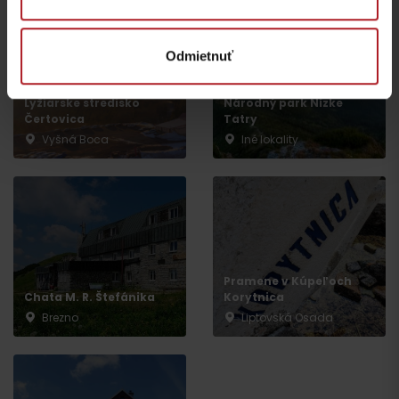
Odmietnuť
Lyžiarske stredisko
Národný park Nízke
Čertovica
Tatry
Vyšná Boca
Iné lokality
Pramene v Kúpeľoch
Chata M. R. Štefánika
Korytnica
Brezno
Liptovská Osada
Odchod