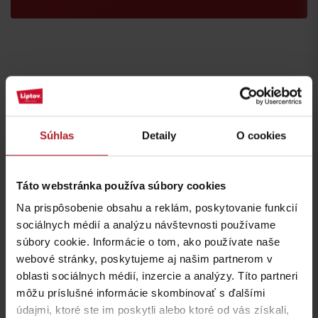
Kde jesť a piť v blízkosti:
Súhlas
Detaily
O cookies
Táto webstránka používa súbory cookies
Reštaurácia Rotunda na
Reštaurácia Chata
Na prispôsobenie obsahu a reklám, poskytovanie funkcií
Chopku
Magurka
sociálnych médií a analýzu návštevnosti používame
Jasná
Osada Magurka
súbory cookie. Informácie o tom, ako používate naše
webové stránky, poskytujeme aj našim partnerom v
oblasti sociálnych médií, inzercie a analýzy. Títo partneri
môžu príslušné informácie skombinovať s ďalšími
údajmi, ktoré ste im poskytli alebo ktoré od vás získali,