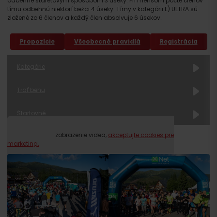
odbehne štafetovým spôsobom 3 úseky. Pri menšom počte členov
tímu odbehnú niektorí bežci 4 úseky. Tímy v kategórii E) ULTRA sú
zložené zo 6 členov a každý člen absolvuje 6 úsekov.
Propozície
Všeobecné pravidlá
Registrácia
Kategórie
Trať behu
Štartovné
Prosím, pre zobrazenie videa,
akceptujte cookies pre
marketing.