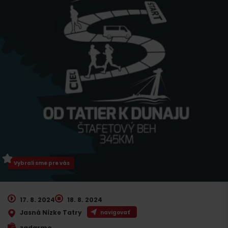
Vybrali sme pre vás
17. 8. 2024
18. 8. 2024
Jasná Nízke Tatry
navigovať
zadarmo