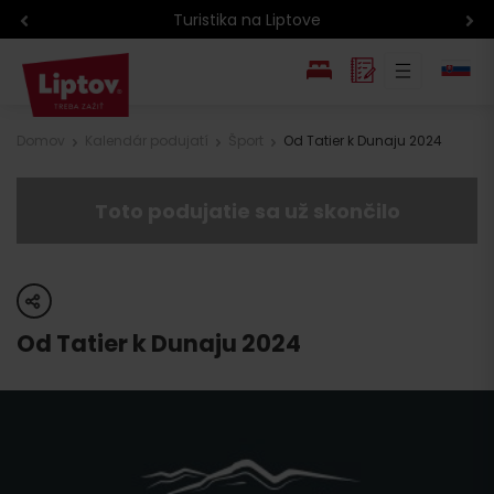
Turistika na Liptove
EN
Domov
Kalendár podujatí
Šport
Od Tatier k Dunaju 2024
PL
Toto podujatie sa už skončilo
share
Od Tatier k Dunaju 2024