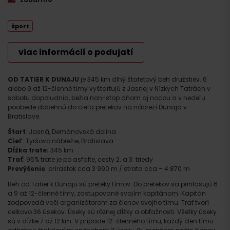
Šport
viac informácií o podujatí
OD TATIER K DUNAJU
je 345 km dlhý štafetový beh družstiev. 6
alebo 9 až 12-členné tímy vyštartujú z Jasnej v Nízkych Tatrách v
sobotu dopoludnia, bežia non-stop dňom aj nocou a v nedeľu
poobede dobehnú do cieľa pretekov na nábreží Dunaja v
Bratislave.
Štart
: Jasná, Demänovská dolina
Cieľ
: Tyršovo nábrežie, Bratislava
Dĺžka trate:
345 km
Trať
: 95% trate je po asfalte, cesty 2. a 3. triedy
Prevýšenie
: prírastok cca 3 990 m / strata cca – 4 870 m
Beh od Tatier k Dunaju sú preteky tímov. Do pretekov sa prihlasujú 6
a 9 až 12-členné tímy, zastupované svojím kapitánom. Kapitán
zodpovedá voči organizátorom za členov svojho tímu. Trať tvorí
celkovo 36 úsekov. Úseky sú rôznej dĺžky a obťažnosti. Všetky úseky
sú v dĺžke 7 až 12 km. V prípade 12-členného tímu, každý člen tímu