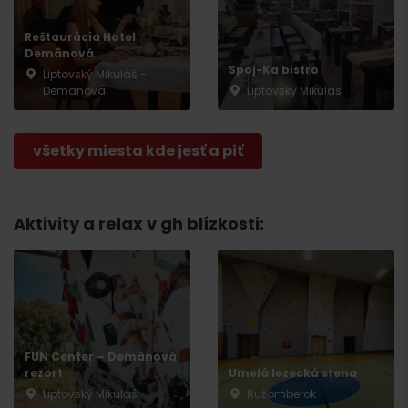
Reštaurácia Hotel
Demänová
Spoj-Ka bistro
Liptovský Mikuláš -
Demänová
Liptovský Mikuláš
všetky miesta kde jesť a piť
Aktivity a relax v gh blízkosti:
FUN Center – Demänová
rezort
Umelá lezecká stena
Liptovský Mikuláš
Ružomberok