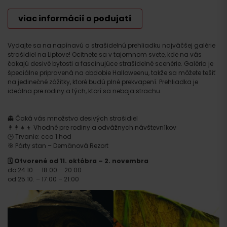
viac informácií o podujatí
Vydajte sa na napínavú a strašidelnú prehliadku najväčšej galérie
strašidiel na Liptove! Ocitnete sa v tajomnom svete, kde na vás
čakajú desivé bytosti a fascinujúce strašidelné scenérie. Galéria je
špeciálne pripravená na obdobie Halloweenu, takže sa môžete tešiť
na jedinečné zážitky, ktoré budú plné prekvapení. Prehliadka je
ideálna pre rodiny a tých, ktorí sa neboja strachu.
👻 Čaká vás množstvo desivých strašidiel
👨‍👩‍👧‍👦 Vhodné pre rodiny a odvážnych návštevníkov
🕒 Trvanie: cca 1 hod
🎯 Párty stan – Demänová Rezort
🗓️ Otvorené od 11. októbra – 2. novembra
do 24.10. – 18:00 – 20:00
od 25.10. – 17:00 – 21:00