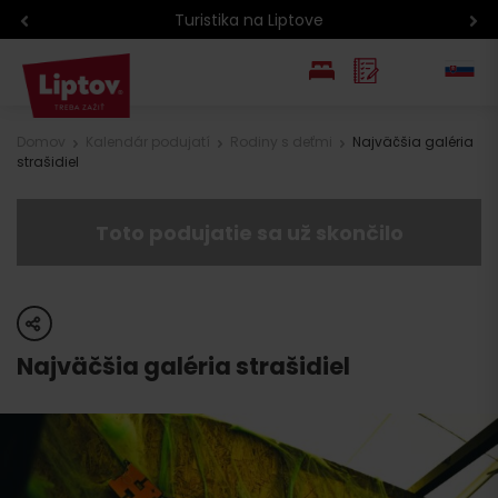
Turistika na Liptove
EN
Domov
Kalendár podujatí
Rodiny s deťmi
Najväčšia galéria
strašidiel
PL
Toto podujatie sa už skončilo
share
Najväčšia galéria strašidiel