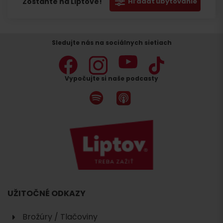
Zostaňte na Liptove!
Hľadať ubytovanie
Sledujte nás na sociálnych sietiach
Vypočujte si naše podcasty
UŽITOČNÉ ODKAZY
Brožúry / Tlačoviny