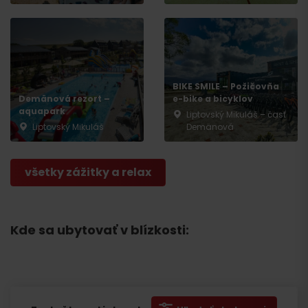
BIKE SMILE – Požičovňa
Demänová rezort –
e-bike a bicyklov
aquapark
Liptovský Mikuláš – časť
Liptovský Mikuláš
Demänová
všetky zážitky a relax
Kde sa ubytovať v blízkosti: