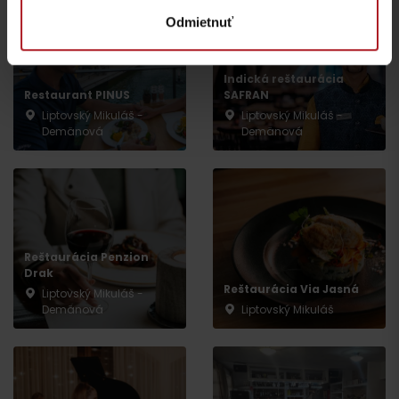
Odmietnuť
Indická reštaurácia
Restaurant PINUS
SAFRAN
Liptovský Mikuláš -
Liptovský Mikuláš -
Demänová
Demänová
Reštaurácia Penzion
Drak
Reštaurácia Via Jasná
Liptovský Mikuláš -
Demänová
Liptovský Mikuláš
Odchod