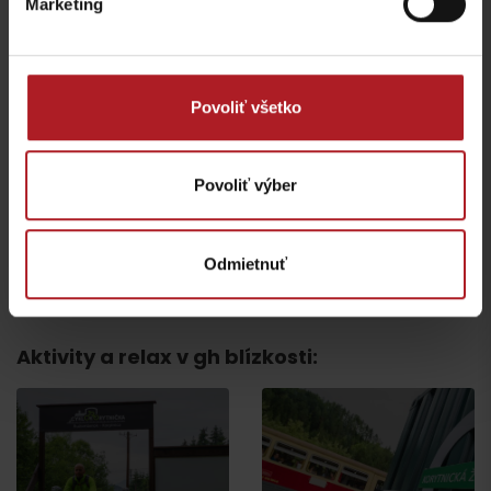
Marketing
Povoliť všetko
Reštaurácia a piváreň
Trinity Beans
Čierny kameň
Povoliť výber
Ružomberok
Ružomberok
Odmietnuť
všetky miesta kde jesť a piť
Aktivity a relax v gh blízkosti: