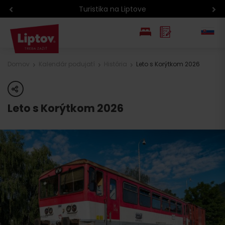
Turistika na Liptove
EN
Domov
Kalendár podujatí
História
Leto s Korýtkom 2026
PL
share
Leto s Korýtkom 2026