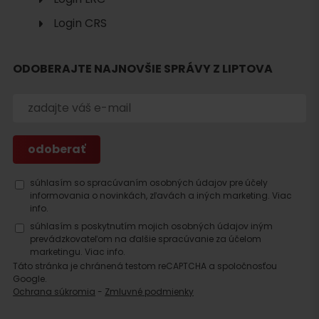
ubytovanie
Login CRS
ODOBERAJTE NAJNOVŠIE SPRÁVY Z LIPTOVA
súhlasím so spracúvaním osobných údajov pre účely
informovania o novinkách, zľavách a iných marketing.
Viac
info.
súhlasím s poskytnutím mojich osobných údajov iným
prevádzkovateľom na ďalšie spracúvanie za účelom
marketingu.
Viac info.
Táto stránka je chránená testom reCAPTCHA a spoločnosťou
Google.
Ochrana súkromia
-
Zmluvné podmienky