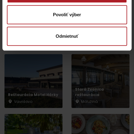
Povoliť výber
Reštaurácia Humno v
Reštaurácia Penzión
Múzeu liptovskej dediny
Larion
Pribylina
Odmietnuť
Kráľova Lehota
Pribylina
Stará Zvonica
Reštaurácia Motel Hôrky
reštaurácia
Vavrišovo
Malužiná