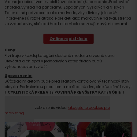
V cene je občerstvenie v cieli (ovocie, keksík), spoznanie „Pachovho“
chotára, výhľad na panorámu Západných, Vysokých a Nízkych
Tatier a iné prekvapenia ako medvede, vlky, diviaky, jelene 🙂 .
Pripravené sú rôzne atrakcie pre deti ako: maľovanie na tvár, streľba
zo vzduchovky, skákací hrad a tombola so zaujímavými cenami.
Online registrácia
Ceny:
Prví traja v každej kategórii dostanú medailu a vecnú cenu.
Dievčatá a chlapci v jednotlivých kategóriách budú
vyhodnocovaní zvlášť.
Kategória bude otvorená pre min. 5 pretekárov, inak bude zlúčená s
inou kategóriou.
Upozornenie:
Súťažiacim deťom bude pred štartom kontrolovaný technický stav
Počas akcie bude pre deti pripravená
cyklistická prekážková
bicykla. Podmienkou pripustenia na štart sú dve, plne funkčné brzdy!
dráha zručnosti
. Najšikovnejší z každej kategórie budú
! CYKLISTICKÁ PRILBA JE POVINNÁ PRE VŠETKY KATEGÓRIE !
vyhodnotení.
Prosím, pre zobrazenie videa,
akceptujte cookies pre
marketing.