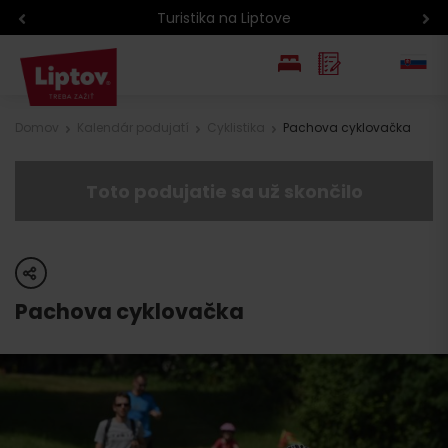
Turistika na Liptove
EN
Domov
Kalendár podujatí
Cyklistika
Pachova cyklovačka
PL
Toto podujatie sa už skončilo
share
Pachova cyklovačka