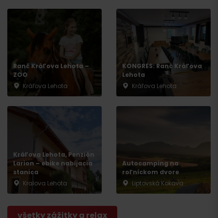
Ranč Kráľova Lehota –
KONGRES: Ranč Kráľova
ZOO
Lehota
Kráľova Lehota
Kráľova Lehota
Kráľova Lehota, Penzión
Larion – ebike nabíjacia
Autocamping na
stanica
roľníckom dvore
Kralova Lehota
Liptovská Kokava
všetky zážitky a relax