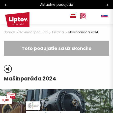
Aktuálne podujatia
EN
Domov
Kalendár podujatí
História
Mašinparáda 2024
PL
Toto podujatie sa už skončilo
share
Mašinparáda 2024
6,30