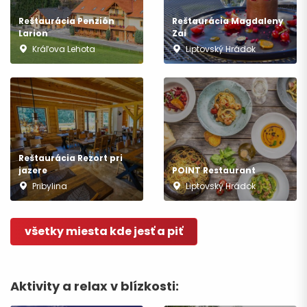
Reštaurácia Penzión
Reštaurácia Magdaleny
Larion
Zai
Kráľova Lehota
Liptovský Hrádok
Reštaurácia Rezort pri
jazere
POINT Restaurant
Pribylina
Liptovský Hrádok
všetky miesta kde jesť a piť
Aktivity a relax v blízkosti: