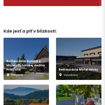
Kde jesť a piť v blízkosti:
Reštaurácia Humno v
Múzeu liptovskej dediny
Pribylina
Reštaurácia Motel Hôrky
Pribylina
Vavrišovo