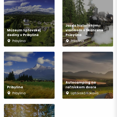
Odchod
Jazda historickým
Múzeum liptovskej
vláčikom v Skanzene
dediny v Pribyline
Pribylina
Pribylina
Pribylina
Autocamping na
Pribylina
roľníckom dvore
Pribylina
Liptovská Kokava