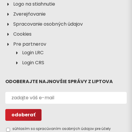
Logo na stiahnutie
Zverejňovanie
Spracovanie osobných údajov
Cookies
Pre partnerov
Login LRC
Login CRS
Hľadať
ubytovanie
ODOBERAJTE NAJNOVŠIE SPRÁVY Z LIPTOVA
súhlasím so spracúvaním osobných údajov pre účely