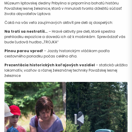
Múzeum liptovskej dediny Pribylina si pripomína bohatú históriu
Považskej lesnej železnice, ktorá v minulosti tvorila dôležitú súčasť
života obyvateľov Liptova.
Čaká na vás veľa zaujímavých aktivít pre deti aj dospelých:
Na trati sa nestratíš…
– Hravé aktivity pre deti, ktoré spestria
prehliadku expozície a dovedú ich až k mašinkám. Sprevádzať vás
bude Ľudová hudba „TROJKA“
Plnou parou vpred!
– Jazdy historickým vláčikom podľa
cestovného poriadku počas celého dňa.
Prezentácia historických koľajových vozidiel
– statická ukážka
lokomotív, vozňov a rôznej železničnej techniky Považskej lesnej
železnice