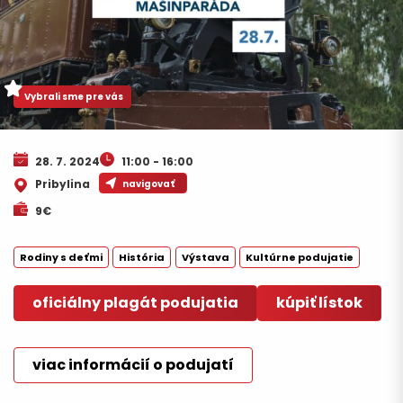
Vybrali sme pre vás
28. 7. 2024
11:00 - 16:00
Pribylina
navigovať
9€
Rodiny s deťmi
História
Výstava
Kultúrne podujatie
oficiálny plagát podujatia
kúpiť lístok
viac informácií o podujatí