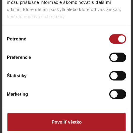
môžu príslušné informácie skombinovať s ďalšími
údajmi, ktoré ste im poskytli alebo ktoré od vás získali,
Aktivity a relax v gh blízkosti:
keď ste používali ich služby.
Výber
Potrebné
súhlasu
Preferencie
Donovaly, Koliba Goral –
Pramene v Kúpeľoch
ebike nabíjacia stanica
Korytnica
Donovaly
Liptovská Osada
Štatistiky
Marketing
Veľká Fatra, Horský
Lyžiarske stredisko
hotel Kráľova studňa –
Povoliť všetko
Čertovica
ebike nabíjacia stanica
Vyšná Boca
Dolný Harmanec