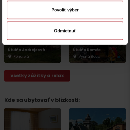
Povoliť výber
Odmietnuť
Útulňa Andrejcová
Útulňa Ramža
Pohorelá
Vyšná Boca
všetky zážitky a relax
Kde sa ubytovať v blízkosti:
Odchod