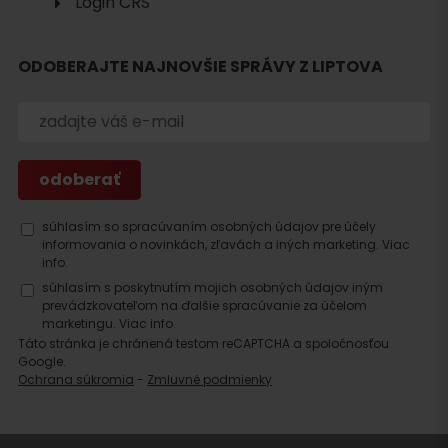
Login CRS
Hľadať
ODOBERAJTE NAJNOVŠIE SPRÁVY Z LIPTOVA
ubytovanie
súhlasím so spracúvaním osobných údajov pre účely
informovania o novinkách, zľavách a iných marketing.
Viac
info.
súhlasím s poskytnutím mojich osobných údajov iným
prevádzkovateľom na ďalšie spracúvanie za účelom
marketingu.
Viac info.
Táto stránka je chránená testom reCAPTCHA a spoločnosťou
Google.
Ochrana súkromia
-
Zmluvné podmienky