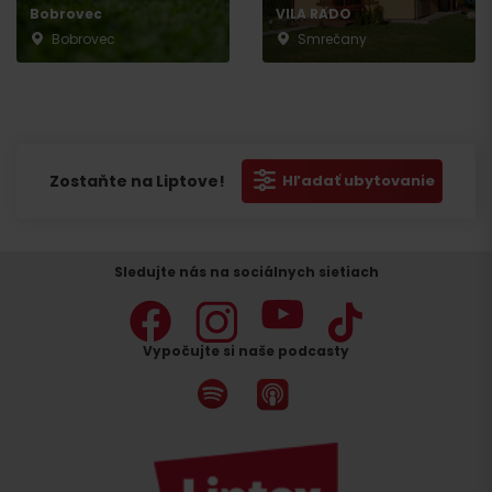
Bobrovec
VILA RADO
Bobrovec
Smrečany
Zostaňte na Liptove!
Hľadať ubytovanie
Sledujte nás na sociálnych sietiach
Vypočujte si naše podcasty