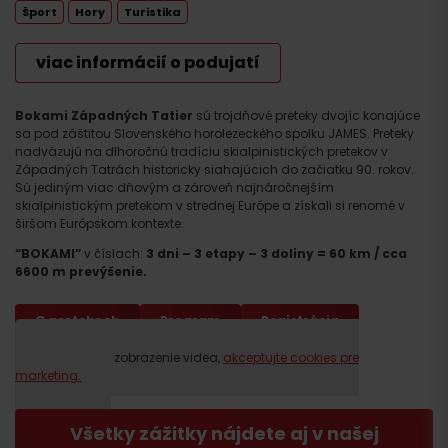
Šport
Hory
Turistika
viac informácií o podujatí
Bokami Západných Tatier
sú trojdňové preteky dvojíc konajúce
sa pod záštitou Slovenského horolezeckého spolku JAMES. Preteky
nadväzujú na dlhoročnú tradíciu skialpinistických pretekov v
Západných Tatrách historicky siahajúcich do začiatku 90. rokov.
Sú jediným viac dňovým a zároveň najnáročnejším
skialpinistickým pretekom v strednej Európe a získali si renomé v
širšom Európskom kontexte.
“BOKAMI”
v číslach:
3 dni – 3 etapy – 3 doliny = 60 km / cca
6600 m prevýšenie.
O pretekoch
Program
Registrácia
Prosím, pre zobrazenie videa,
akceptujte cookies pre
marketing.
Všetky zážitky nájdete aj v našej