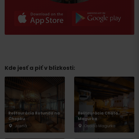
Kde jesť a piť v blízkosti:
Príchod
Reštaurácia Rotunda na
Reštaurácia Chata
Chopku
Magurka
Jasná
Osada Magurka