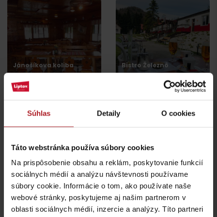
Jánošíkova koliba
Bistro Železnô
Liptovská Osada
Partizánska Ľupča
Súhlas
Detaily
O cookies
Táto webstránka používa súbory cookies
Reštaurácia a kaviareň
SMREK
Reštaurácia Hotel Jasná
Na prispôsobenie obsahu a reklám, poskytovanie funkcií
Liptovská Osada
Demänovská Dolina
sociálnych médií a analýzu návštevnosti používame
súbory cookie. Informácie o tom, ako používate naše
webové stránky, poskytujeme aj našim partnerom v
všetky miesta kde jesť a piť
oblasti sociálnych médií, inzercie a analýzy. Títo partneri