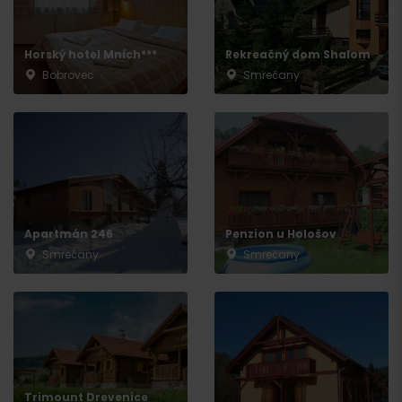
Horský hotel Mních***
Rekreačný dom Shalom
Bobrovec
Smrečany
Apartmán 246
Penzion u Hološov
Smrečany
Smrečany
Trimount Drevenice