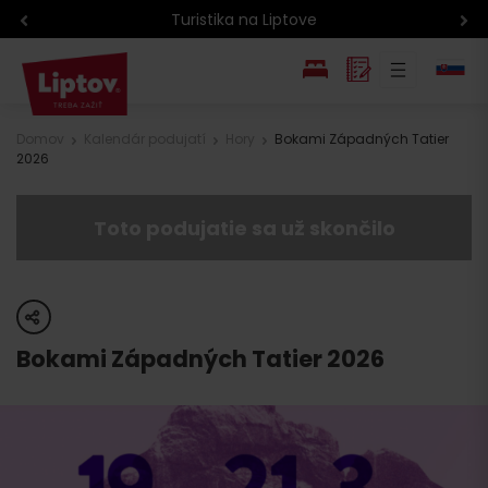
Atrakcie na Liptove podľa veku detí
EN
Domov
Kalendár podujatí
Hory
Bokami Západných Tatier
2026
PL
Toto podujatie sa už skončilo
share
Bokami Západných Tatier 2026