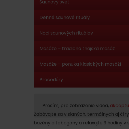
Saunový svet
Ak ti škvŕka v bruchu
Denné saunové rituály
Reštaurácie
Kaviarne
Noci saunových rituálov
Pivovary a vinárne
Masáže – tradičná thajská masáž
Salaše a koliby
Odovzdajte sa do rúk profesionálnych
Masáže – ponuka klasických masáží
Procedúry
Zimu a leto na Liptove
spoja športy
No data found for this source.
No data foun
4 hodiny nočného saunovania
Prosím, pre zobrazenie videa,
akceptuj
10 jedinečných saunových rituálov,
Zabávajte sa v slaných, termálnych aj čír
welcome drink + osviežujúce občers
Kde sa nachádza
bazény a tobogany a relaxujte 3 hodiny 
všetky sauny a procedúry k dispozíc