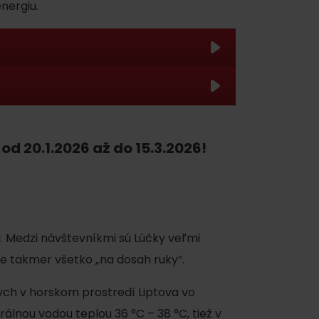
nergiu.
d 20.1.2026 až do 15.3.2026!
 sauna + ľadové osvieženie) je účinok
 obohatený o minerály tatranských skál,
ľňujú a blahodarne pôsobia na dýchacie
. Medzi návštevníkmi sú Lúčky veľmi
kej saune má detoxikačné účinky, soľné
 takmer všetko „na dosah ruky“.
 kožných chorobách, alergikom,
ortovcom a ľuďom, ktorí trpia zápalovými
ych v horskom prostredí Liptova vo
st.
álnou vodou teplou 36 °C – 38 °C, tiež v