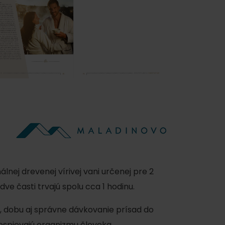
ní eukalyptu, mentolu alebo mäty. Parná
ými esenciami výrazne prispieva k
a stres, metabolity a toxické látky a
riamo na rozšírenie ciev a vaše nohy si
nej drevenej vírivej vani určenej pre 2
nom kúpeli.
e časti trvajú spolu cca 1 hodinu.
minút
, dobu aj správne dávkovanie prísad do
rospievajú organizmu človeka.