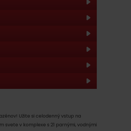
ené uvoľnenie pre Vaše telo
y
azénov! Užite si celodenný vstup na
y
m svete v komplexe s 21 parnými, vodnými