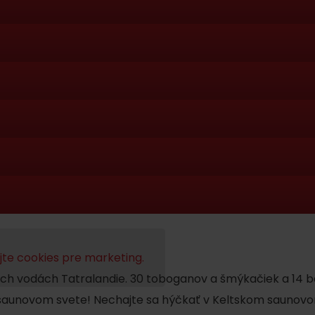
 masérov. Tradičná thajská masáž v Bešeňovej-zaruč
Kde sa nachádza
Voda, sneh a aktivit
poklad? Nájdi ho s
Liptov Region Card!
d for this source.
te cookies pre marketing.
 peelingov a procedúr
ych vodách Tatralandie. 30 toboganov a šmýkačiek a 14 b
tvenie
Voda, sneh a aktivit
v saunovom svete! Nechajte sa hýčkať v Keltskom saunovo
ii po celý čas