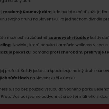
giu na celý deň.
AUG
Demänovská dolina
08.
Leto pod Chopkom
ZOZNAM INFOCENTIER
aj
moderný Saunový dóm
, kde budete môcť zažiť jedin
saunu svojho druhu na Slovensku. Po jedinečnom divadle 
Program pre zamestnancov
 REGIÓNE
ŠETKY PODUJATIA
Konferenčné priestory
 máte možnosť sa zúčastniť
saunových rituálov
každý deň
Teambuildingy
eling.
Novinku, ktorú ponúka Harmónia wellness & spa je
Zimné športy
Vyber si typ zážit
dzuje pokožku
, pomáha
proti chorobám
,
prekrvuje te
Všetky
Lyžovanie
Vodné parky
Skialpinizmus
ej profesii. Každý jeden sa špecializuje na iný druh saunovéh
Wellness a s
ých súťažiach
Bežkovanie
na Slovensku či v Česku.
Vodné aktivi
Zimná turistika
ness & spa bez použitia vstupu do vodného parku Bešeňo
História a ku
. Preto Vás pozývame oddýchnuť si do termálneho srdca 