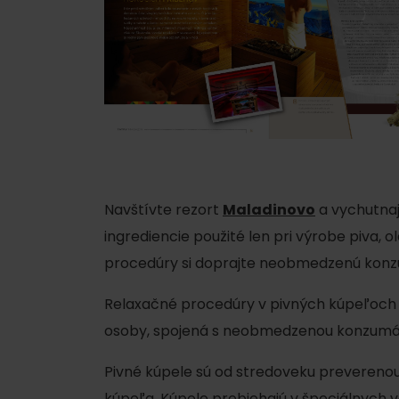
na Slovensku, alebo sa spustiť v niektor
infrasauny osprchujete, zintenzívnite pote
Doba pobytu
: 15 min
Teplota
: 44 – 55 °C
Vlhkosť
: 20%
Soľná sauna
Soľná sauna a soľ samotná má priaznivé
pokožku. Zabezpečuje jej prirodzený peeli
Navštívte rezort
Maladinovo
a vychutnaj
Na druhej strane je inhalácia soľných výpa
ingrediencie použité len pri výrobe piva, 
nádche a všetkých ochoreniach dýchacíc
procedúry si doprajte neobmedzenú konzum
využiť peeling morskou soľou.
Relaxačné procedúry v pivných kúpeľoch Ber
Doba pobytu
: 15 minút
osoby, spojená s neobmedzenou konzumácio
Teplota
: 45 °C
Vlhkosť
: 100 %
Pivné kúpele sú od stredoveku preverenou
kúpeľa. Kúpele prebiehajú v špeciálnych v