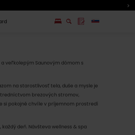
Podcasty z Liptova
ard
EN
PL
ý
y s Liptov Region Card
Chute a život
Liptova
tou a veľkolepým Saunovým dómom s
zom na starostlivosť tela, duše a mysle je
ostredníctvom brezových stromov,
te si pokojné chvíle v príjemnom prostredí
 každý deň. Návšteva wellness & spa