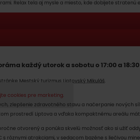
i. Relax tela aj mysle a miesto, kde dobijete stratenú e
ráma každý utorok a sobotu o 17:00 a 18:30 o
Tatranská sauna
kamienkovej terase pri
 svetom je prepojená
 stránke
Mestský turizmus Liptovský Mikuláš
V Tatranskej saune (fínska
.
odné drevené materiály
saunovania v suchej saune
nou si vychutnáte vírivku
te cookies pre marketing.
ktoré sa po navlhčení uvo
s jedinečným výhľadom na
ch, zlepšenie zdravotného stavu a načerpanie nových síl
Pravidlá pobytu na
Poistenie záchrany
cesty. Inhalácia v Tatrans
horách
zadarmo s Generali
kom prostredí Liptova a vďaka kompaktnému areálu máte
kryštáliky napomáhajú pri
astmatikom, fajčiarom, šp
ročne otvorený a ponúka skvelú možnosť ako si užiť odd
podľa ročného obdobia
ochoreniami dýchacích cie
 s rôznymi atrakciami, v sedacom bazéne s liečivou miner