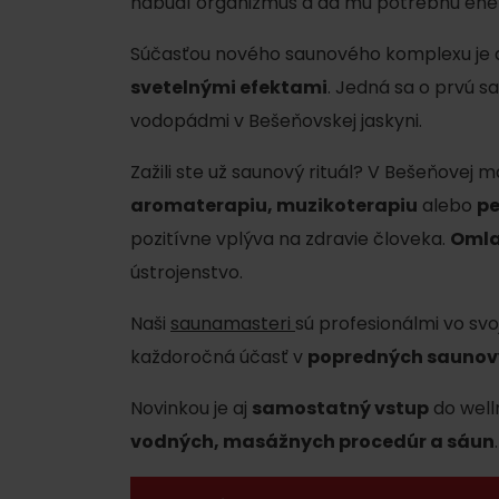
nabudí organizmus a dá mu potrebnú ener
Plánovanie pre firmy
Súčasťou nového saunového komplexu je 
svetelnými efektami
. Jedná sa o prvú 
Naplánuj si dovolenku
vodopádmi v Bešeňovskej jaskyni.
VIAC O
V
Plánovač
Zažili ste už saunový rituál? V Bešeňovej
Pobytové balíky
aromaterapiu, muzikoterapiu
alebo
pe
Letné športy
pozitívne vplýva na zdravie človeka.
Omla
Rezervuj si izby
Turistika
ústrojenstvo.
Kempovanie
Cyklistika
So zvieratkami
Naši
saunamasteri
sú profesionálmi vo svoj
každoročná účasť v
Lezenie
popredných saunov
So zľavami
Vodné športy
Novinkou je aj
samostatný vstup
do well
vodných, masážnych procedúr a sáun
Nordic walking