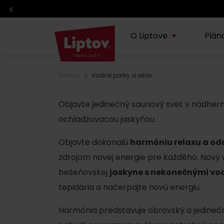
O Liptove
Plán
Domov
Vodné parky a relax
O regióne
Plánovanie dovolenky
Zážitky
Info
Lipt
Objavte jedinečný saunový svet v nádher
TOP z regiónu
TOP atrakcie
Športy
ochladzovacou jaskyňou.
Blog
Doprava
Eventy
Objavte dokonalú
harmóniu relaxu a o
O VisitLiptov
Počasie a kamery
Kde jesť a piť
zdrojom novej energie pre každého. Nový 
bešeňovskej
jaskyne s nekonečnými v
Infocentrá
Liptov s deťmi
tepidária a načerpajte novú energiu.
Požičovne a servisy
Regionálne výrobky
Harmónia predstavuje obrovský a jedine