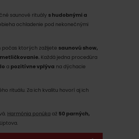
ečné saunové rituály
s hudobnými a
prebieha ochladenie pod nekonečnými
 počas ktorých zažijete
saunovú show,
metličkovanie.
Každá jedna procedúra
ku
lo
a
pozitívne vplýva
na dýchacie
o rituálu. Za ich kvalitu hovorí aj ich
pa
ty
vá.
Harmónia ponúka
až
50 parných,
ltúra
Liptova.