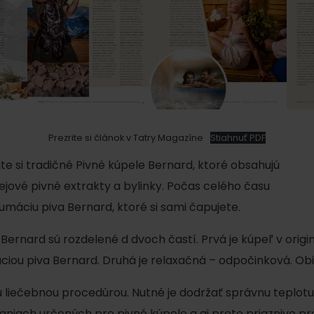
om z farebných toboganov.
Doba pobytu
: 20 min
nie.
Teplota
: 30 °C
Vlhkosť
: 50 %
Parný kotol
Prezrite si článok v Tatry Magazíne
Stiahnuť PDF
 účinky predovšetkým na
ng a celkové prekrvenie.
te si tradičné Pivné kúpele Bernard, ktoré obsahujú
Zabaľte sa do úžasných vô
rov vhodná pri alergiách,
olejové pivné extrakty a bylinky. Počas celého času
sauna s prírodnými očistn
h ciest. V saune môžete
áciu piva Bernard, ktoré si sami čapujete.
posilneniu imunity, odbúrav
spevňuje pokožku. Pôsobí p
nard sú rozdelené d dvoch častí. Prvá je kúpeľ v originál
oddýchnu v príjemnom sla
u piva Bernard. Druhá je relaxačná – odpočinková. Obidv
Doba pobytu
: 15 – 20 
 liečebnou procedúrou. Nutné je dodržať správnu teplotu
Teplota
: 45 °C
aniach určených pre pivné kúpele a aj preto priaznivo p