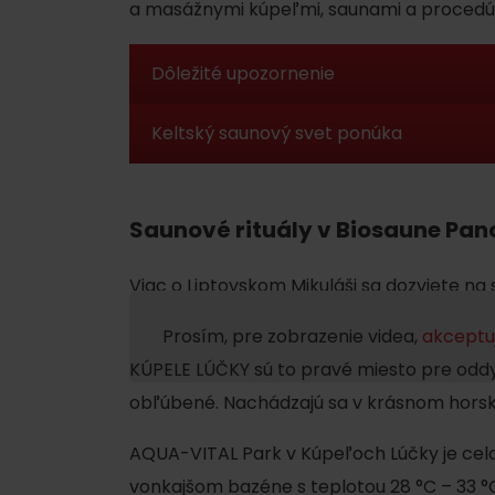
poklad? Nájdi ho s
a masážnymi kúpeľmi, saunami a procedúram
Liptov Region Card!
relaxačná zóna Átrium
vnútorné bazény
Dôležité upozornenie
VŠETKY ČLÁNKY
Keltský saunový svet ponúka
Bio sauna
Saunové rituály v Biosaune Pano
Exteriérová BIO sauna je lokalizovaná na 
Tropical Paradise a s Keltským saunovým
Viac o Liptovskom Mikuláši sa dozviete na
VŠETKY ČLÁNKY
výťahom. V BIO saune sú použité len prír
napustené včelím voskom. Spolu s BIO sau
Prosím, pre zobrazenie videa,
akceptuj
so slanou vodou a ochladzovací bazénik 
KÚPELE LÚČKY sú to pravé miesto pre oddy
Počasie a kamery
Nízke Tatry.
obľúbené. Nachádzajú sa v krásnom hors
Doba pobytu
: 20 min
AQUA-VITAL Park v Kúpeľoch Lúčky je celo
Teplota
: 40 – 60 ° C
podľa veku detí
vonkajšom bazéne s teplotou 28 °C – 33 °C