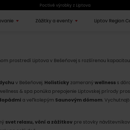
ovanie
Zážitky a eventy
Liptov Region C
Kúpele Lúčky
AUG
rmácie o regióne
Sprievodcovské služby na
Nepoznan
Zľav
Lúčanské kúpeľné leto
08.
ov
Liptove
Liptov
2026
nom prostredí Liptova v Bešeňovej s rozšírenou kapaci
SEP
Región Liptov
20.
ddychu
v Bešeňovej.
Holisticky
zameraný
wellness
s dôra
Cvyklo pohár 2026
wellness & spa ponúka prepojenie Liptovskej prírody pr
odopádmi
a veľkolepým
Saunovým dómom
. Vychutnaj
Vodný park Tatralandia
AUG
Tropická noc v
15.
Tatralandii – letný
špeciál
čný
svet relaxu, vôní a zážitkov
pre stovky návštevníkov,