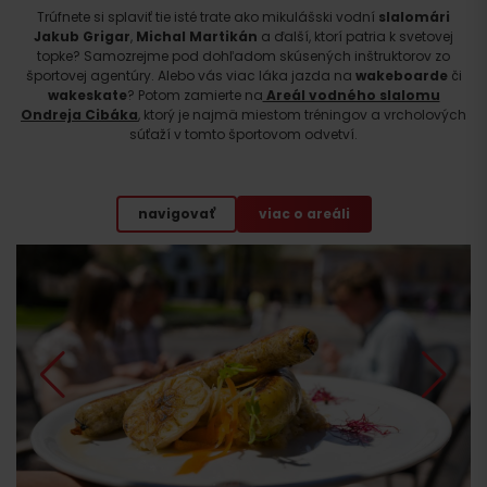
Trúfnete si splaviť tie isté trate ako mikulášski vodní
slalomári
Jakub Grigar
,
Michal Martikán
a ďalší, ktorí patria k svetovej
topke? Samozrejme pod dohľadom skúsených inštruktorov zo
športovej agentúry. Alebo vás viac láka jazda na
wakeboarde
či
wakeskate
? Potom zamierte na
Areál vodného slalomu
Ondreja Cibáka
, ktorý je najmä miestom tréningov a vrcholových
súťaží v tomto športovom odvetví.
navigovať
viac o areáli