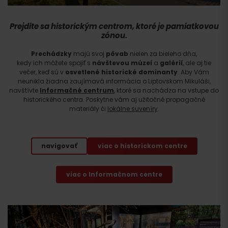
Prejdite sa
historickým centrom
, ktoré je pamiatkovou
zónou.
Prechádzky
majú svoj
pôvab
nielen za bieleho dňa,
kedy ich môžete spojiť s
návštevou múzeí
a
galérií
, ale aj tie
večer, keď sú v
osvetlené historické dominanty
. Aby Vám
neunikla žiadna zaujímavá informácia o Liptovskom Mikuláši,
navštívte
Informačné centrum
, ktoré sa nachádza na vstupe do
historického centra. Poskytne vám aj užitočné propagačné
materiály či
lokálne suveníry
.
navigovať
viac o historickom centre
viac o Informačnom centre