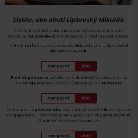
Zistite, ako chutí Liptovský Mikuláš.
Ochutnať môžete tradičnú kuchyňu Liptova, medzinárodné
špeciality, ale aj skvelé domáce koláčiky a čerstvú praženú kávu.
V
Arch caffe
majstrovské sladké diela od cukrára, ktorý získal
Michelinskú hviezdu.
navigovať
viac
Poctivé potraviny
od lokálnych dodávateľov, čerstvý chlieb
z vlastnej pekárne a voňavá výberová káva v
Momente
.
navigovať
viac
V reštaurácii
Liptovská izba
tradičné bryndzové halušky a pirohy,
ale aj špecialitu – zemiakmi plnené Liptovské droby, ktoré získali titul
Chránené zemepisné označenie.
navigovať
viac