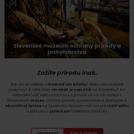
Slovenské múzeum ochrany prírody a
jaskyniarstva
Zažite prírodu inak.
Boli ste už niekedy v
medveďom brlohu
? Alebo ste sa plazili
jaskyňou? A viete, ktorý
chrobák je najväčší
na Slovensku? Ani
nebudete tušiť, koľko informácii o prírode sa na vás nalepí v
Slovenskom
múzeu
ochrany prírody a jaskyniarstva, ktoré patrí k
absolútnej špičke
na Slovensku. Múzeum má navyše
rozhľadňu
a záhradu s
jazierkom
a detským ihriskom.
navigovať
viac o múzeu