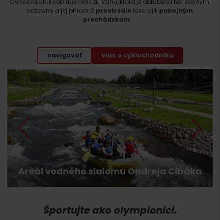
Cyklochodník kopíruje hrádzu Váhu, ktorá je obľúbená rekreačnými
Odchod
bežcami a jej prírodné
prostredie
láka aj k
pokojným
prechádzkam
.
navigovať
viac o cyklochodníku
Areál vodného slalomu Ondreja Cibáka
Športujte ako olympionici.