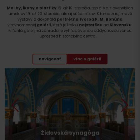
Maľby, ikony a plastiky
15. až 19. storočia, top diela slovenských
umelcov 19. až 20. storočia, ale aj súčasníkov. K tomu zaujímavé
výstavy a dokonalá
portrétna tvorba P. M. Bohúňa
v rovnomennej
galérii
, ktorá je treťou
najstaršou
na
Slovensku
.
Priľahlá galerijná záhrada je vyhľadávanou oddychovou zónou
uprostred historického centra.
navigovať
viac o galérii
Židovská synagóga