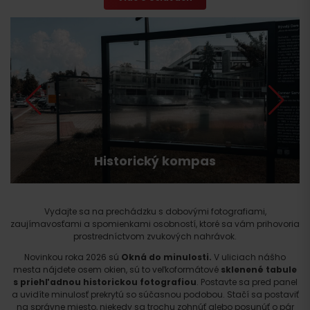
Historický kompas
Vydajte sa na prechádzku s dobovými fotografiami,
zaujímavosťami a spomienkami osobností, ktoré sa vám prihovoria
prostredníctvom zvukových nahrávok.
Novinkou roka 2026 sú
Okná do minulosti.
V uliciach nášho
mesta nájdete osem okien, sú to veľkoformátové
sklenené tabule
s priehľadnou historickou fotografiou
. Postavte sa pred panel
a uvidíte minulosť prekrytú so súčasnou podobou. Stačí sa postaviť
na správne miesto, niekedy sa trochu zohnúť alebo posunúť o pár