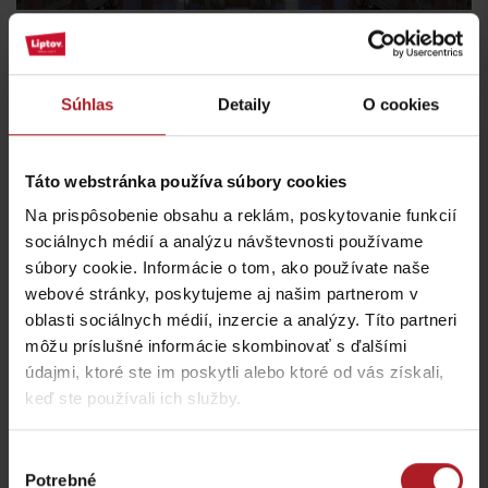
Nechajte sa očariť jednou z najväčších a
najštýlovejších synagóg Slovenska.
Súhlas
Detaily
O cookies
Jej secesnému interiéru dominuje
modro-zlatá štuková výzdoba
a kupola s nádhernou vitrážou. Lenže synagóga (otvorená
celoročne na požiadanie
) nie je jedinou sakrálnou pamiatkou,
Táto webstránka používa súbory cookies
ktorá je sprístupnená na turistické prehliadky.
V júli
a auguste môžete navštíviť aj
Kosto
l
sv
.
Mikuláša
,
Kostol sv.
Na prispôsobenie obsahu a reklám, poskytovanie funkcií
Petra z Alkantary
či
Evanjelický kostol
. Atmosféru Kostola sv.
sociálnych médií a analýzu návštevnosti používame
Mikuláša v utorky umocňujú letné organové polhodinové koncerty.
súbory cookie. Informácie o tom, ako používate naše
webové stránky, poskytujeme aj našim partnerom v
oblasti sociálnych médií, inzercie a analýzy. Títo partneri
navigovať
všetky sakrálne pamiatky
môžu príslušné informácie skombinovať s ďalšími
údajmi, ktoré ste im poskytli alebo ktoré od vás získali,
keď ste používali ich služby.
Výber
Potrebné
súhlasu