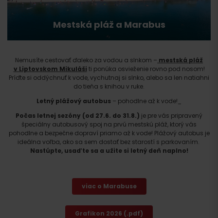
Mestská pláž a Marabus
Nemusíte cestovať ďaleko za vodou a slnkom –
mestská pláž
v Liptovskom Mikuláši
ti ponúka osvieženie rovno pod nosom!
Príďte si oddýchnuť k vode, vychutnaj si slnko, alebo sa len natiahni
do tieňa s knihou v ruke.
Letný plážový autobus
– pohodlne až k vode!_
Počas letnej sezóny (od 27.6. do 31.8.)
je pre vás pripravený
špeciálny autobusový spoj na prvú mestskú pláž, ktorý vás
pohodlne a bezpečne dopraví priamo až k vode! Plážový autobus je
ideálna voľba, ako sa sem dostať bez starostí s parkovaním.
Nastúpte, usaďte sa a užite si letný deň naplno!
viac o Marabuse
Grafikon 2026 (.pdf)