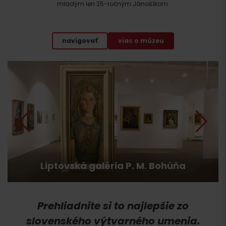
mladým len 25-ročným Jánošíkom.
navigovať
viac o múzeu
Liptovská galéria P. M. Bohúňa
Prehliadnite si to najlepšie zo
slovenského výtvarného umenia.