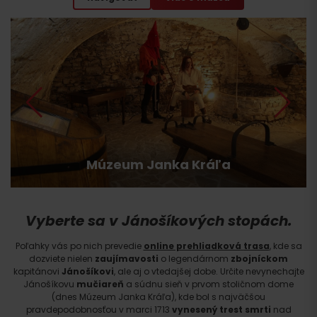
Múzeum Janka Kráľa
Vyberte sa v Jánošíkových stopách.
Poľahky vás po nich prevedie
online prehliadková
trasa
, kde sa
dozviete nielen
zaujímavosti
o legendárnom
zbojníckom
Príchod
kapitánovi
Jánošíkovi
, ale aj o vtedajšej dobe. Určite nevynechajte
Jánošíkovu
mučiareň
a súdnu sieň v prvom stoličnom dome
(dnes Múzeum Janka Kráľa), kde bol s najväčšou
pravdepodobnosťou v marci 1713
vynesený trest smrti
nad