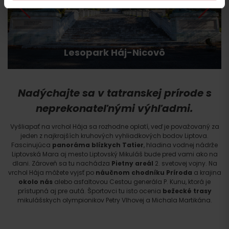
Lesopark Háj-Nicovô
Nadýchajte sa v tatranskej prírode s
neprekonateľnými výhľadmi.
Vyšliapať na vrchol Hája sa rozhodne oplatí, veď je považovaný za
jeden z najkrajších kruhových vyhliadkových bodov Liptova.
Fascinujúca
panoráma blízkych Tatier
, hladina vodnej nádrže
Liptovská Mara aj mesto Liptovský Mikuláš bude pred vami ako na
dlani. Zároveň sa tu nachádza
Pietny areál
2. svetovej vojny. Na
vrchol Hája môžete vyjsť po
náučnom chodníku Príroda
a krajina
okolo nás
alebo asfaltovou Cestou generála P. Kunu, ktorá je
prístupná aj pre autá. Športovci tu isto ocenia
bežecké trasy
mikulášskych olympionikov Petry Vlhovej a Michala Martikána.