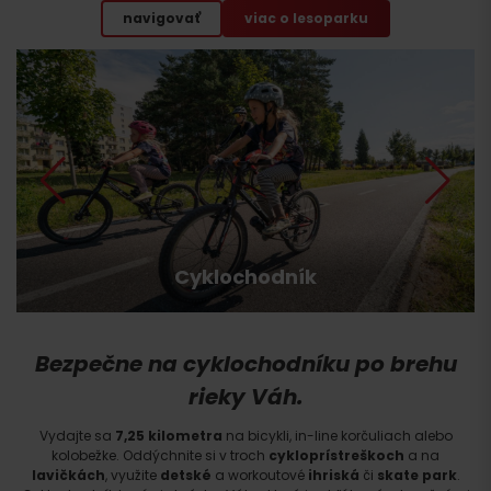
navigovať
viac o lesoparku
Cyklochodník
Bezpečne na cyklochodníku po brehu
rieky Váh.
Vydajte sa
7,25 kilometra
na bicykli, in-line korčuliach alebo
kolobežke. Oddýchnite si v troch
cykloprístreškoch
a na
lavičkách
, využite
detské
a workoutové
ihriská
či
skate park
.