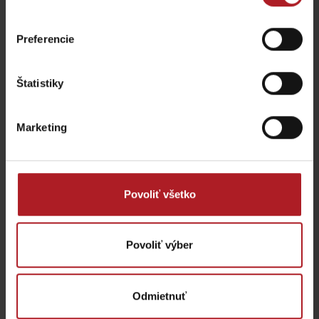
Preferencie
Kam s deťmi?
Štatistiky
Kam s deťmi?
Marketing
Objavujte
prírodu, spoznávajte zaujímavosti, užite si pohyb, zábavu aj
oddych. Vyberte si z viac ako 30 aktivít pre rodiny s deťmi.
Povoliť všetko
Zoznam aktivít
Povoliť výber
Odmietnuť