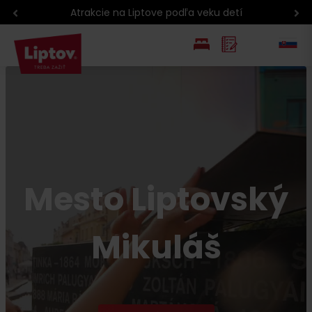
Atrakcie na Liptove podľa veku detí
EN
PL
Mesto Liptovský
Mikuláš