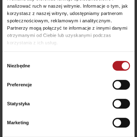
analizować ruch w naszej witrynie. Informacje o tym, jak
korzystasz z naszej witryny, udostępniamy partnerom
Restauracja VegÁno
Restaurant F-TEAM Hotel
społecznościowym, reklamowym i analitycznym.
Liptovský Hrádok
Liptovský Hrádok
Partnerzy mogą połączyć te informacje z innymi danymi
otrzymanymi od Ciebie lub uzyskanymi podczas
korzystania z ich usług.
wszystkie miejsca do jedzenia i picia
Wybór
Niezbędne
zgody
Atrakcje i relaks w pobliżu:
Preferencje
Statystyka
Wypożyczalnia Rowerów
Koliba Červený Kút
Marketing
Kráľova Lehota 266
Liptovský Hrádok