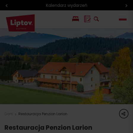
Kalendarz wydarzeń
EN
SK
share
Dom
Restauracja Penzion Larion
Restauracja Penzion Larion