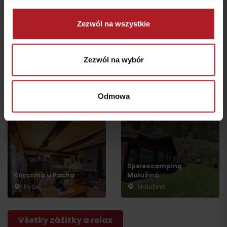
Zezwól na wszystkie
Zezwól na wybór
Kemping samochodowy
Waga i kołatka Maša
Vavrišovo
Liptovský Hrádok
Vavrišovo
Odmowa
Speleocamping
Karczma u Pacha
Malužiná
Wyjazd
Hybe
Malužiná
Všetky zážitky a relax