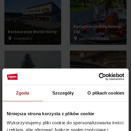
Przyjazd
Restauracja Magdaleny
Restauracja Motel Hôrky
Zai
Vavrišovo
Liptovský Hrádok
Restauracja Stará
URBAN restaurant
Zvonica
Zgoda
Szczegóły
O plikach cookies
Liptovský Hrádok
Malužiná
Niniejsza strona korzysta z plików cookie
Wykorzystujemy pliki cookie do spersonalizowania treści
i reklam, aby oferować funkcje społecznościowe i