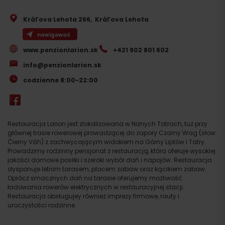
Kráľova Lehota 266
,
Kráľova Lehota
nawigować
www.penzionlarion.sk
+421 902 801 602
info@penzionlarion.sk
codzienne 8:00-22:00
Restauracja Larion jest zlokalizowana w Niżnych Tatrach, tuż przy
głównej trasie rowerowej prowadzącej do zapory Czarny Wag (słow.
Čierny Váh) z zachwycającym widokiem na Górny Liptów i Tatry.
Prowadzimy rodzinny pensjonat z restauracją, która oferuje wysokiej
jakości domowe posiłki i szeroki wybór dań i napojów. Restauracja
dysponuje letnim tarasem, placem zabaw oraz kącikiem zabaw.
Oprócz smacznych dań na tarasie oferujemy możliwość
ładowania rowerów elektrycznych w restauracyjnej stacji.
Restauracja obsługujey również imprezy firmowe, rauty i
uroczystości rodzinne.