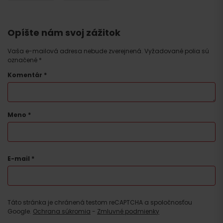
Opíšte nám svoj zážitok
Vaša e-mailová adresa nebude zverejnená.
Vyžadované polia sú
označené
*
Komentár
*
Meno
*
E-mail
*
Táto stránka je chránená testom reCAPTCHA a spoločnosťou
Google.
Ochrana súkromia
-
Zmluvné podmienky