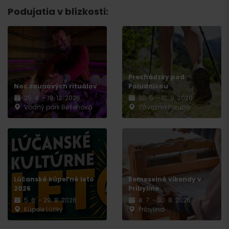
Podujatia v blízkosti:
Odchod
Prechádzky pod
Noc saunových rituálov
Poludnicou
25. 4. - 19. 12. 2026
30. 5. - 12. 9. 2026
Vodný park Bešeňová
Závažná Poruba
Lúčanské kúpeľné leto
Remeselné víkendy v
2026
Pribyline
5. 6. - 29. 8. 2026
4. 7. - 30. 8. 2026
Kúpele Lúčky
Pribylina