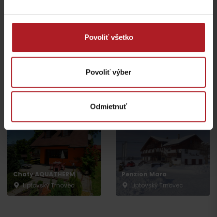
Povoliť všetko
Povoliť výber
Chalupa na Liptove
Apartmánový dom ADA
Liptovský Trnovec
Liptovský Trnovec
Odmietnuť
Chaty AQUATHERM
Penzion Mara
Liptovský Trnovec
Liptovský Trnovec