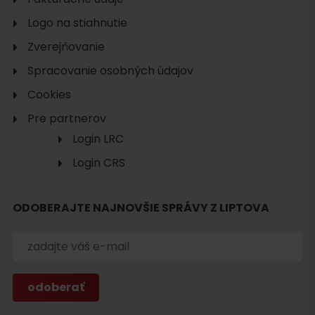
Logo na stiahnutie
Zverejňovanie
Spracovanie osobných údajov
Cookies
Pre partnerov
Login LRC
Login CRS
Hľadať
ubytovanie
ODOBERAJTE NAJNOVŠIE SPRÁVY Z LIPTOVA