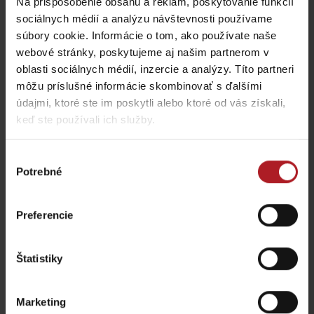
Na prispôsobenie obsahu a reklám, poskytovanie funkcií
sociálnych médií a analýzu návštevnosti používame
súbory cookie. Informácie o tom, ako používate naše
KONGRES: Gréta
Miniskanzen zatopených
Resort***
obcí
webové stránky, poskytujeme aj našim partnerom v
Liptovská Sielnica
Liptovská Sielnica
oblasti sociálnych médií, inzercie a analýzy. Títo partneri
môžu príslušné informácie skombinovať s ďalšími
údajmi, ktoré ste im poskytli alebo ktoré od vás získali,
Všetky zážitky a relax
keď ste používali ich služby.
Výber
Kde sa ubytovať v blízkosti:
Potrebné
súhlasu
Preferencie
Štatistiky
Koliba Gréta
Vila Bobrík
Marketing
Liptovská Sielnica
Bobrovník