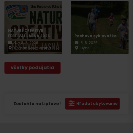
NATURE CREATIVE
FESTIVAL JASNÁ 2026
Pachova cyklovačka
4. - 8. 8. 2026
8. 8. 2026
Demänovská dolina
Hybe
všetky podujatia
Zostaňte na Liptove!
Hľadať ubytovanie