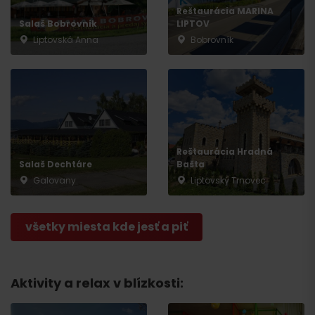
Reštaurácia MARINA
Salaš Bobrovník
LIPTOV
Liptovská Anna
Bobrovník
Reštaurácia Hradná
Salaš Dechtáre
Bašta
Galovany
Liptovský Trnovec
všetky miesta kde jesť a piť
Príchod
Aktivity a relax v blízkosti: