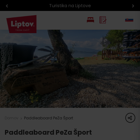
na Liptove
Atrakcie na Liptov
EN
PL
share
Domov
Paddleaboard PeZa Šport
Paddleaboard PeZa Šport