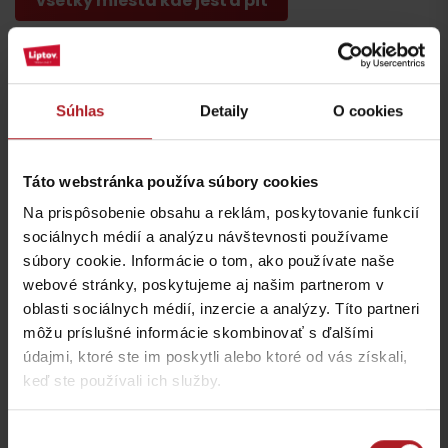
všetky miesta kde jesť a piť
Aktivity a relax v blízkosti:
Súhlas
Detaily
O cookies
Táto webstránka používa súbory cookies
Na prispôsobenie obsahu a reklám, poskytovanie funkcií
Drevený artikulárny
sociálnych médií a analýzu návštevnosti používame
kostol Svätý Kríž
KONGRES: Sojka resort
súbory cookie. Informácie o tom, ako používate naše
Svätý Kríž
Malatíny
webové stránky, poskytujeme aj našim partnerom v
oblasti sociálnych médií, inzercie a analýzy. Títo partneri
môžu príslušné informácie skombinovať s ďalšími
údajmi, ktoré ste im poskytli alebo ktoré od vás získali,
keď ste používali ich služby.
Výber
Wellness Sojka resort
Keltska výprava