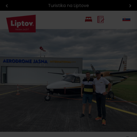
Turistika na Liptove
EN
PL