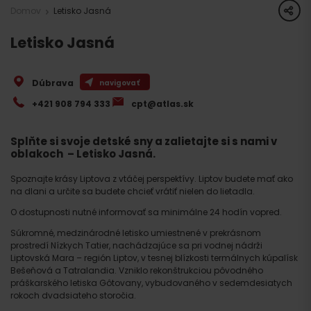
share
Domov
Letisko Jasná
Letisko Jasná
Dúbrava
navigovať
+421 908 794 333
cpt@atlas.sk
Splňte si svoje detské sny a zalietajte si s nami v
oblakoch – Letisko Jasná.
Spoznajte krásy Liptova z vtáčej perspektívy. Liptov budete mať ako
na dlani a určite sa budete chcieť vrátiť nielen do lietadla.
O dostupnosti nutné informovať sa minimálne 24 hodín vopred.
Súkromné, medzinárodné letisko umiestnené v prekrásnom
prostredí Nízkych Tatier, nachádzajúce sa pri vodnej nádrži
Liptovská Mara – región Liptov, v tesnej blízkosti termálnych kúpalísk
Bešeňová a Tatralandia. Vzniklo rekonštrukciou pôvodného
práškarského letiska Gôtovany, vybudovaného v sedemdesiatych
rokoch dvadsiateho storočia.