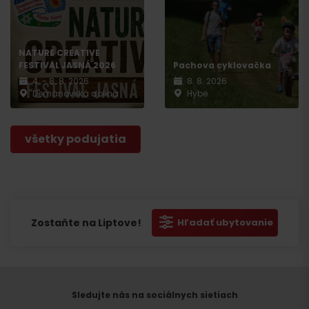
NATURE CREATIVE
FESTIVAL JASNÁ 2026
Pachova cyklovačka
4. - 8. 8. 2026
8. 8. 2026
Demänovská dolina
Hybe
všetky podujatia
Zostaňte na Liptove!
Hľadať ubytovanie
Sledujte nás na sociálnych sietiach