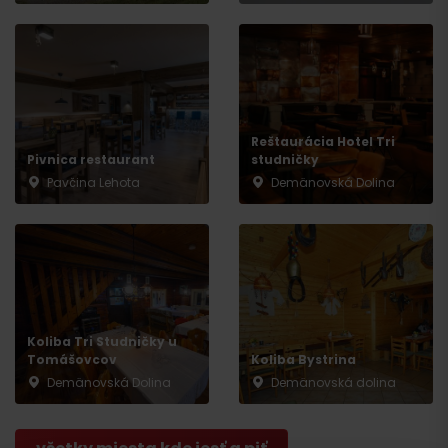
Reštaurácia Hotel Tri
Pivnica restaurant
studničky
Pavčina Lehota
Demänovská Dolina
Príchod
Koliba Tri Studničky u
Tomášovcov
Koliba Bystrina
Demänovská Dolina
Demänovská dolina