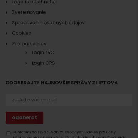
Logo na stiahnutie
Zverejňovanie
Spracovanie osobných údajov
Cookies
Pre partnerov
Login LRC
Login CRS
ODOBERAJTE NAJNOVŠIE SPRÁVY Z LIPTOVA
Hľadať
ubytovanie
súhlasím so spracúvaním osobných údajov pre účely
informovania o novinkách, zľavách a iných marketing.
Viac