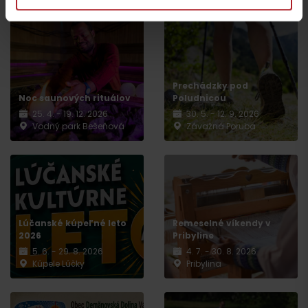
Prechádzky pod
Noc saunových rituálov
Poludnicou
25. 4. - 19. 12. 2026
30. 5. - 12. 9. 2026
Vodný park Bešeňová
Závažná Poruba
Odchod
Lúčanské kúpeľné leto
Remeselné víkendy v
2026
Pribyline
5. 6. - 29. 8. 2026
4. 7. - 30. 8. 2026
Kúpele Lúčky
Pribylina