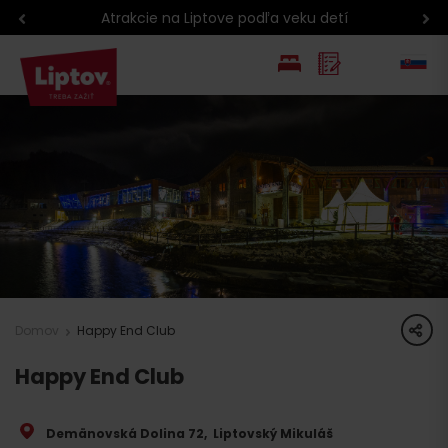
Atrakcie na Liptove podľa veku detí
EN
PL
share
Domov
Happy End Club
Happy End Club
Demänovská Dolina 72
,
Liptovský Mikuláš