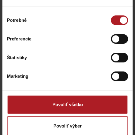
Výber
Potrebné
súhlasu
Preferencie
Crystal Ski škola
Letné aktivity v Jasnej
Demänovská Dolina
Demänovská Dolina
Štatistiky
Marketing
KONGRES: Hotel Grand
Povoliť všetko
Zimné aktivity v Jasnej
Jasná ****
Demänovská Dolina
Liptovský Mikuláš 1
Povoliť výber