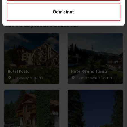
Všetky zážitky a relax
Odmietnuť
Kde sa ubytovať v blízkosti:
Hotel Pošta
Hotel Grand Jasná
Liptovský Mikuláš
Demänovská Dolina
Odchod