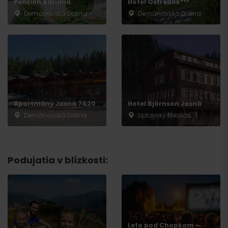
Penzión Adriana
Hotel Ostredok***
Demänovská Dolina
Demänovská Dolina
Apartmány Jasná 7&20
Hotel Björnson Jasná
Demänovská Dolina
Liptovský Mikuláš
Podujatia v blízkosti:
Leto pod Chopkom –