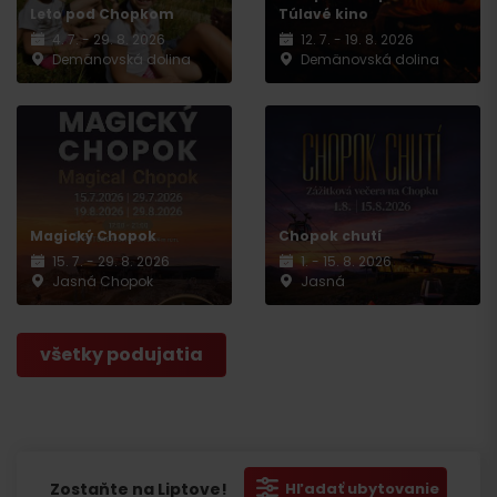
Leto pod Chopkom
Túlavé kino
4. 7. - 29. 8. 2026
12. 7. - 19. 8. 2026
Demänovská dolina
Demänovská dolina
Magický Chopok
Chopok chutí
15. 7. - 29. 8. 2026
1. - 15. 8. 2026
Jasná Chopok
Jasná
všetky podujatia
Zostaňte na Liptove!
Hľadať ubytovanie