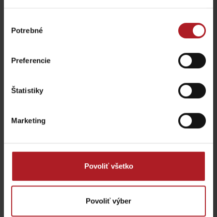
Výber
Potrebné
Ekotopánky – predajňa
súhlasu
Central Perk
obuvi
Liptovský Mikuláš
Liptovsky Mikuláš
Preferencie
Štatistiky
Marketing
Kostol sv. Mikuláša
Župný dom
Liptovský Mikuláš
Liptovský Mikuláš
Povoliť všetko
Povoliť výber