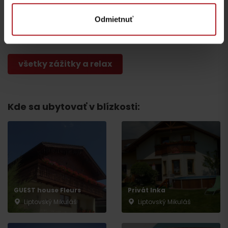
Liptovský Mikuláš,
centrum – ebike
Gameroom 66
nabíjacia stanica
Odmietnuť
Liptovský Mikuláš
Liptovský Mikuláš
všetky zážitky a relax
Kde sa ubytovať v blízkosti:
Odchod
GUEST house Fleurs
Privát Inka
Liptovský Mikuláš
Liptovský Mikuláš