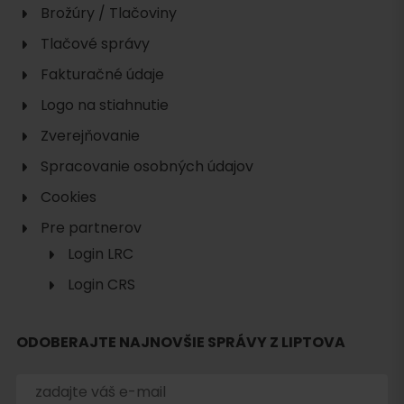
Brožúry / Tlačoviny
Tlačové správy
Fakturačné údaje
Logo na stiahnutie
Zverejňovanie
Spracovanie osobných údajov
Cookies
Pre partnerov
Login LRC
Login CRS
ODOBERAJTE NAJNOVŠIE SPRÁVY Z LIPTOVA
Hľadať
ubytovanie