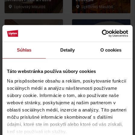
Liptovský Mikuláš
Liptovský Mikuláš
Súhlas
Detaily
O cookies
Reštaurácia SODA CLUB
Reštaurácia Mladosť
Liptovský Mikuláš
Liptovský Mikuláš
Táto webstránka používa súbory cookies
Na prispôsobenie obsahu a reklám, poskytovanie funkcií
všetky miesta kde jesť a piť
sociálnych médií a analýzu návštevnosti používame
súbory cookie. Informácie o tom, ako používate naše
webové stránky, poskytujeme aj našim partnerom v
Aktivity a relax v gh blízkosti:
oblasti sociálnych médií, inzercie a analýzy. Títo partneri
môžu príslušné informácie skombinovať s ďalšími
údajmi, ktoré ste im poskytli alebo ktoré od vás získali,
keď ste používali ich služby.