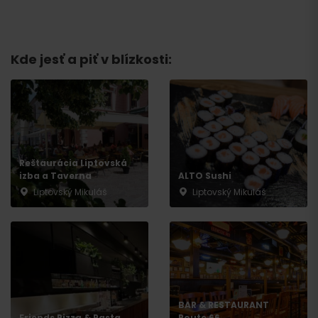
Kde jesť a piť v blízkosti:
Reštaurácia Liptovská
Príchod
izba a Taverna
ALTO Sushi
Liptovský Mikuláš
Liptovský Mikuláš
BAR & RESTAURANT
Friends Pizza & Pasta
Route 66