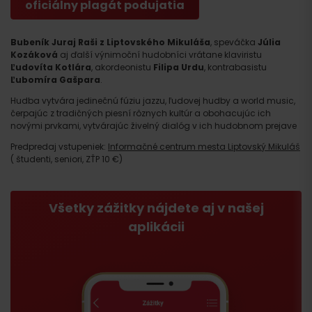
oficiálny plagát podujatia
Bubeník Juraj Raši z Liptovského Mikuláša
, speváčka
Júlia
Kozáková
aj ďalší výnimoční hudobníci vrátane klaviristu
Ľudovíta Kotlára
, akordeonistu
Filipa Urdu
, kontrabasistu
Ľubomíra Gašpara
.
Hudba vytvára jedinečnú fúziu jazzu, ľudovej hudby a world music,
čerpajúc z tradičných piesní rôznych kultúr a obohacujúc ich
novými prvkami, vytvárajúc živelný dialóg v ich hudobnom prejave
Predpredaj vstupeniek:
Informačné centrum mesta Liptovský Mikuláš
( študenti, seniori, ZŤP 10 €)
Všetky zážitky nájdete aj v našej
aplikácii