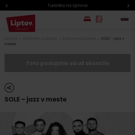
Turistika na Liptove
EN
Domov
Kalendár podujatí
Kultúrne podujatie
SOLE – jazz v
meste
PL
Toto podujatie sa už skončilo
share
SOLE – jazz v meste