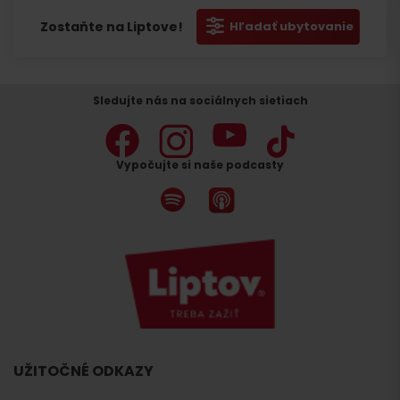
Zostaňte na Liptove!
Hľadať ubytovanie
Sledujte nás na sociálnych sietiach
Vypočujte si naše podcasty
UŽITOČNÉ ODKAZY