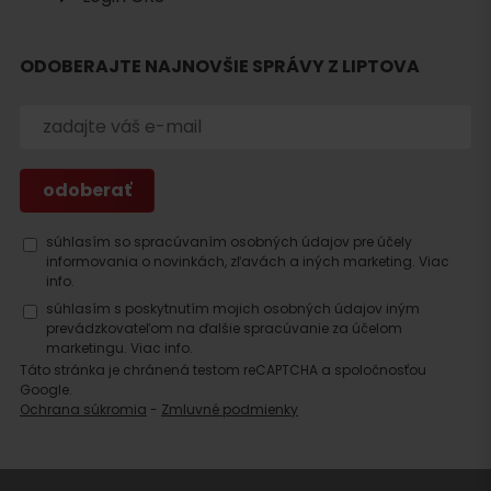
Hľadať
ODOBERAJTE NAJNOVŠIE SPRÁVY Z LIPTOVA
ubytovanie
súhlasím so spracúvaním osobných údajov pre účely
informovania o novinkách, zľavách a iných marketing.
Viac
info.
súhlasím s poskytnutím mojich osobných údajov iným
prevádzkovateľom na ďalšie spracúvanie za účelom
marketingu.
Viac info.
Táto stránka je chránená testom reCAPTCHA a spoločnosťou
Google.
Ochrana súkromia
-
Zmluvné podmienky