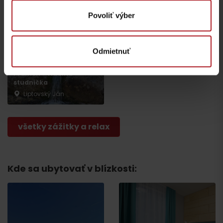
Povoliť výber
Odmietnuť
Prameň – Nadina
studnička
Liptovský Ján
všetky zážitky a relax
Kde sa ubytovať v blízkosti:
Odchod