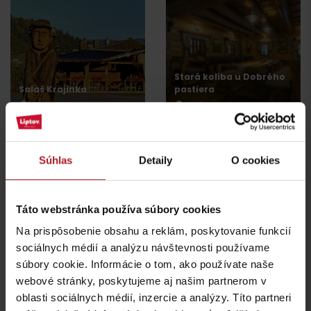
Stará koliba u Dobrého
Salaš Krajinka
pastiera
Ruzomberok
Ružomberok
Súhlas
Detaily
O cookies
Táto webstránka používa súbory cookies
Koliba Richtárka
Reštaurácia Hotel
Malina
Na prispôsobenie obsahu a reklám, poskytovanie funkcií
Ružomberok -
Čutkovská dolina
Ružomberok
sociálnych médií a analýzu návštevnosti používame
súbory cookie. Informácie o tom, ako používate naše
webové stránky, poskytujeme aj našim partnerom v
všetky miesta kde jesť a piť
oblasti sociálnych médií, inzercie a analýzy. Títo partneri