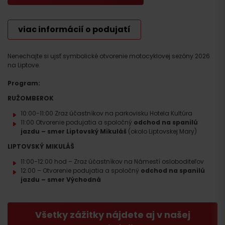
viac informácií o podujatí
Nenechajte si ujsť symbolické otvorenie motocyklovej sezóny 2026
na Liptove.
Program:
RUŽOMBEROK
10:00-11:00 Zraz účastníkov na parkovisku Hotela Kultúra
11:00 Otvorenie podujatia a spoločný
odchod na spanilú
jazdu – smer Liptovský Mikuláš
(okolo Liptovskej Mary)
LIPTOVSKÝ MIKULÁŠ
11:00-12:00 hod – Zraz účastníkov na Námestí osloboditeľov
12:00 – Otvorenie podujatia a spoločný
odchod na spanilú
jazdu – smer Východná
Všetky zážitky nájdete aj v našej