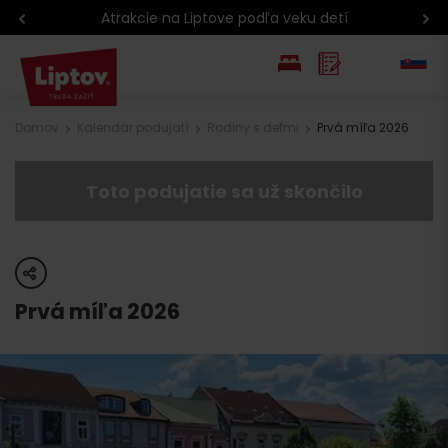
Atrakcie na Liptove podľa veku detí
EN
Domov
Kalendár podujatí
Rodiny s deťmi
Prvá míľa 2026
PL
Toto podujatie sa už skončilo
share
Prvá míľa 2026