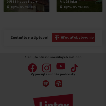
GUEST house Fleurs
Privát Inka
Liptovský Mikuláš
Liptovský Mikuláš
Zostaňte na Liptove!
Hľadať ubytovanie
Sledujte nás na sociálnych sietiach
Vypočujte si naše podcasty