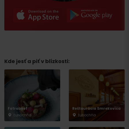
Kde jesť a piť v blízkosti:
Príchod
Fatrabeef
Reštaurácia Smrekovica
Ľubochňa
Ľubochňa