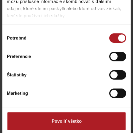
môžu príslušné informácie skombinovať s ďalšími
údajmi, ktoré ste im poskytli alebo ktoré od vás získali,
Aktivity a relax v gh blízkosti:
keď ste používali ich služby.
Výber
Potrebné
súhlasu
Veľká Fatra, Horský
Preferencie
hotel Kráľova studňa –
Národný park Veľká
ebike nabíjacia stanica
Fatra
Dolný Harmanec
Iné lokality
Štatistiky
Marketing
Rozprávková vtáčia
Povoliť všetko
Kolobežky Ľubochňa
záhrada
Ľubochňa
Liptovské Revúce