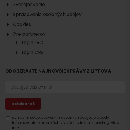
Zverejňovanie
Spracovanie osobných údajov
Cookies
Pre partnerov
Login LRC
Login CRS
Hľadať
ODOBERAJTE NAJNOVŠIE SPRÁVY Z LIPTOVA
ubytovanie
súhlasím so spracúvaním osobných údajov pre účely
informovania o novinkách, zľavách a iných marketing.
Viac
info.