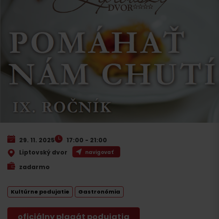
29. 11. 2025
17:00 - 21:00
Liptovský dvor
navigovať
zadarmo
Kultúrne podujatie
Gastronómia
oficiálny plagát podujatia