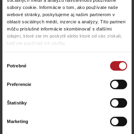
sociálnych médií a analýzu návštevnosti používame
súbory cookie. Informácie o tom, ako používate naše
webové stránky, poskytujeme aj našim partnerom v
oblasti sociálnych médií, inzercie a analýzy. Títo partneri
Kde jesť a piť v blízkosti:
môžu príslušné informácie skombinovať s ďalšími
údajmi, ktoré ste im poskytli alebo ktoré od vás získali,
keď ste používali ich služby.
Výber
Potrebné
súhlasu
Reštaurácia Liptovský
dvor
Koliba Strachanovka
Preferencie
Liptovský Ján
Liptovský Ján
Štatistiky
Marketing
Reštaurácia Spa &
Reštaurácia v Alexandra