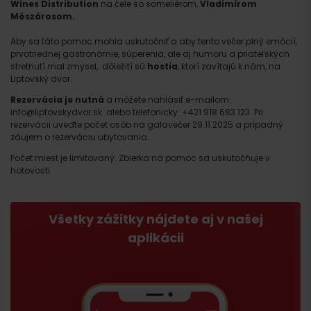
Wines Distribution
na čele so someliérom,
Vladimírom
Mészárosom.
Aby sa táto pomoc mohla uskutočniť a aby tento večer plný emócií,
prvotriednej gastronómie, súperenia, ale aj humoru a priateľských
stretnutí mal zmysel, dôležití sú
hostia
, ktorí zavítajú k nám, na
Liptovský dvor.
Rezervácia je nutná
a môžete nahlásiť e-mailom:
info@liptovskydvor.sk alebo telefonicky: +421 918 683 123. Pri
rezervácii uveďte počet osôb na galavečer 29.11.2025 a prípadný
záujem o rezerváciu ubytovania.
Počet miest je limitovaný. Zbierka na pomoc sa uskutočňuje v
hotovosti.
Všetky zážitky nájdete aj v našej
aplikácii
Príchod