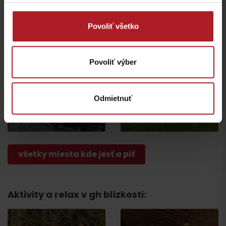
Wellness Hotel Fitak
Hotel
Liptovský Ján
Liptovský Ján
Povoliť všetko
Povoliť výber
Odmietnuť
Reštaurácia
Reštaurácia U koníka
Svätojánsky Kaštieľ
Liptovský Ján
Liptovský Ján
všetky miesta kde jesť a piť
Aktivity a relax v gh blízkosti: