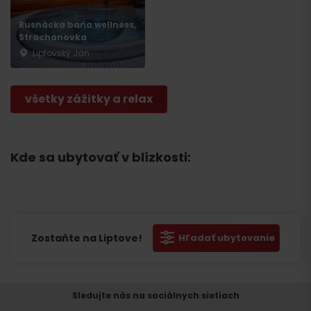
Rusnácka baňa wellness,
Strachanovka
Liptovský Ján
všetky zážitky a relax
Kde sa ubytovať v blízkosti:
Zostaňte na Liptove!
Hľadať ubytovanie
Sledujte nás na sociálnych sietiach