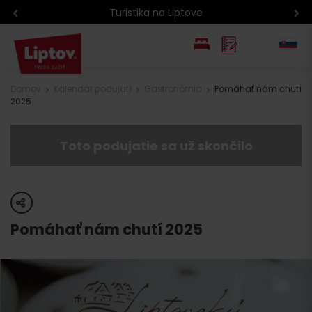
Turistika na Liptove
EN
Domov
Kalendár podujatí
Gastronómia
Pomáhať nám chutí
2025
PL
Toto podujatie sa už skončilo
share
Pomáhať nám chutí 2025