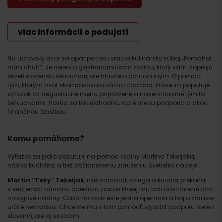
viac informácií o podujatí
Na Liptovský dvor sa opäť po roku vracia kulinársky súboj „Pomáhať
nám chutí“. Je nielen o gastronomickom zážitku, ktorý vám doprajú
skvelí slovenskí šéfkuchári, ale hlavne o pomoci iným. O pomoci
tým, ktorým život skomplikovala vážna choroba. Práve im poputuje
výťažok za degustačné menu, pripravené a naservírované týmito
šéfkuchármi. Hostia sa tak rozhodnú, ktoré menu podporia a akou
finančnou čiastkou.
Komu pomáhame?
Výťažok za jedlá poputuje na pomoc rodiny Martina Tekeljaka,
nášho kuchára, a tiež občianskemu združeniu Svetielko nádeje.
Martin “Teky” Tekeljak
, náš kamarát, kolega a kuchár prekonal
v septembri náročnú operáciu, počas ktorej mu boli odstránené dva
mozgové nádory. Čaká ho však ešte jedna operácia a boj o zdravie
určite nevzdáva. Chceme mu v tom pomôcť, vyjadriť podporu nielen
slovami, ale aj skutkami.