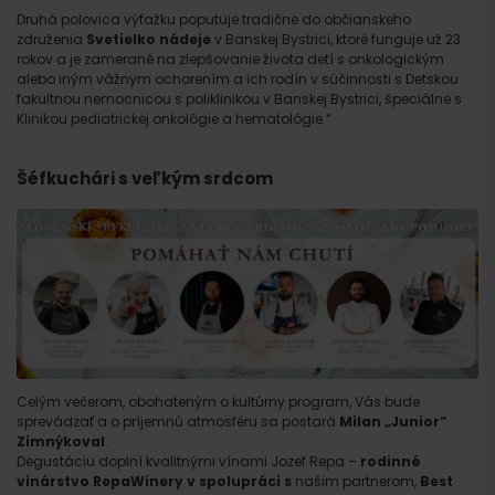
Druhá polovica výťažku poputuje tradične do občianskeho
združenia
Svetielko nádeje
v Banskej Bystrici, ktoré funguje už 23
rokov a je zamerané na zlepšovanie života detí s onkologickým
alebo iným vážnym ochorením a ich rodín v súčinnosti s Detskou
fakultnou nemocnicou s poliklinikou v Banskej Bystrici, špeciálne s
Klinikou pediatrickej onkológie a hematológie.“
Šéfkuchári s veľkým srdcom
Celým večerom, obohateným o kultúrny program, Vás bude
sprevádzať a o príjemnú atmosféru sa postará
Milan „Junior“
Zimnýkoval
.
Degustáciu doplní kvalitnými vínami Jozef Repa –
rodinné
vinárstvo RepaWinery v spolupráci s
našim partnerom,
Best