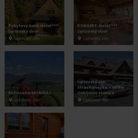
Odchod
Pobytový balík Hotel****
KONGRES: Hotel****
Liptovský dvor
Liptovský dvor
Liptovský Ján
Liptovský Ján
Liptovský Ján,
Strachanovka – ebike
Požičovňa SKI NIŇAJ
nabíjacia stanica
Liptovský Ján
Liptovský Ján