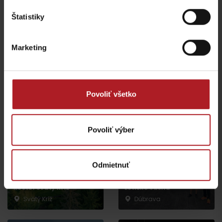
Indická reštaurácia
Reštaurácia Hotel Tri
SAFRAN
Štatistiky
studničky
Liptovský Mikuláš -
Demänovská Dolina
Demänová
Marketing
všetky miesta kde jesť a piť
Povoliť všetko
Aktivity a relax v gh blízkosti:
Povoliť výber
Odmietnuť
Drevený artikulárny
kostol Svätý Kríž
Letisko Jasná
Svätý Kríž
Dúbrava