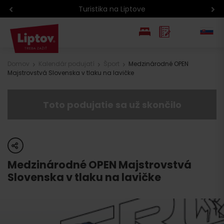
Turistika na Liptove
EN
Domov
Kalendár podujatí
Šport
Medzinárodné OPEN
Majstrovstvá Slovenska v tlaku na lavičke
PL
Toto podujatie sa už skončilo
share
Medzinárodné OPEN Majstrovstvá
Slovenska v tlaku na lavičke