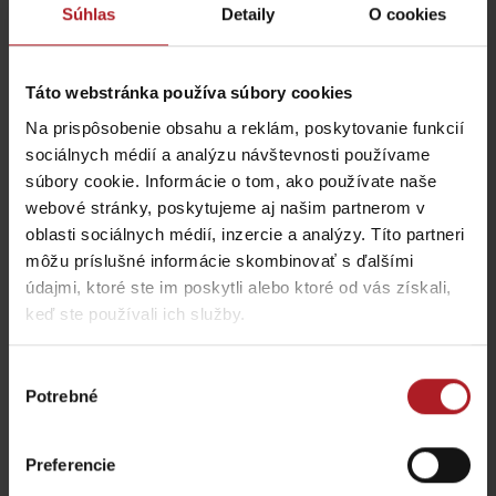
Súhlas
Detaily
O cookies
Táto webstránka používa súbory cookies
Pivnica restaurant
Spoj-Ka bistro
Na prispôsobenie obsahu a reklám, poskytovanie funkcií
Pavčina Lehota
Liptovský Mikuláš
sociálnych médií a analýzu návštevnosti používame
súbory cookie. Informácie o tom, ako používate naše
webové stránky, poskytujeme aj našim partnerom v
oblasti sociálnych médií, inzercie a analýzy. Títo partneri
môžu príslušné informácie skombinovať s ďalšími
údajmi, ktoré ste im poskytli alebo ktoré od vás získali,
Koliba Tri Studničky u
keď ste používali ich služby.
Tomášovcov
Koliba Bystrina
Demänovská Dolina
Demänovská dolina
Výber
Potrebné
súhlasu
Preferencie