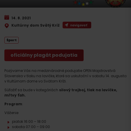
14. 8. 2021
Kultúrny dom Svätý Kríž
navigovať
Šport
oficiálny plagát podujatia
Pozývame Vás na medzinárodné podujatie OPEN Majstrovstvá
Slovenska v tlaku na lavičke, ktoré sa uskutoční v sobotu 14. augusta
v Kultúrnom dome vo Svätom Kríži.
Súťažiť sa bude v kategóriách
silový trojboj, tlak na lavičke,
mŕtvy ťah.
Program
:
Váženie
piatok 16:00 – 18:00
sobota 07:00 – 09:00