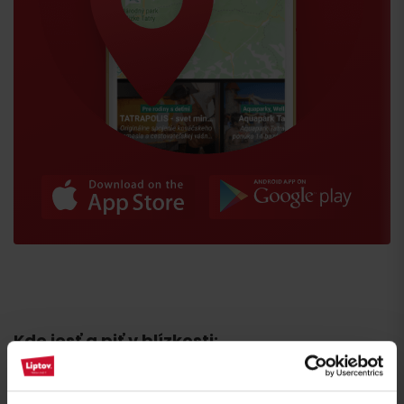
Príchod
Kde jesť a piť v blízkosti: