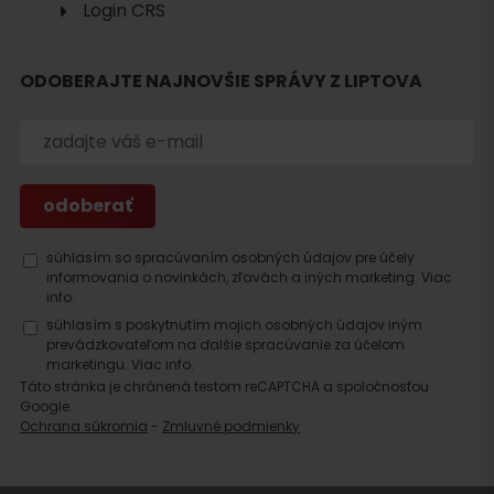
Login CRS
ODOBERAJTE NAJNOVŠIE SPRÁVY Z LIPTOVA
Hľadať
ubytovanie
súhlasím so spracúvaním osobných údajov pre účely
informovania o novinkách, zľavách a iných marketing.
Viac
info.
súhlasím s poskytnutím mojich osobných údajov iným
prevádzkovateľom na ďalšie spracúvanie za účelom
marketingu.
Viac info.
Táto stránka je chránená testom reCAPTCHA a spoločnosťou
Google.
Ochrana súkromia
-
Zmluvné podmienky