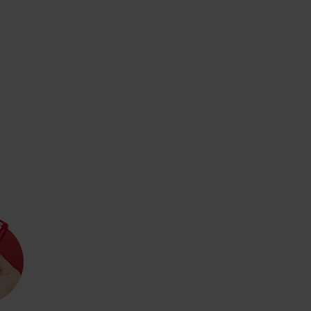
AUG
Demänovská Dolina
08.
Leto pod Chopkom
ZOZNAM INFOCENTIER
Program pre zamestnancov
 REGIÓNE
ŠETKY PODUJATIA
Konferenčné priestory
Zimné športy
Teambuildingy
Vyber si typ zážit
Lyžovanie
Všetky
Skialpinizmus
Vodné park
Bežkovanie
Wellness a s
Vodné aktiv
Zimná turistika
História a k