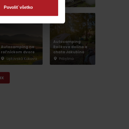
Pribylina
Pribylina
Povoliť všetko
Autocamping
Autocamping na
Račkova dolina a
roľníckom dvore
chata Jakubina
Liptovská Kokava
Pribylina
dia
ax