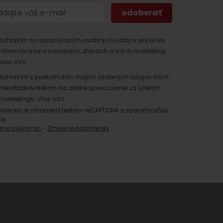
súhlasím so spracúvaním osobných údajov pre účely
informovania o novinkách, zľavách a iných marketing.
Viac info.
súhlasím s poskytnutím mojich osobných údajov iným
prevádzkovateľom na ďalšie spracúvanie za účelom
marketingu.
Viac info.
 found for this source.
stránka je chránená testom reCAPTCHA a spoločnosťou
le.
ana súkromia
-
Zmluvné podmienky