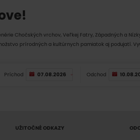
Liptovské tradície
Pramene a vodopád
tove!
cenérie Chočských vrchov, Veľkej Fatry, Západných a Nízky
množstvo prírodných a kultúrnych pamiatok aj podujatí. Vy
Príchod
Odchod
TOVA
UŽITOČNÉ ODKAZY
ODO