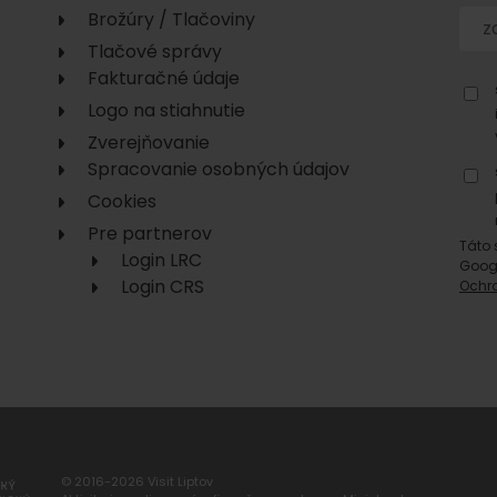
No data found for this source.
Brožúry / Tlačoviny
Tlačové správy
Fakturačné údaje
Logo na stiahnutie
Zverejňovanie
Spracovanie osobných údajov
Cookies
Pre partnerov
No data found for this source.
No data
Táto 
Login LRC
Goog
Login CRS
Ochr
No data found for this source.
© 2016-2026 Visit Liptov