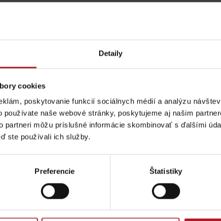
Detaily
bory cookies
eklám, poskytovanie funkcií sociálnych médií a analýzu návšte
o používate naše webové stránky, poskytujeme aj našim partner
Aktivity a relax 
to partneri môžu príslušné informácie skombinovať s ďalšími údaj
ď ste používali ich služby.
Pravidlá pobytu na
Poistenie záchrany
Preferencie
Štatistiky
horách
zadarmo s Generali
podľa ročného obdobia
Reštaurácia
Múzeum liptovskej
Penzión Larion
dediny v Pribyline