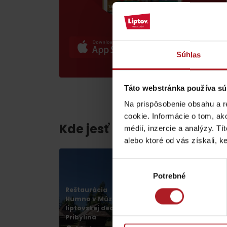
poklad? Nájdi ho s
Liptov Region Card!
VŠETKY ČLÁNKY
Súhlas
Táto webstránka používa sú
Na prispôsobenie obsahu a r
cookie. Informácie o tom, ak
Kde jesť a piť v blízkosti:
médií, inzercie a analýzy. Tí
VŠETKY ČLÁNKY
alebo ktoré od vás získali, ke
Výber
Počasie a kamery
Potrebné
súhlasu
Reštaurácia
Humno v Múzeu
podľa veku detí
liptovskej dediny
Reštaurácia Motel
Pribylina
Hôrky