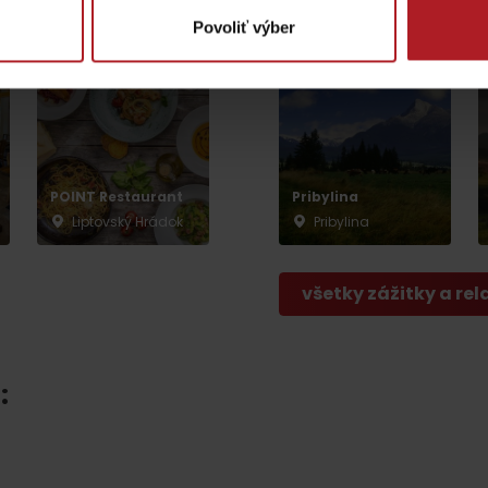
Kráľova Lehota
Pribylina
Povoliť výber
POINT Restaurant
Pribylina
Liptovský Hrádok
Pribylina
Lúčanský vodopád
Aquapark Tatralan
všetky zážitky a rel
Kde kúpiť
Spolupráca
: