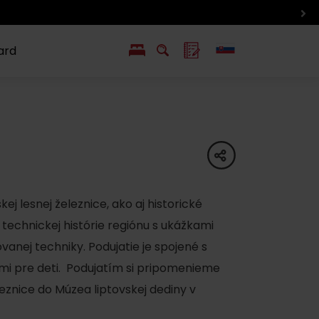
ard
EN
PL
ý
y s Liptov Region Card
Chute a život
Liptova
share
ej lesnej železnice, ako aj historické
technickej histórie regiónu s ukážkami
vanej techniky. Podujatie je spojené s
i pre deti. Podujatím si pripomenieme
leznice do Múzea liptovskej dediny v