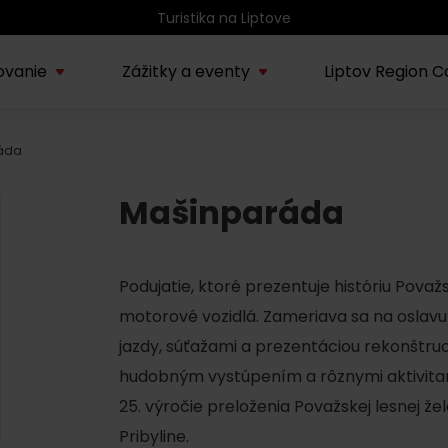
Turistika na Liptove
ovanie
Zážitky a eventy
Liptov Region C
áda
Kúpele Lúčky
AUG
rmácie o regióne
Sprievodcovské služby na
Nepoznan
Zľav
Lúčanské kúpeľné leto
08.
Mašinparáda
ov
Liptove
Liptov
2026
SEP
Region Liptov
20.
Podujatie, ktoré prezentuje históriu Považsk
Cvyklo pohár 2026
motorové vozidlá. Zameriava sa na oslavu 
Vodný park Tatralandia
jazdy, súťažami a prezentáciou rekonštruo
AUG
Tropická noc v
15.
hudobným vystúpením a rôznymi aktivitam
Tatralandii – letný
25. výročie preloženia Považskej lesnej že
špeciál
Pribyline.