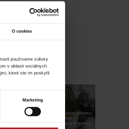
O cookies
vnosti používame súbory
om v oblasti sociálnych
v gh blízkosti:
mi, ktoré ste im poskytli
Marketing
Pribylina, Múzeum
liptovskej dediny –
Jazda historickým
ebike nabíjacia
vláčikom v
stanica
Skanzene Pribylina