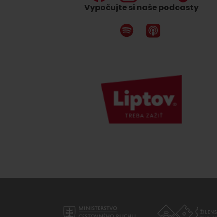
Vypočujte si naše podcasty
Nemáš auto a potrebuješ zviesť?
Mara Bus
Ski&Aqua Bus
Autobusová
Vlaková
Letecká
Taxi