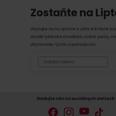
Chaty a útulne
Zostaňte na Lip
TOP ATRAKCIE
Ubytujte sa na Liptove a užite si krásne s
skvelé lyžiarske strediská, vodné parky, 
Potrebuješ požičať lyže alebo bicykel?
ubytovanie rýchlo a jednoducho.
Požičovne
Servisy
VIAC O NEPOZNANÝCH MIESTACH LIP
Sledujte nás na sociálnych sietiach