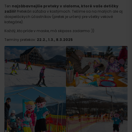
Ten
najzábavnejšie preteky v slalome, ktoré vaše detičky
zažili!
Pretekári súťažia v kostýmoch. Tešíme sa na malých ale aj
dospeláckych účastníkov (pretek je určený pre všetky vekové
kategórie).
Každý, kto príde v maske, má skipass zadarmo :))
Termíny pretekov:
22.2., 1.3., 8.3.2025