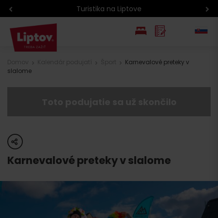
Turistika na Liptove
EN
Domov
Kalendár podujatí
Šport
Karnevalové preteky v
slalome
PL
Toto podujatie sa už skončilo
share
Karnevalové preteky v slalome