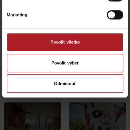
Marketing
Reštaurácia Hotel
Demänová
Povoliť všetko
Spoj-Ka bistro
Liptovský Mikuláš -
Demänová
Liptovský Mikuláš
Povoliť výber
všetky miesta kde jesť a piť
Odmietnuť
Aktivity a relax v gh blízkosti: