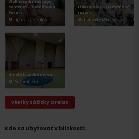
Wellness & massage
centrum – Demänová
FUN Center – Demänová
Rezort
rezort
Odchod
Liptovský Mikuláš
Liptovský Mikuláš
Umelá lezecká stena
Ružomberok
všetky zážitky a relax
Kde sa ubytovať v blízkosti: