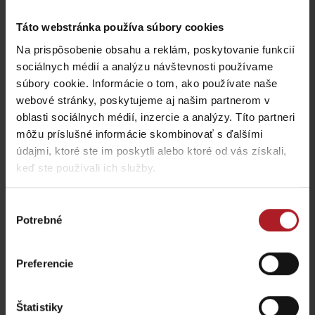
Kde jesť a piť v blízkosti:
Táto webstránka používa súbory cookies
Na prispôsobenie obsahu a reklám, poskytovanie funkcií
sociálnych médií a analýzu návštevnosti používame
súbory cookie. Informácie o tom, ako používate naše
webové stránky, poskytujeme aj našim partnerom v
oblasti sociálnych médií, inzercie a analýzy. Títo partneri
Indická reštaurácia
Restaurant PINUS
SAFRAN
môžu príslušné informácie skombinovať s ďalšími
Liptovský Mikuláš -
Liptovský Mikuláš -
údajmi, ktoré ste im poskytli alebo ktoré od vás získali,
Demänová
Demänová
keď ste používali ich služby.
Výber
Potrebné
súhlasu
Reštaurácia Penzion
Preferencie
Drak
Reštaurácia Via Jasná
Liptovský Mikuláš -
Demänová
Liptovský Mikuláš
Štatistiky