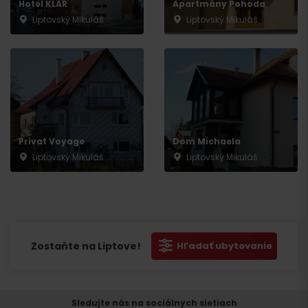
Hotel KLAR
Apartmány Pohoda
Liptovský Mikuláš
Liptovský Mikuláš
Privat Voyage
Dom Michaela
Liptovský Mikuláš
Liptovský Mikuláš
Zostaňte na Liptove!
Hľadať ubytovanie
Sledujte nás na sociálnych sietiach