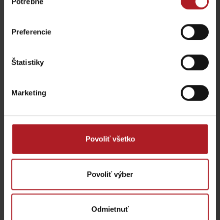
Potrebné
súhlasu
Preferencie
Štatistiky
INTERSPORT Liptovský
Klzisko TITAN Aréna
Mikuláš
Liptovský Mikuláš
Liptovský Mikuláš
Marketing
Povoliť všetko
Povoliť výber
LET BALÓNOM
Liptovský Mikuláš
Odmietnuť