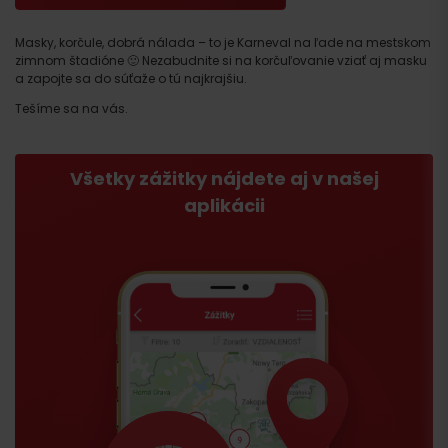
Masky, korčule, dobrá nálada – to je Karneval na ľade na mestskom
zimnom štadióne 🙂 Nezabudnite si na korčuľovanie vziať aj masku
a zapojte sa do súťaže o tú najkrajšiu.
Tešíme sa na vás.
Všetky zážitky nájdete aj v našej
aplikácii