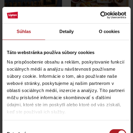
Marino restaurant &
pizzeria
BURGER KING®
Liptovský Mikuláš
Liptovský Mikuláš
Súhlas
Detaily
O cookies
všetky miesta kde jesť a piť
Táto webstránka používa súbory cookies
Na prispôsobenie obsahu a reklám, poskytovanie funkcií
sociálnych médií a analýzu návštevnosti používame
Aktivity a relax v gh blízkosti:
súbory cookie. Informácie o tom, ako používate naše
webové stránky, poskytujeme aj našim partnerom v
oblasti sociálnych médií, inzercie a analýzy. Títo partneri
môžu príslušné informácie skombinovať s ďalšími
údajmi, ktoré ste im poskytli alebo ktoré od vás získali,
keď ste používali ich služby.
Areál vodného slalomu
Ondreja Cibáka
Squash
Výber
Liptovský Mikuláš
Liptovský Mikuláš