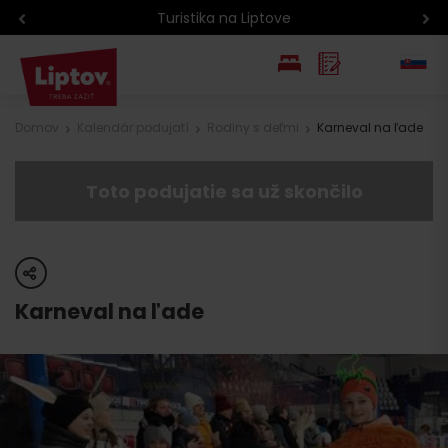
Turistika na Liptove
EN
Domov
Kalendár podujatí
Rodiny s deťmi
Karneval na ľade
PL
Toto podujatie sa už skončilo
share
Karneval na ľade