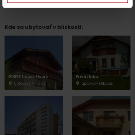
všetky zážitky a relax
Kde sa ubytovať v blízkosti:
Odchod
GUEST house Fleurs
Privát Inka
Liptovský Mikuláš
Liptovský Mikuláš