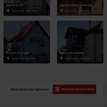
Hotel KLAR
Apartmány Pohoda
Liptovský Mikuláš
Liptovský Mikuláš
Privat Voyage
Dom Michaela
Liptovský Mikuláš
Liptovský Mikuláš
Zostaňte na Liptove!
Hľadať ubytovanie