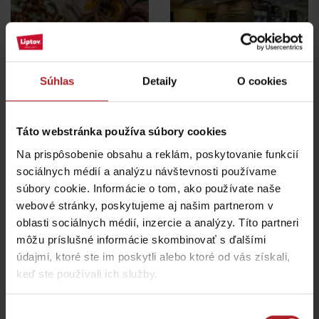
G&T Square bistro
Cukráreň Café Veronika
Súhlas
Detaily
O cookies
Liptovský Mikuláš
Liptovský Mikuláš
Táto webstránka používa súbory cookies
Na prispôsobenie obsahu a reklám, poskytovanie funkcií
sociálnych médií a analýzu návštevnosti používame
súbory cookie. Informácie o tom, ako používate naše
Bonsai restaurant
webové stránky, poskytujeme aj našim partnerom v
Liptovský Mikuláš
Raňajky „U MŇA“
oblasti sociálnych médií, inzercie a analýzy. Títo partneri
Liptovský Mikuláš
Liptovský Mikuláš
môžu príslušné informácie skombinovať s ďalšími
údajmi, ktoré ste im poskytli alebo ktoré od vás získali,
všetky miesta kde jesť a piť
keď ste používali ich služby.
Výber