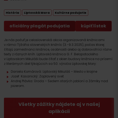
História
Liptovská Mara
Kultúrne podujatie
oficiálny plagát podujatia
kúpiť lístok
Je nás počuť je celoslovenská akcia organizovaná knižnicami
v rámci Týždňa slovenských knižníc (3.-9.3.2025), počas ktorej
čítajú zamestnanci knižnice, osobnosti alebo aj dobrovoľníci rôzne
texty z rôznych kníh. Liptovská knižnica G. F. Belopotockého
v Liptovskom Mikuláši bude čítať z okien budovy knižnice na prízemí
z literárnych diel týkajúcich sa 50. výročia Liptovskej Mary:
Daniela Komárová: Liptovský Mikuláš – Mesto v krajine
Jozef Kasanický: Zaplavený svet
Andrej Plávka: Úroda – Sedem starých jabloní a Zámlky nad
jazerom.
Všetky zážitky nájdete aj v našej
aplikácii