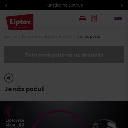
Turistika na Liptove
EN
Domov
Kalendár podujatí
História
Je nás počuť
PL
Toto podujatie sa už skončilo
share
Je nás počuť