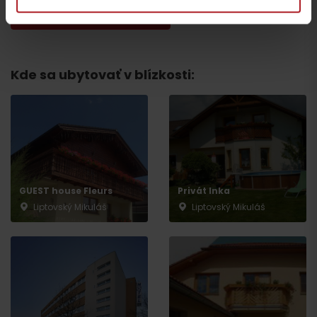
všetky zážitky a relax
Kde sa ubytovať v blízkosti:
Odchod
GUEST house Fleurs
Privát Inka
Liptovský Mikuláš
Liptovský Mikuláš