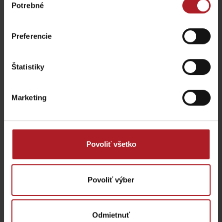
Potrebné
Aktivity a relax v gh blízkosti:
súhlasu
Preferencie
Štatistiky
Locus club
OC Central
Marketing
Liptovský Mikuláš
Liptovský Mikuláš
Povoliť všetko
Povoliť výber
Dobrodružstvá s
Fontána Metamorfózy
Mikulášom
Liptovský Mikuláš
Liptovský Mikuláš
Odmietnuť