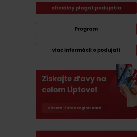
Ak ti škvŕka v bruchu
oficiálny plagát podujatia
Reštaurácie
Program
Kaviarne
Pivovary a vinárne
viac informácií o podujatí
Salaše a koliby
Získajte zľavy na
Zimu a leto na Liptove
celom Liptove!
spoja športy
No data found for this source.
No data foun
chcem Liptov region card
Kde sa nachádza