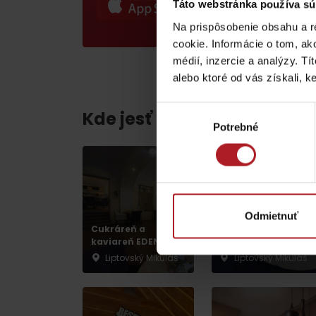
Táto webstránka používa sú
ZOZNAM ATRAKCII PRE DETI
Na prispôsobenie obsahu a r
cookie. Informácie o tom, ak
médií, inzercie a analýzy. Tí
alebo ktoré od vás získali, ke
Výber
Kde jesť a piť v blízkosti:
KAMERY
Potrebné
súhlasu
Múzeum liptovskej
dediny v Pribyline
Odmietnuť
O značke Produkt Liptova
Cukráreň a
Reštaurácia
kaviareň EDEN
Mladosť
Liptovský Mikuláš
Liptovský Mikuláš
ZOZNAM PRODUKTOV LIPTOVA