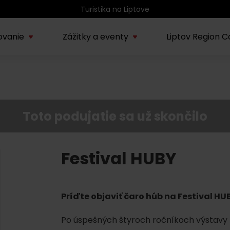
Turistika na Liptove
ovanie
Zážitky a eventy
Liptov Region C
Kúpele Lúčky
AUG
rmácie o regióne
Sprievodcovské služby na
Nepoznan
Zľav
Lúčanské kúpeľné leto
08.
ov
Liptove
Liptov
2026
Toto podujatie sa už skončilo
SEP
Region Liptov
20.
Cvyklo pohár 2026
Festival HUBY
Vodný park Tatralandia
AUG
Tropická noc v
15.
Príďte objaviť čaro húb na Festival HU
Tatralandii – letný
špeciál
Po úspešných štyroch ročníkoch výstavy 