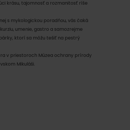
úci krásu, tajomnosť a rozmanitosť ríše
nej s mykologickou poradňou, vás čaká
kurziu, umenie, gastro a samozrejme
rky, ktorí sa môžu tešiť na pestrý
mbra v priestoroch Múzea ochrany prírody
ku
ovskom Mikuláši.
pa
ty
ltúra