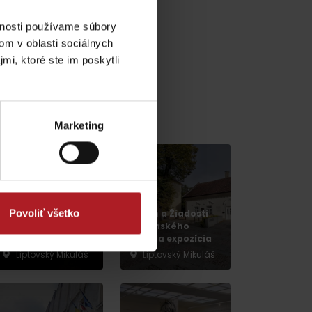
vnosti používame súbory
om v oblasti sociálnych
mi, ktoré ste im poskytli
v gh blízkosti:
Marketing
dia
Povoliť všetko
Tatrín a Žiadosti
slovenského
Evanjelický kostol
národa expozícia
Liptovský Mikuláš
Liptovský Mikuláš