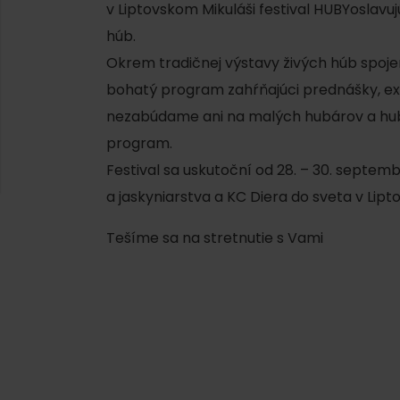
AUG
v Liptovskom Mikuláši festival HUBYoslavuj
Demänovská Dolina
08.
Leto pod Chopkom
húb.
ZOZNAM INFOCENTIER
Okrem tradičnej výstavy živých húb spoje
bohatý program zahŕňajúci prednášky, ex
Program pre zamestnancov
 REGIÓNE
ŠETKY PODUJATIA
nezabúdame ani na malých hubárov a hubá
Konferenčné priestory
program.
Zimné športy
Teambuildingy
Festival sa uskutoční od 28. – 30. septe
Vyber si typ zážit
a jaskyniarstva a KC Diera do sveta v Lipt
Lyžovanie
Všetky
Skialpinizmus
Tešíme sa na stretnutie s Vami
Vodné parky
Bežkovanie
Wellness a s
Vodné aktivi
Zimná turistika
História a ku