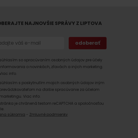
BERAJTE NAJNOVŠIE SPRÁVY Z LIPTOVA
súhlasím so spracúvaním osobných údajov pre účely
informovania o novinkách, zľavách a iných marketing.
Viac info.
súhlasím s poskytnutím mojich osobných údajov iným
prevádzkovateľom na ďalšie spracúvanie za účelom
marketingu.
Viac info.
stránka je chránená testom reCAPTCHA a spoločnosťou
le.
ana súkromia
-
Zmluvné podmienky