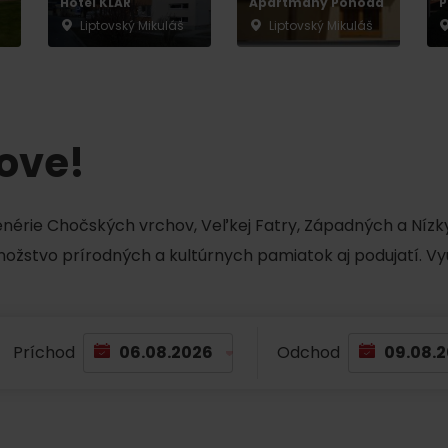
Hotel KLAR
Apartmány Pohoda
P
No data found for this source.
Liptovský Mikuláš
Liptovský Mikuláš
tove!
No data found for this source.
No data
cenérie Chočských vrchov, Veľkej Fatry, Západných a Nízky
množstvo prírodných a kultúrnych pamiatok aj podujatí. Vy
Príchod
Odchod
No data found for this source.