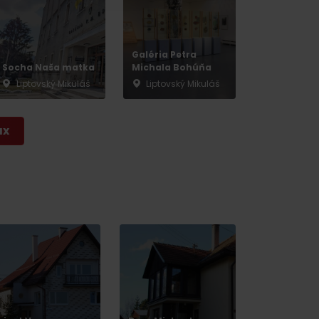
y
Galéria Petra
Socha Naša matka
Michala Bohúňa
Liptovský Mikuláš
Liptovský Mikuláš
ax