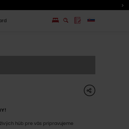
ard
EN
PL
ý
y s Liptov Region Card
Chute a život
Liptova
share
BY!
živých húb pre vás pripravujeme