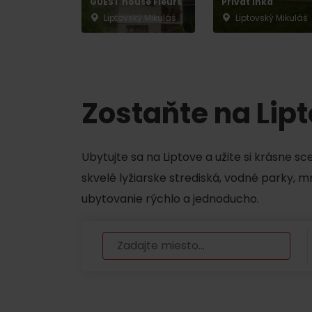
GUEST house Fleurs
Privát Inka
Liptovský Mikuláš
Liptovský Mikuláš
Nemáš auto a potrebuješ zviesť?
Mara Bus
Zostaňte na Lip
Ski&Aqua Bus
Autobusová
Ubytujte sa na Liptove a užite si krásne s
Vlaková
skvelé lyžiarske strediská, vodné parky, 
Letecká
ubytovanie rýchlo a jednoducho.
Taxi