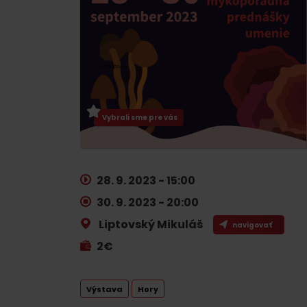
Plánovanie pre firmy
Naplánuj si dovolenku
VIAC O
V
Plánovač
Vybrali sme pre vás
Letné športy
Pobytové balíky
Rezervuj si izby
Turistika
Kempovanie
28. 9. 2023 - 15:00
Cyklistika
So zvieratkami
30. 9. 2023 - 20:00
Lezenie
So zľavami
Liptovský Mikuláš
navigovať
Vodné športy
2€
Nordic walking
Výstava
Hory