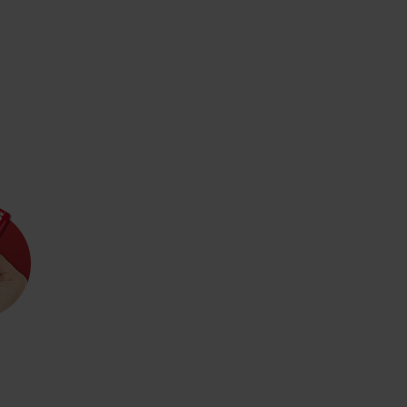
Kde sa nachádza
Voda, sneh a aktivit
poklad? Nájdi ho s
Liptov Region Card!
d for this source.
Voda, sneh a aktivit