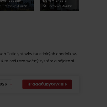
rivat Voyage
Dom Michaela
Liptovský Mikuláš
Liptovský Mikuláš
 found for this source.
ch Tatier, stovky turistických chodníkov,
užite náš rezervačný systém a nájdite si
Hľadať ubytovanie