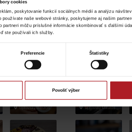
bory cookies
eklám, poskytovanie funkcií sociálnych médií a analýzu návšte
o používate naše webové stránky, poskytujeme aj našim partner
to partneri môžu príslušné informácie skombinovať s ďalšími údaj
ď ste používali ich služby.
Aktivity a relax 
Preferencie
Štatistiky
Lúčanský vodopád
Aquapark Tatralan
Slovenské
Povoliť výber
múzeum ochrany
Kde kúpiť
Spolupráca
prírody a
Moment Liptov
jaskyniarstva
Liptovský Mikuláš
Liptovský Mikuláš