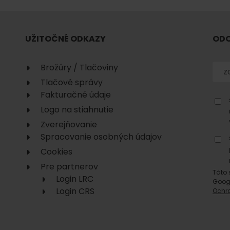
UŽITOČNÉ ODKAZY
ODO
Brožúry / Tlačoviny
Tlačové správy
Fakturačné údaje
Logo na stiahnutie
Zverejňovanie
Spracovanie osobných údajov
Cookies
Pre partnerov
Táto 
Login LRC
Goog
Login CRS
Ochr