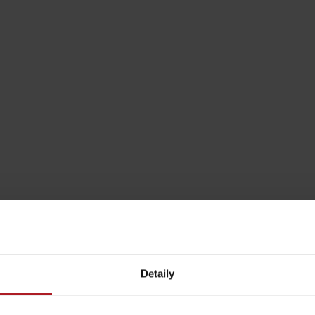
Pravidlá pobytu na
Poistenie záchrany
horách
zadarmo s Generali
Detaily
podľa ročného obdobia