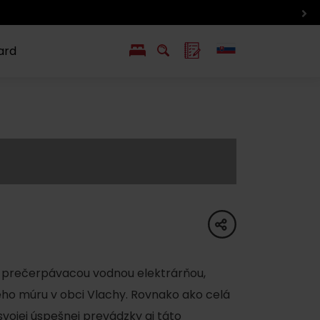
ard
EN
PL
ý
y s Liptov Region Card
Chute a život
Liptova
share
s prečerpávacou vodnou elektrárňou,
ého múru v obci Vlachy. Rovnako ako celá
svojej úspešnej prevádzky aj táto