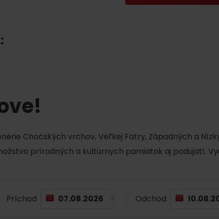
Liptovské tradície
Pramene a vodopád
:
tove!
cenérie Chočských vrchov, Veľkej Fatry, Západných a Nízky
TOVA
množstvo prírodných a kultúrnych pamiatok aj podujatí. Vy
Príchod
Odchod