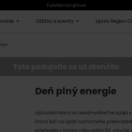
Turistika na Liptove
ovanie
Zážitky a eventy
Liptov Region C
rgie
Kúpele Lúčky
AUG
rmácie o regióne
Sprievodcovské služby na
Nepoznan
Zľav
Lúčanské kúpeľné leto
08.
ov
Liptove
Liptov
2026
Toto podujatie sa už skončilo
SEP
Region Liptov
20.
Cvyklo pohár 2026
Deň plný energie
Vodný park Tatralandia
AUG
Tropická noc v
15.
Liptovská Mara sa neodmysliteľne spája 
Tatralandii – letný
špeciál
ktorá leží na úpätí samotného priehradn
priehrada v tomto roku oslávi 50. výročie 