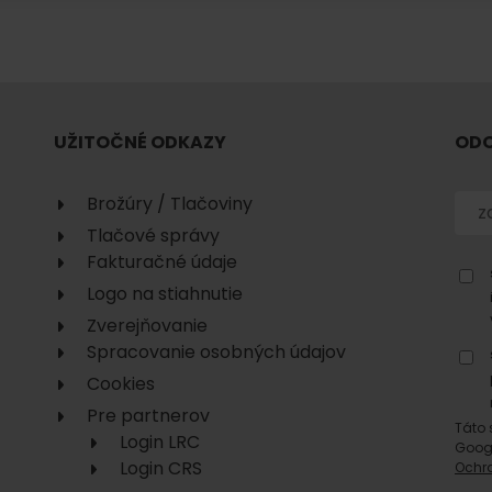
No data found for this source.
UŽITOČNÉ ODKAZY
ODO
Brožúry / Tlačoviny
Tlačové správy
No data found for this source.
No data
Fakturačné údaje
Logo na stiahnutie
Zverejňovanie
Spracovanie osobných údajov
Cookies
Pre partnerov
Táto 
Login LRC
No data found for this source.
Goog
Login CRS
Ochr