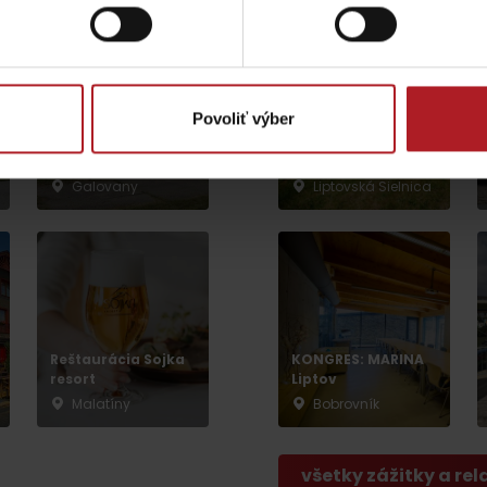
Povoliť výber
Archeoskanzen
Salaš Dechtáre
Havránok
Galovany
Liptovská Sielnica
Lúčanský vodopád
Aquapark Tatralan
Kde kúpiť
Spolupráca
Reštaurácia Sojka
KONGRES: MARINA
resort
Liptov
Malatíny
Bobrovník
všetky zážitky a rel