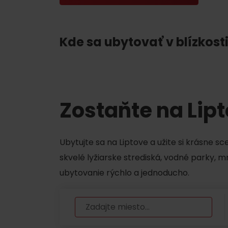
Chaty a útulne
Kde sa ubytovať v blízkosti
TOP ATRAKCIE
Potrebuješ požičať lyže alebo bicykel?
Požičovne
Zostaňte na Lip
Servisy
Ubytujte sa na Liptove a užite si krásne s
VIAC O NEPOZNANÝCH MIESTACH LIP
skvelé lyžiarske strediská, vodné parky, 
ubytovanie rýchlo a jednoducho.