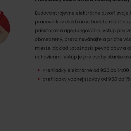
Budova strojovne elektrárne otvorí svoje 
pracovníkov elektrárne budete môcť nazr
priestorov a aj jej fungovania. Vstup pre 
obmedzený, preto neváhajte a príďte včas
mieste, doklad totožnosti, pevná obuv a 
nohavicami. Vstup je pre osoby staršie ak
Prehliadky elektrárne od 9:30 do 14:00
Kde sa nachádza
Voda, sneh a aktivit
prehliadky vodnej stavby od 9:30 do 15
poklad? Nájdi ho s
Liptov Region Card!
d for this source.
Voda, sneh a aktivit