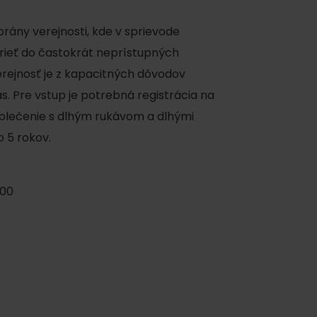
brány verejnosti, kde v sprievode
ieť do častokrát neprístupných
verejnosť je z kapacitných dôvodov
. Pre vstup je potrebná registrácia na
oblečenie s dlhým rukávom a dlhými
o 5 rokov.
y
:00
y