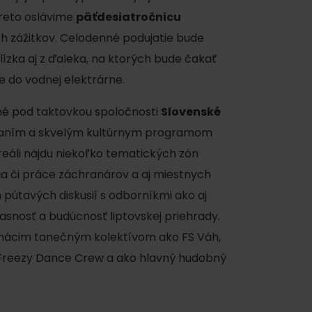
reto oslávime
päťdesiatročnicu
 zážitkov. Celodenné podujatie bude
ízka aj z ďaleka, na ktorých bude čakať
 do vodnej elektrárne.
né pod taktovkou spoločnosti
Slovenské
ávaním a skvelým kultúrnym programom
ku
areáli nájdu niekoľko tematických zón
a či práce záchranárov a aj miestnych
útavých diskusií s odborníkmi ako aj
pa
asnosť a budúcnosť liptovskej priehrady.
mácim tanečným kolektívom ako FS Váh,
ty
 Freezy Dance Crew a ako hlavný hudobný
ltúra