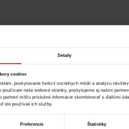
Detaily
bory cookies
eklám, poskytovanie funkcií sociálnych médií a analýzu návšte
o používate naše webové stránky, poskytujeme aj našim partner
Pravidlá pobytu na
Poistenie záchrany
to partneri môžu príslušné informácie skombinovať s ďalšími údaj
horách
zadarmo s Generali
ď ste používali ich služby.
podľa ročného obdobia
Aktivity a relax 
Preferencie
Štatistiky