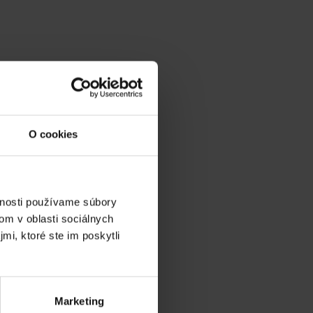
O cookies
vnosti používame súbory
om v oblasti sociálnych
mi, ktoré ste im poskytli
v gh blízkosti:
Marketing