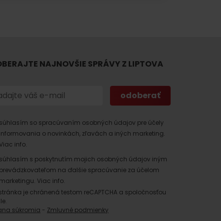
BERAJTE NAJNOVŠIE SPRÁVY Z LIPTOVA
 found for this source.
súhlasím so spracúvaním osobných údajov pre účely
informovania o novinkách, zľavách a iných marketing.
Viac info.
súhlasím s poskytnutím mojich osobných údajov iným
prevádzkovateľom na ďalšie spracúvanie za účelom
marketingu.
Viac info.
stránka je chránená testom reCAPTCHA a spoločnosťou
le.
ana súkromia
-
Zmluvné podmienky