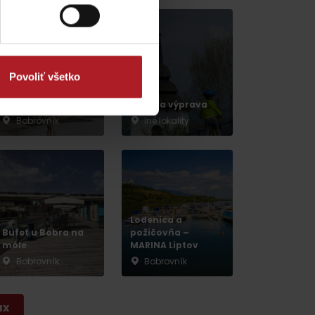
Povoliť všetko
Veža kostola
Panny Márie
Keltska výprava
Bobrovník
Iné lokality
dia
Lodenica a
Bufet u Bobra na
požičovňa –
móle
MARINA Liptov
Bobrovník
Bobrovník
ax