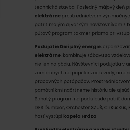
AUG
Demänovská Dolina
technická stavba. Posledný májový deň p
08.
Leto pod Chopkom
ZOZNAM INFOCENTIER
elektrárne
prostredníctvom výnimočných
patriť malým aj veľkým návštevníkom z bl
Program pre zamestnancov
pútavý program takmer priamo pri vstupe
 REGIÓNE
ŠETKY PODUJATIA
Konferenčné priestory
Podujatie Deň plný energie
, organizova
Zimné športy
Teambuildingy
elektrárne
, kombinuje zábavu so vzdel
Vyber si typ zážit
nie len na pódiu. Návštevníci podujatia v 
Lyžovanie
Všetky
zameraných na popularizáciu vedy, umeni
Skialpinizmus
Vodné parky
pracovných potápačov. Prostredníctvom p
Bežkovanie
Wellness a s
pamätníkmi načrtneme históriu ale aj súč
Bohatý program na pódiu bude patriť do
Vodné aktivi
Zimná turistika
DFS Ďumbier, Orchester SZUŠ, CirKusKus,
História a ku
hosť vystúpi
kapela Hrdza
.
Prehliadky elektrárne a vodnej stavby