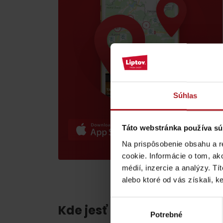
poklad? Nájdi ho s
Liptov Region Card!
VŠETKY ČLÁNKY
Súhlas
VŠETKY ČLÁNKY
Táto webstránka používa sú
Na prispôsobenie obsahu a r
cookie. Informácie o tom, ak
Počasie a kamery
médií, inzercie a analýzy. Tí
alebo ktoré od vás získali, ke
podľa veku detí
Výber
Kde jesť a piť v blízkosti:
Potrebné
súhlasu