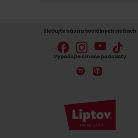
Nemáš auto a potrebuješ zviesť?
Sledujte nás na sociálnych sietiach
Mara Bus
Ski&Aqua Bus
Vypočujte si naše podcasty
Autobusová
Vlaková
Letecká
Taxi