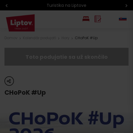
Turistika na Liptove
EN
Domov
Kalendár podujatí
Hory
CHoPoK #Up
PL
Toto podujatie sa už skončilo
share
CHoPoK #Up