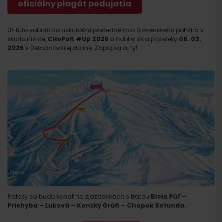
oficiálny plagát podujatia
Už túto sobotu sa uskutoční posledné kolo Slovenského pohára v
skialpinizme,
CHoPoK #Up 2026
a hobby skialp preteky
08. 03.
2026
v Demänovskej doline. Zapoj sa aj ty!
Preteky sa budú konať na zjazdovkách s traťou
Biela Púť –
Priehyba – Luková – Konský Grúň – Chopok Rotunda.