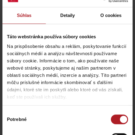
Fatrabeef
Reštaurácia Smrekovica
Ľubochňa
Ľubochňa
Súhlas
Detaily
O cookies
Táto webstránka používa súbory cookies
Na prispôsobenie obsahu a reklám, poskytovanie funkcií
sociálnych médií a analýzu návštevnosti používame
Stará koliba u Dobrého
súbory cookie. Informácie o tom, ako používate naše
Salaš Krajinka
pastiera
webové stránky, poskytujeme aj našim partnerom v
Ruzomberok
Ružomberok
oblasti sociálnych médií, inzercie a analýzy. Títo partneri
môžu príslušné informácie skombinovať s ďalšími
údajmi, ktoré ste im poskytli alebo ktoré od vás získali,
keď ste používali ich služby.
Výber
Potrebné
Koliba Richtárka
súhlasu
Jánošíkova koliba
Ružomberok -
Čutkovská dolina
Liptovská Osada