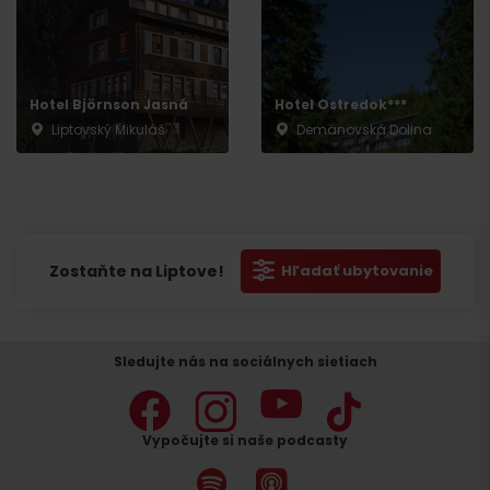
Hotel Björnson Jasná
Hotel Ostredok***
Liptovský Mikuláš
Demänovská Dolina
Zostaňte na Liptove!
Hľadať ubytovanie
Sledujte nás na sociálnych sietiach
Vypočujte si naše podcasty