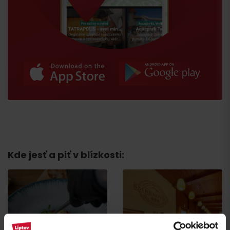
Príchod
Kde jesť a piť v blízkosti: