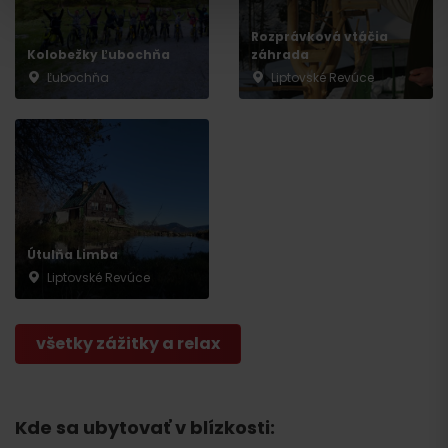
Rozprávková vtáčia
Kolobežky Ľubochňa
záhrada
Ľubochňa
Liptovské Revúce
Útulňa Limba
Odchod
Liptovské Revúce
všetky zážitky a relax
Kde sa ubytovať v blízkosti: