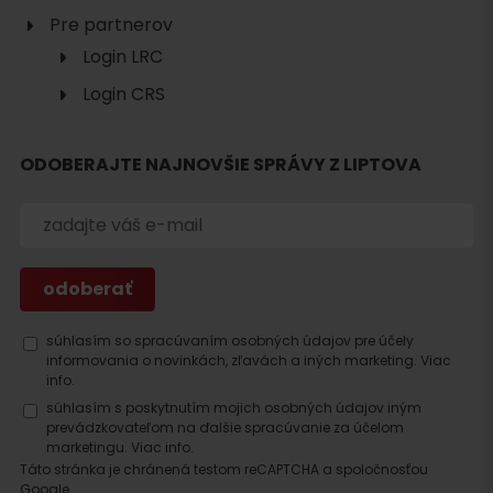
Pre partnerov
Login LRC
Hľadať
Login CRS
ubytovanie
ODOBERAJTE NAJNOVŠIE SPRÁVY Z LIPTOVA
súhlasím so spracúvaním osobných údajov pre účely
informovania o novinkách, zľavách a iných marketing.
Viac
info.
súhlasím s poskytnutím mojich osobných údajov iným
prevádzkovateľom na ďalšie spracúvanie za účelom
marketingu.
Viac info.
Táto stránka je chránená testom reCAPTCHA a spoločnosťou
Google.