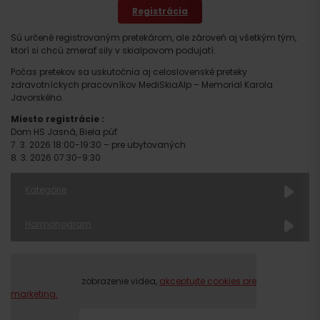
Registrácia
Sú určené registrovaným pretekárom, ale zároveň aj všetkým tým,
ktorí si chcú zmerať sily v skialpovom podujatí.
Počas pretekov sa uskutočnia aj celoslovenské preteky
zdravotníckych pracovníkov MediSkiaAlp – Memorial Karola
Javorského.
Miesto registrácie :
Dom HS Jasná, Biela púť
7. 3. 2026 18:00-19:30 – pre ubytovaných
8. 3. 2026 07:30-9:30
Kategórie
Harmonogram
Prosím, pre zobrazenie videa,
akceptujte cookies pre
marketing.