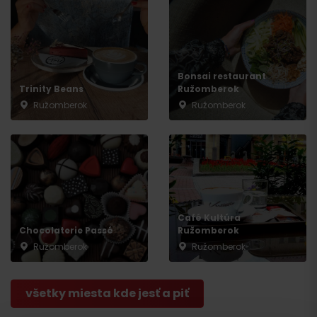
Bonsai restaurant
Trinity Beans
Ružomberok
Ružomberok
Ružomberok
Príchod
Café Kultúra
Chocolaterie Passé
Ružomberok
Ružomberok
Ružomberok
všetky miesta kde jesť a piť