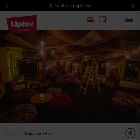
Atrakcie na Liptove podľa veku detí
EN
PL
share
Domov
Čajovňa Relax