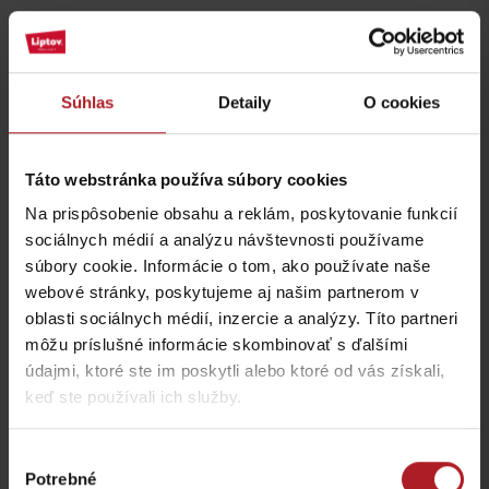
Aktivity a relax v blízkosti:
Súhlas
Detaily
O cookies
Táto webstránka používa súbory cookies
Obchod a požičovňa
Židovská synagóga v
Na prispôsobenie obsahu a reklám, poskytovanie funkcií
Šport mix
Ružomberku
sociálnych médií a analýzu návštevnosti používame
Ružomberok
Ružomberok
súbory cookie. Informácie o tom, ako používate naše
webové stránky, poskytujeme aj našim partnerom v
oblasti sociálnych médií, inzercie a analýzy. Títo partneri
môžu príslušné informácie skombinovať s ďalšími
údajmi, ktoré ste im poskytli alebo ktoré od vás získali,
keď ste používali ich služby.
Po stopách Andreja
Mauzóleum Andreja
Hlinku
Hlinku
Výber
Ružomberok
Ružomberok
Potrebné
súhlasu