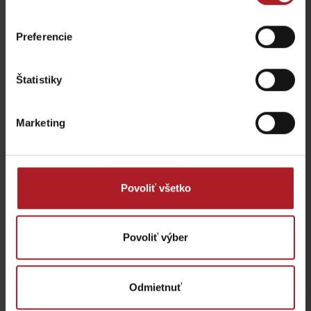
Preferencie
Štatistiky
Escape Room
KONGRES: Hotel
Ružomberok
Kultúra***
Marketing
Ružomberok
Ružomberok
Všetky zážitky a relax
Povoliť všetko
Kde sa ubytovať v blízkosti:
Povoliť výber
Odmietnuť