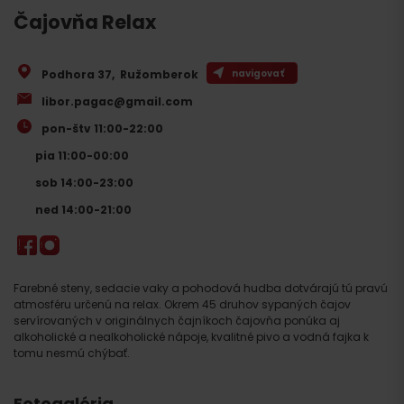
Čajovňa Relax
Podhora 37
,
Ružomberok
navigovať
libor.pagac@gmail.com
pon-štv 11:00-22:00
pia 11:00-00:00
sob 14:00-23:00
ned 14:00-21:00
Farebné steny, sedacie vaky a pohodová hudba dotvárajú tú pravú
atmosféru určenú na relax. Okrem 45 druhov sypaných čajov
servírovaných v originálnych čajníkoch čajovňa ponúka aj
alkoholické a nealkoholické nápoje, kvalitné pivo a vodná fajka k
tomu nesmú chýbať.
Fotogaléria