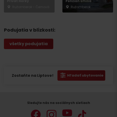
Privát Hôrky
Penzion Emília
Ružomberok - Černová
Ružomberok
Podujatia v blízkosti:
všetky podujatia
Zostaňte na Liptove!
Hľadať ubytovanie
Sledujte nás na sociálnych sietiach