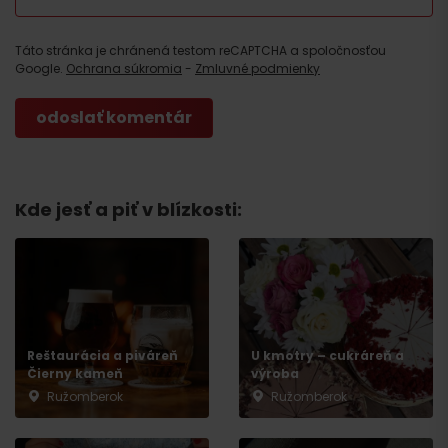
Táto stránka je chránená testom reCAPTCHA a spoločnosťou
Google.
Ochrana súkromia
-
Zmluvné podmienky
Kde jesť a piť v blízkosti:
Reštaurácia a piváreň
U kmotry – cukráreň a
Čierny kameň
výroba
Ružomberok
Ružomberok