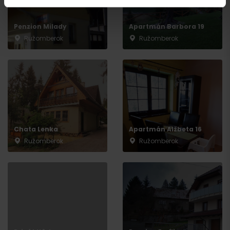
Penzion Milady
Apartmán Barbora 19
Ružomberok
Ružomberok
Odchod
Chata Lenka
Apartmán Alžbeta 16
Ružomberok
Ružomberok