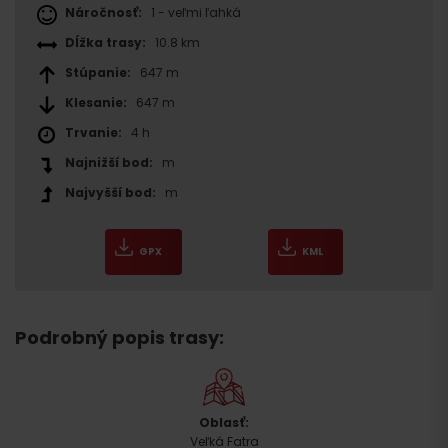
Náročnosť:
1 - veľmi ľahká
Dĺžka trasy:
10.8 km
Stúpanie:
647 m
Klesanie:
647 m
Trvanie:
4 h
Najnižší bod:
m
Najvyšší bod:
m
GPX
KML
Podrobný popis trasy:
Oblasť:
Veľká Fatra