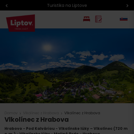
Turistika na Liptove
EN
PL
Domov
Vlkolínec z Hrabova
Vlkolínec z Hrabova
Vlkolínec z Hrabova
Hrabovo - Pod Kalváriou - Vlkolínske lúky – Vlkolínec (720 m
n.m.) - Vlkolínske lúky - Malinô Brdo - Hrabovo