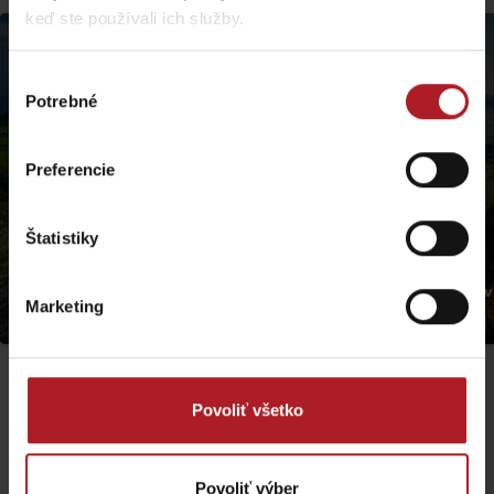
keď ste používali ich služby.
Výber
Potrebné
súhlasu
Preferencie
Štatistiky
Ďumbier a Chopok z Lúčok
Na Sidorovo z Hrabo
Marketing
Jasná
Ružomberok
Povoliť všetko
Povoliť výber