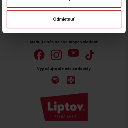
Zostaňte na Liptove!
Hľadať ubytovanie
Odmietnuť
Odchod
Sledujte nás na sociálnych sietiach
Vypočujte si naše podcasty