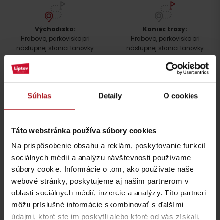
Príchod
Východisko:
Koniec trasy:
Hrabovo, parkovisko pri
Hrabovo, parkovisko pri
nástupnej stanici lanovky
nástupnej stanici lanovky
navigovať
navigovať
Podrobný popis trasy
Súhlas
Detaily
O cookies
Dostupnosť a parkovacie možnosti
Táto webstránka používa súbory cookies
Možnosti ubytovania a stravovania
Na prispôsobenie obsahu a reklám, poskytovanie funkcií
sociálnych médií a analýzu návštevnosti používame
(Náhľad mapy: hiking.sk)
súbory cookie. Informácie o tom, ako používate naše
bezplatnom
webové stránky, poskytujeme aj našim partnerom v
parkovisku
oblasti sociálnych médií, inzercie a analýzy. Títo partneri
Viac podobných trás:
Nájdi a rezervuj ubytovanie >>>
môžu príslušné informácie skombinovať s ďalšími
údajmi, ktoré ste im poskytli alebo ktoré od vás získali,