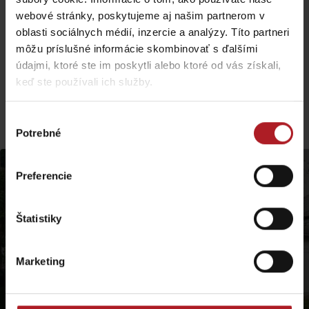
20. Kostol sv. Petra z Alkantary
webové stránky, poskytujeme aj našim partnerom v
21. Dcérocirkev Iľanovo
22. Kostol sv. Jána Apoštola a Evanjelistu
oblasti sociálnych médií, inzercie a analýzy. Títo partneri
23. Kaplnka sv. Jána Nepomuckého
môžu príslušné informácie skombinovať s ďalšími
24. Kaštieľ Vranovo
údajmi, ktoré ste im poskytli alebo ktoré od vás získali,
keď ste používali ich služby.
Viac podobných trás:
Výber
Potrebné
súhlasu
Preferencie
Štatistiky
Marketing