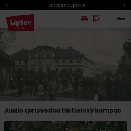
Turistika na Liptove
EN
PL
Audio sprievodca Historický kompas