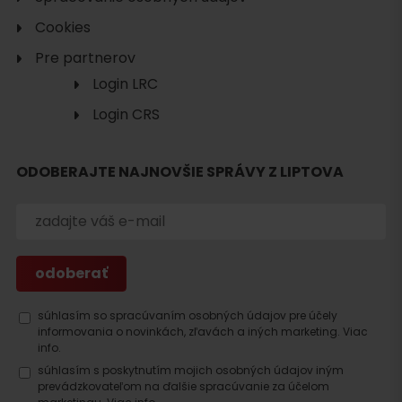
Cookies
Pre partnerov
Login LRC
Login CRS
ODOBERAJTE NAJNOVŠIE SPRÁVY Z LIPTOVA
súhlasím so spracúvaním osobných údajov pre účely
Hľadať
informovania o novinkách, zľavách a iných marketing.
Viac
ubytovanie
info.
súhlasím s poskytnutím mojich osobných údajov iným
prevádzkovateľom na ďalšie spracúvanie za účelom