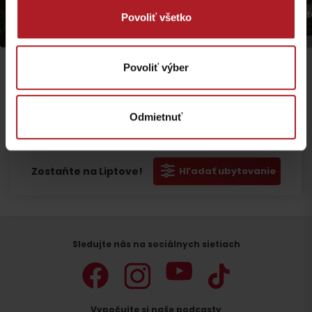
Audio sprievodca Pot
Povoliť všetko
Audio sprievodca Vlkolíncom
Liptovským Jánom
Povoliť výber
Odmietnuť
Odchod
Zostaňte na Liptove!
Hľadať ubytovanie
Sledujte nás na sociálnych sietiach
Vypočujte si naše podcasty