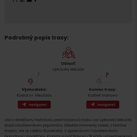
Podrobný popis trasy:
Oblasť:
Liptovský Mikuláš
Východisko:
Koniec trasy:
Kostol sv. Mikuláša
Kaštieľ Vranovo
navigovať
navigovať
Ide o atraktívnu historickú prechádzkovú trasu cez Liptovský Mikuláš,
ktorá návštevníkom pripomína dôležité momenty nielen z histórie
mesta, ale aj celého Slovenska. V spoznávaní návštevníkom
pomáhajú smartfóny, ktorými si načítavajú QR kódy umiestnené na