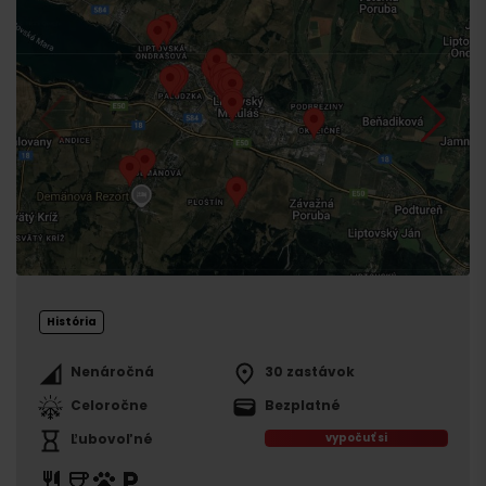
História
Nenáročná
30 zastávok
Celoročne
Bezplatné
Ľubovoľné
vypočuť si