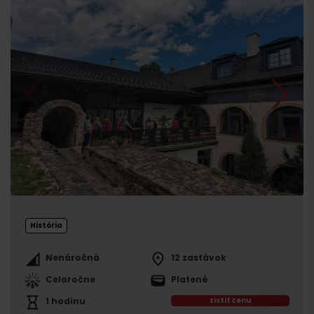
História
Nenáročná
12 zastávok
Celoročne
Platené
1 hodinu
zistiť cenu