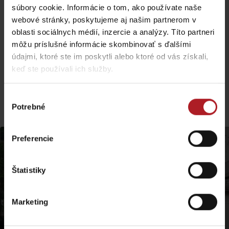
V mesiacoch Máj a September: Prehliadky sa konajú každú sobotu o
súbory cookie. Informácie o tom, ako používate naše
10:00, 12:00 a 14:00. Lístky si zakúpite na recepcii. Mimo pravidelných
webové stránky, poskytujeme aj našim partnerom v
vstupov je možné si objednať cez e-mail prehliadku pre skupiny 10 a
viac osôb minimálne deň vopred.
oblasti sociálnych médií, inzercie a analýzy. Títo partneri
môžu príslušné informácie skombinovať s ďalšími
Prehliadky v anglickom jazyku sa rezervujú vopred mimo riadnych
vyhlásených časov prehliadok.
údajmi, ktoré ste im poskytli alebo ktoré od vás získali,
keď ste používali ich služby.
Viac podobných trás:
Výber
Potrebné
súhlasu
Preferencie
Štatistiky
Marketing