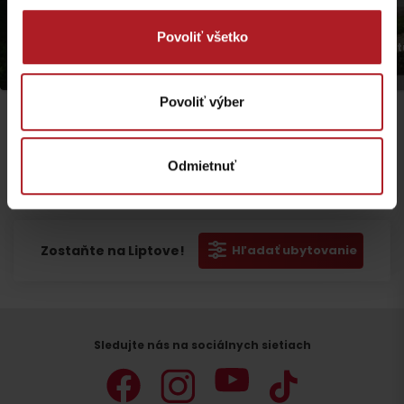
Povoliť všetko
Audio sprievodca Pot
Audio sprievodca Vlkolíncom
Liptovským Jánom
Povoliť výber
Odmietnuť
Odchod
Zostaňte na Liptove!
Hľadať ubytovanie
Sledujte nás na sociálnych sietiach