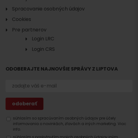
Spracovanie osobných údajov
Cookies
Pre partnerov
Login LRC
Login CRS
ODOBERAJTE NAJNOVŠIE SPRÁVY Z LIPTOVA
súhlasím so spracúvaním osobných údajov pre účely
Hľadať
informovania o novinkách, zľavách a iných marketing.
Viac
ubytovanie
info.
súhlasím s poskytnutím mojich osobných údajov iným