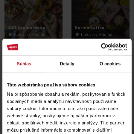
G&T Square bistro
Karma Coffee
Liptovský Mikuláš
Liptovský Mikuláš
Súhlas
Detaily
O cookies
Táto webstránka používa súbory cookies
Reštaurácia SODA CLUB
Yuza Restaurant
Na prispôsobenie obsahu a reklám, poskytovanie funkcií
Liptovský Mikuláš
Liptovský Mikuláš
sociálnych médií a analýzu návštevnosti používame
súbory cookie. Informácie o tom, ako používate naše
všetky miesta kde jesť a piť
webové stránky, poskytujeme aj našim partnerom v
oblasti sociálnych médií, inzercie a analýzy. Títo partneri
môžu príslušné informácie skombinovať s ďalšími