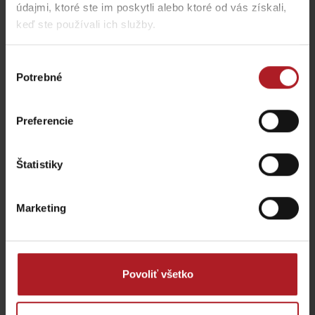
Aktivity a relax v gh blízkosti:
údajmi, ktoré ste im poskytli alebo ktoré od vás získali,
keď ste používali ich služby.
Výber
Potrebné
súhlasu
Preferencie
LET BALÓNOM
Rumanský art centre
Liptovský Mikuláš
Liptovský Mikuláš
Štatistiky
Marketing
KONGRES: Hotel
Squash
Európa***
Povoliť všetko
Liptovský Mikuláš
Liptovský Mikuláš