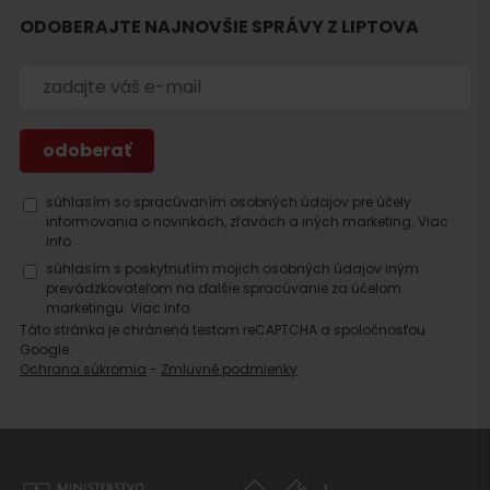
Hľadať
ODOBERAJTE NAJNOVŠIE SPRÁVY Z LIPTOVA
ubytovanie
súhlasím so spracúvaním osobných údajov pre účely
informovania o novinkách, zľavách a iných marketing.
Viac
info.
súhlasím s poskytnutím mojich osobných údajov iným
prevádzkovateľom na ďalšie spracúvanie za účelom
marketingu.
Viac info.
Táto stránka je chránená testom reCAPTCHA a spoločnosťou
Google.
Ochrana súkromia
-
Zmluvné podmienky