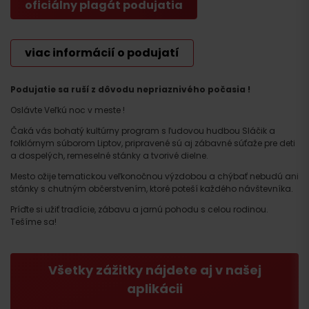
oficiálny plagát podujatia
viac informácií o podujatí
Podujatie sa ruší z dôvodu nepriaznivého počasia !
Oslávte Veľkú noc v meste !
Čaká vás bohatý kultúrny program s ľudovou hudbou Sláčik a
folklórnym súborom Liptov, pripravené sú aj zábavné súťaže pre deti
a dospelých, remeselné stánky a tvorivé dielne.
Mesto ožije tematickou veľkonočnou výzdobou a chýbať nebudú ani
stánky s chutným občerstvením, ktoré poteší každého návštevníka.
Príďte si užiť tradície, zábavu a jarnú pohodu s celou rodinou.
Tešíme sa!
Všetky zážitky nájdete aj v našej
aplikácii