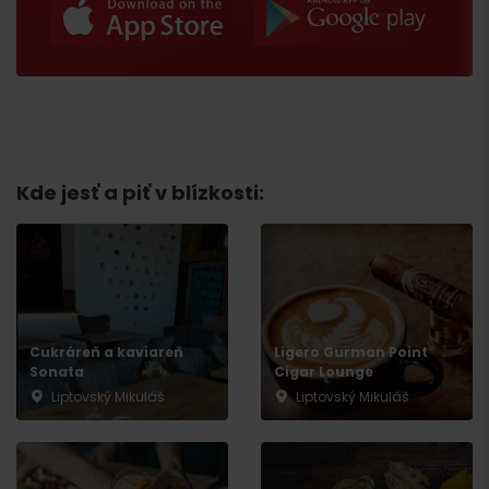
Kde jesť a piť v blízkosti:
Príchod
Cukráreň a kaviareň
Ligero Gurman Point
Sonata
Cigar Lounge
Liptovský Mikuláš
Liptovský Mikuláš