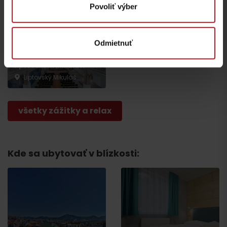
Povoliť výber
Odmietnuť
Židovská synagóga v
Liptovskom Mikuláši
Liptovský Mikuláš
všetky zážitky a relax
Kde sa ubytovať v blízkosti:
Odchod