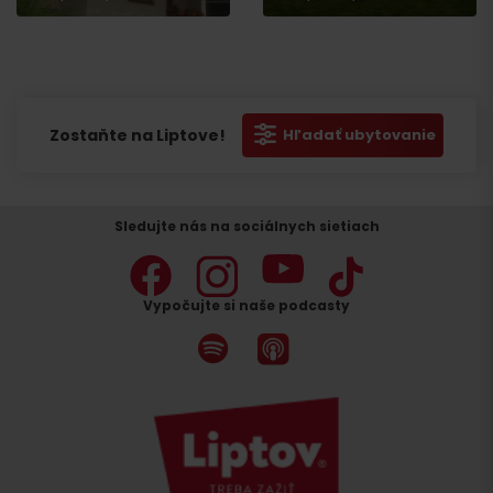
Zostaňte na Liptove!
Hľadať ubytovanie
Sledujte nás na sociálnych sietiach
Vypočujte si naše podcasty