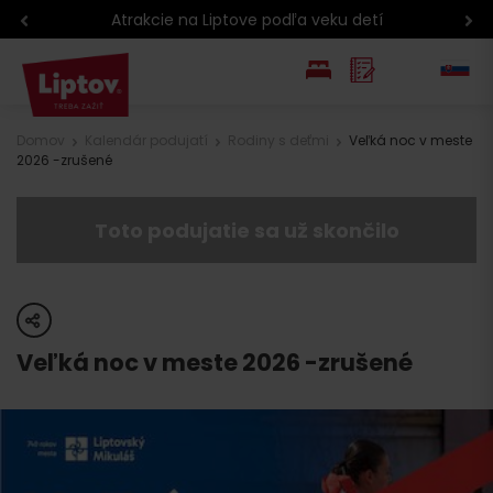
Atrakcie na Liptove podľa veku detí
EN
Domov
Kalendár podujatí
Rodiny s deťmi
Veľká noc v meste
2026 -zrušené
PL
Toto podujatie sa už skončilo
share
Veľká noc v meste 2026 -zrušené