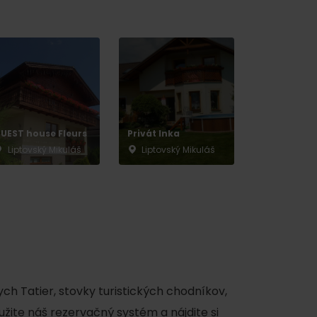
y
UEST house Fleurs
Privát Inka
Liptovský Mikuláš
Liptovský Mikuláš
ch Tatier, stovky turistických chodníkov,
užite náš rezervačný systém a nájdite si