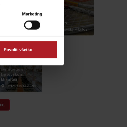
Marketing
Rumanský art
centre
Squash
Liptovský Mikuláš
Liptovský Mikuláš
Povoliť všetko
Židovská
synagóga v
dia
Liptovskom
Mikuláši
Liptovský Mikuláš
ax