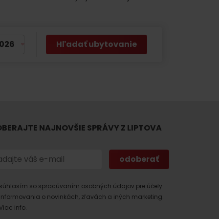
Hľadať ubytovanie
 found for this source.
BERAJTE NAJNOVŠIE SPRÁVY Z LIPTOVA
súhlasím so spracúvaním osobných údajov pre účely
informovania o novinkách, zľavách a iných marketing.
Viac info.