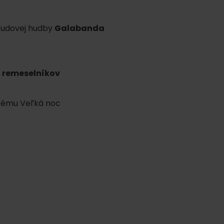
 ľudovej hudby
Galabanda
i remeselníkov
ku
 tému Veľká noc
pa
ty
ltúra