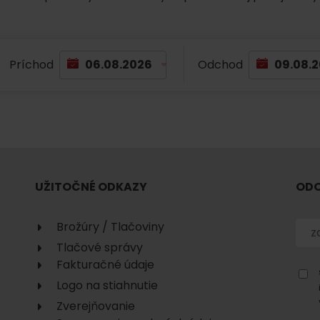
No data found for this source.
Príchod
Odchod
No data found for this source.
No data
UŽITOČNÉ ODKAZY
ODO
Brožúry / Tlačoviny
Tlačové správy
Fakturačné údaje
Logo na stiahnutie
No data found for this source.
Zverejňovanie