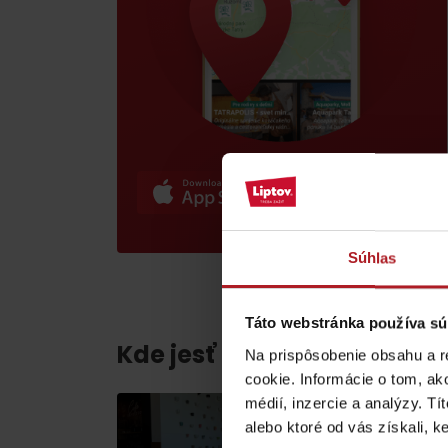
poklad? Nájdi ho s
Liptov Region Card!
VŠETKY ČLÁNKY
VŠETKY ČLÁNKY
Súhlas
Táto webstránka používa sú
Počasie a kamery
Kde jesť a piť v blízkosti:
Na prispôsobenie obsahu a r
cookie. Informácie o tom, ak
médií, inzercie a analýzy. Tí
podľa veku detí
alebo ktoré od vás získali, ke