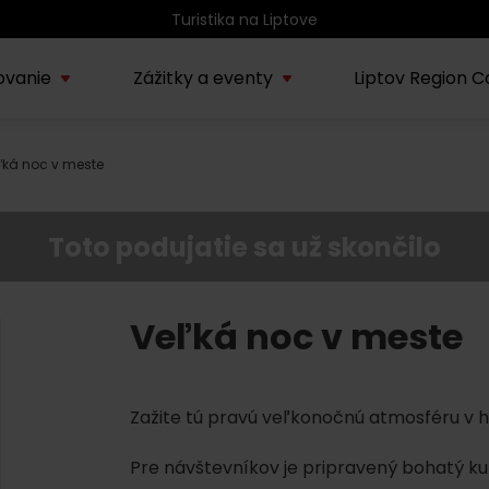
Atrakcie na Liptove podľa veku detí
ovanie
Zážitky a eventy
Liptov Region C
ľká noc v meste
Kúpele Lúčky
AUG
rmácie o regióne
Sprievodcovské služby na
Nepoznan
Zľav
Lúčanské kúpeľné leto
08.
ov
Liptove
Liptov
2026
Toto podujatie sa už skončilo
SEP
Region Liptov
20.
Cvyklo pohár 2026
Veľká noc v meste
Vodný park Tatralandia
AUG
Tropická noc v
15.
Zažite tú pravú veľkonočnú atmosféru v 
Tatralandii – letný
špeciál
Pre návštevníkov je pripravený bohatý ku