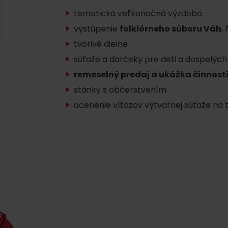
AUG
Demänovská Dolina
tematická veľkonočná výzdoba
08.
Leto pod Chopkom
ZOZNAM INFOCENTIER
vystúpenie
folklórneho súboru Váh
,
tvorivé dielne
Program pre zamestnancov
súťaže a darčeky pre deti a dospelých
 REGIÓNE
ŠETKY PODUJATIA
Konferenčné priestory
remeselný predaj a ukážka činnost
stánky s občerstvením
Zimné športy
Teambuildingy
Vyber si typ zážit
ocenenie víťazov výtvarnej súťaže na
Lyžovanie
Všetky
Skialpinizmus
Vodné parky
Bežkovanie
Wellness a s
Vodné aktivi
Zimná turistika
História a ku