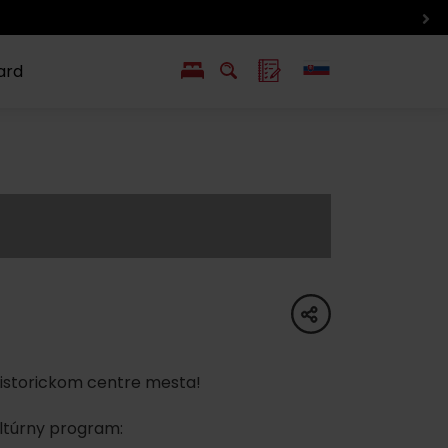
ard
EN
PL
ý
y s Liptov Region Card
Chute a život
Liptova
share
historickom centre mesta!
ltúrny program: