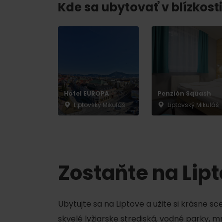
Chaty a útulne
Kde sa ubytovať v blízkosti
TOP ATRAKCIE
Potrebuješ požičať lyže alebo bicykel?
Požičovne
Hotel EUROPA
Penzión Squash
Liptovský Mikuláš
Liptovský Mikuláš
Servisy
VIAC O NEPOZNANÝCH MIESTACH LIP
Zostaňte na Lip
Ubytujte sa na Liptove a užite si krásne s
skvelé lyžiarske strediská, vodné parky, 