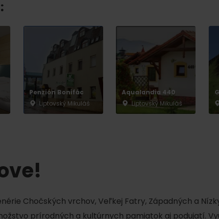
Liptovské tradície
Pramene a vodopád
:
Penzión Bonifác
Aqualandia 440
G
Liptovský Mikuláš
Liptovský Mikuláš
TOVA
tove!
cenérie Chočských vrchov, Veľkej Fatry, Západných a Nízky
množstvo prírodných a kultúrnych pamiatok aj podujatí. Vy