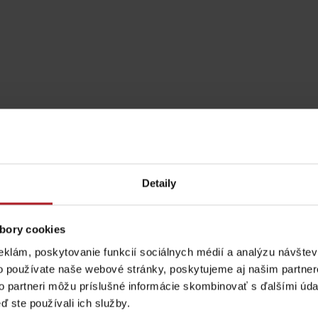
Detaily
bory cookies
Pravidlá pobytu na
Poistenie záchrany
Aktivity a relax 
eklám, poskytovanie funkcií sociálnych médií a analýzu návšte
horách
zadarmo s Generali
o používate naše webové stránky, poskytujeme aj našim partner
to partneri môžu príslušné informácie skombinovať s ďalšími údaj
podľa ročného obdobia
ď ste používali ich služby.