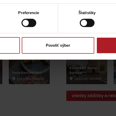
Preferencie
Štatistiky
G&T Square bistro
LET BALÓNOM
Liptovský Mikuláš
Liptovský Mikuláš
Povoliť výber
Lúčanský vodopád
Aquapark Tatralan
KONGRES: Hotel
Yuza Restaurant
Európa***
Liptovský Mikuláš
Liptovský Mikuláš
Kde kúpiť
Spolupráca
všetky zážitky a rel