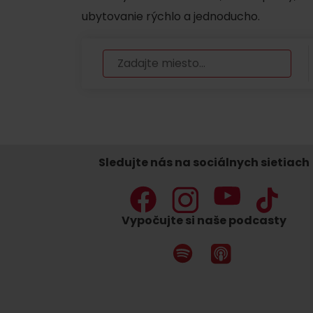
ubytovanie rýchlo a jednoducho.
Nemáš auto a potrebuješ zviesť?
Mara Bus
Ski&Aqua Bus
Autobusová
Sledujte nás na sociálnych sietiach
Vlaková
Letecká
Taxi
Vypočujte si naše podcasty