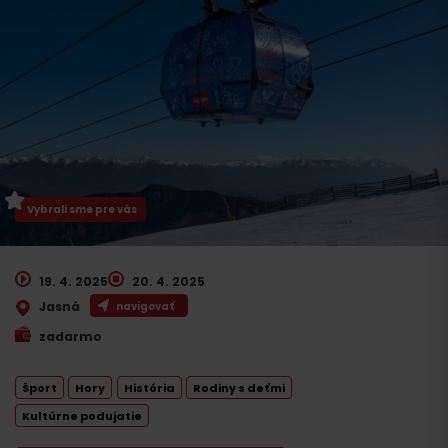
Vybrali sme pre vás
19. 4. 2025
20. 4. 2025
Jasná
navigovať
zadarmo
Šport
Hory
História
Rodiny s deťmi
Kultúrne podujatie