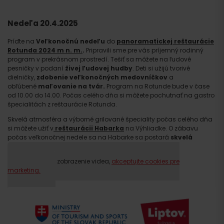
Nedeľa 20.4.2025
Príďte na
Veľkonočnú nedeľu
do
panoramatickej reštaurácie
Rotunda 2024 m n. m.
.
Pripravili sme pre vás príjemný rodinný
program v prekrásnom prostredí. Tešiť sa môžete na ľudové
pesničky v podaní
živej ľudovej hudby
. Deti si užijú tvorivé
dielničky,
zdobenie veľkonočných medovníčkov
a
obľúbené
maľovanie na tvár.
Program na Rotunde bude v čase
od 10.00 do 14.00. Počas celého dňa si môžete pochutnať na gastro
špecialitách z reštaurácie Rotunda.
Skvelá atmosféra a výborné grilované špeciality počas celého dňa
si môžete užiť v
reštaurácii Habarka
na Výhliadke. O zábavu
počas veľkonočnej nedele sa na Habarke sa postará
skvelá
ľudová hudba.
Prosím, pre zobrazenie videa,
akceptujte cookies pre
marketing.