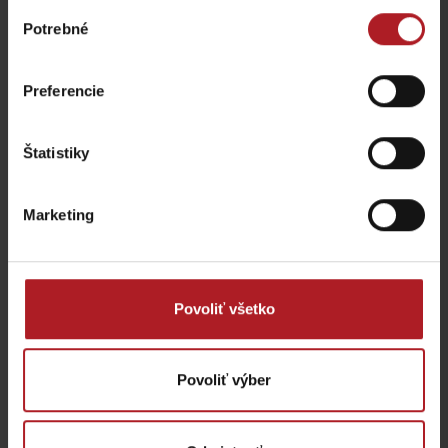
Výber
Potrebné
súhlasu
Reštaurácia Rotunda na
Chopku
Reštaurácia Hotel Jasná
Preferencie
Jasná
Demänovská Dolina
Štatistiky
Marketing
Reštaurácia Happy End
Reštaurácia Habarka
Jasná
Liptovský Mikuláš
Demänovská Dolina
Povoliť všetko
Povoliť výber