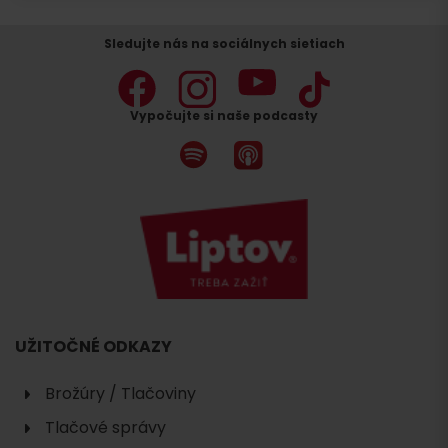
Sledujte nás na sociálnych sietiach
Vypočujte si naše podcasty
UŽITOČNÉ ODKAZY
Brožúry / Tlačoviny
Tlačové správy