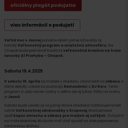
oficiálny plagát podujatia
viac informácií o podujatí
Veľká noc v Jasnej
ponúkne okrem jarnej lyžovačky aj
bohatý
Veľkonočný program a sviatočnú atmosféru.
Na
Chopok bude premávať tradičná
veľkonočná kraslica na trase
lanovky A1 Priehyba – Chopok.
Sobota 19.4.2025
V sobotu 19. apríla
sa môžete v stredisku Jasná tešiť na
zábavu
a
rôzne aktivity, o ktoré sa postarajú
Remeselníci
a
DJ Kero
. Tento
program si užijú nie len rodiny s deťmi ale aj lyžiari. Párty na svahu
je
Jasná
.
Sobota
bude veselá aj na južnej strane strediska! Odštarujeme tretí
ročník
Veľkonočnej sánkovačky v Krupovej
, ktorá prinesie
opäť
kopec smiechu a zábavy pre malých aj veľkých
. Zúčastniť
sa môže ktokoľvek, kto bude mať chuť spustiť sa dole pripravenou
sánkarskou dráhou.