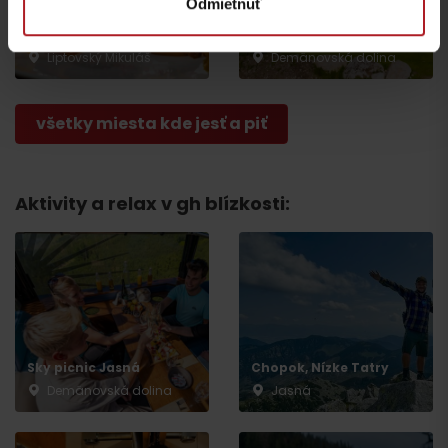
Odmietnuť
Reštaurácia Strachan
Reštaurácia POŠTA
Family
Liptovský Mikuláš
Demänovská dolina
všetky miesta kde jesť a piť
Aktivity a relax v gh blízkosti:
Odchod
Sky picnic Jasná
Chopok, Nízke Tatry
Demänovská dolina
Jasná