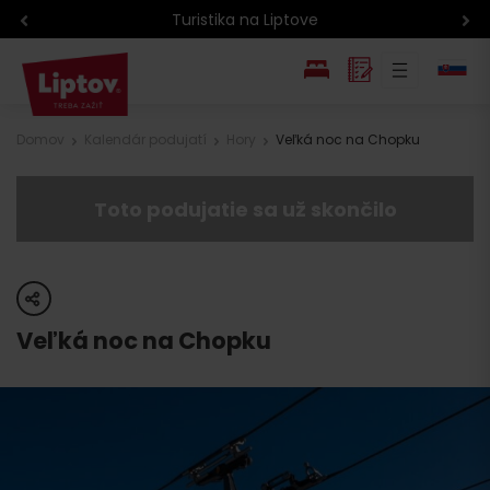
Turistika na Liptove
EN
Domov
Kalendár podujatí
Hory
Veľká noc na Chopku
PL
Toto podujatie sa už skončilo
share
Veľká noc na Chopku