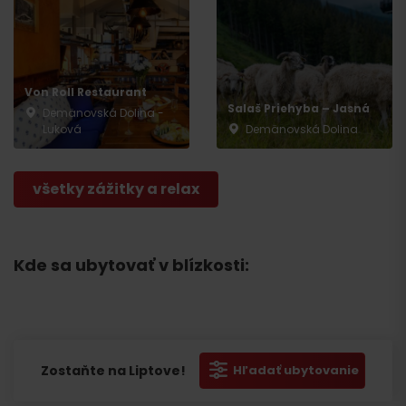
Von Roll Restaurant
Salaš Priehyba – Jasná
Demänovská Dolina -
Luková
Demänovská Dolina
všetky zážitky a relax
Kde sa ubytovať v blízkosti:
Zostaňte na Liptove!
Hľadať ubytovanie