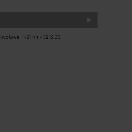
Švošove +421 44 439 12 30
ku
y
pa
ity
ultúra