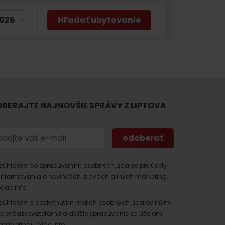
Hľadať ubytovanie
BERAJTE NAJNOVŠIE SPRÁVY Z LIPTOVA
 found for this source.
súhlasím so spracúvaním osobných údajov pre účely
informovania o novinkách, zľavách a iných marketing.
Viac info.
súhlasím s poskytnutím mojich osobných údajov iným
prevádzkovateľom na ďalšie spracúvanie za účelom
marketingu.
Viac info.