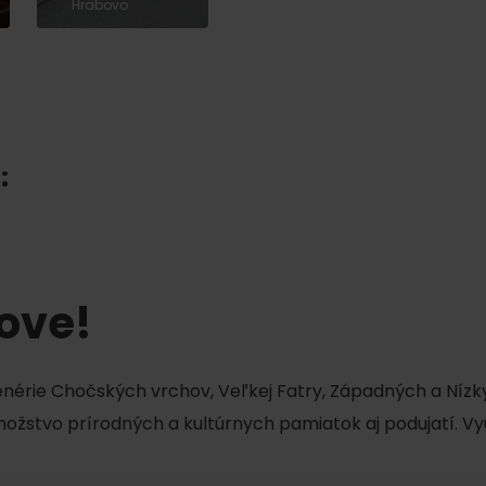
Liptovské tradície
Pramene a vodopád
Hrabovo
:
tove!
TOVA
cenérie Chočských vrchov, Veľkej Fatry, Západných a Nízky
množstvo prírodných a kultúrnych pamiatok aj podujatí. Vy