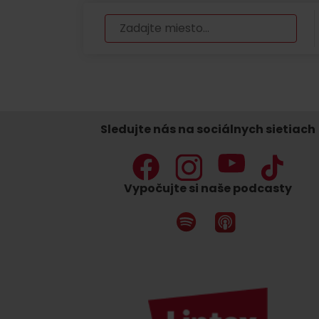
Nemáš auto a potrebuješ zviesť?
Mara Bus
Ski&Aqua Bus
Sledujte nás na sociálnych sietiach
Autobusová
Vlaková
Vypočujte si naše podcasty
Letecká
Taxi