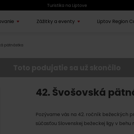
Turistika na Liptove
ovanie
Zážitky a eventy
Liptov Region C
ká pätnástka
Kúpele Lúčky
AUG
rmácie o regióne
Sprievodcovské služby na
Nepoznan
Zľav
Lúčanské kúpeľné leto
08.
ov
Liptove
Liptov
2026
Toto podujatie sa už skončilo
SEP
Region Liptov
20.
Cvyklo pohár 2026
42. Švošovská pätn
Vodný park Tatralandia
AUG
Tropická noc v
15.
Pozývame vás na 42. ročník bežeckých pr
Tatralandii – letný
špeciál
súčasťou Slovenskej bežeckej ligy v behu n