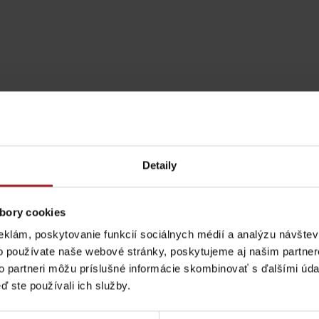
Detaily
bory cookies
eklám, poskytovanie funkcií sociálnych médií a analýzu návšte
Pravidlá pobytu na
Poistenie záchrany
o používate naše webové stránky, poskytujeme aj našim partner
horách
zadarmo s Generali
to partneri môžu príslušné informácie skombinovať s ďalšími údaj
ď ste používali ich služby.
podľa ročného obdobia