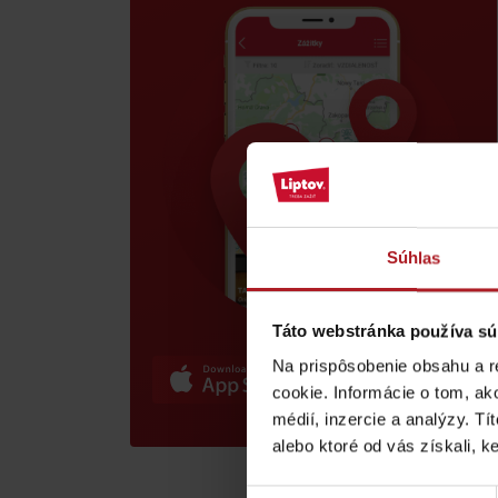
poklad? Nájdi ho s
Liptov Region Card!
VŠETKY ČLÁNKY
Súhlas
VŠETKY ČLÁNKY
Táto webstránka používa sú
Na prispôsobenie obsahu a r
Počasie a kamery
cookie. Informácie o tom, ak
médií, inzercie a analýzy. Tí
alebo ktoré od vás získali, ke
podľa veku detí
Výber