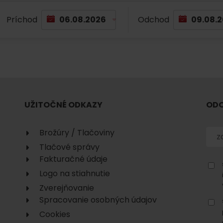
No data found for this source.
Príchod
Odchod
UŽITOČNÉ ODKAZY
ODO
No data found for this source.
No data
Brožúry / Tlačoviny
Tlačové správy
Fakturačné údaje
Logo na stiahnutie
Zverejňovanie
Spracovanie osobných údajov
No data found for this source.
Cookies