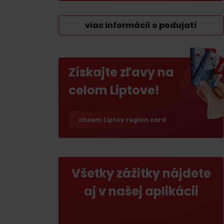
Ak ti škvŕka v bruchu
viac informácií o podujatí
Reštaurácie
Kaviarne
Pivovary a vinárne
Získajte zľavy na
Salaše a koliby
celom Liptove!
chcem Liptov region card
Zimu a leto na Liptove
spoja športy
No data found for this source.
No data foun
Všetky zážitky nájdete
aj v našej aplikácii
Kde sa nachádza