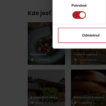
ZOZNAM ATRAKCII PRE DETI
Potrebné
súhlasu
Kde jesť a piť v blízkosti:
Odmietnuť
KAMERY
Fatrabeef
Salaš Krajinka
Múzeum liptovskej
Ľubochňa
Ruzomberok
dediny v Pribyline
O značke Produkt Liptova
ZOZNAM PRODUKTOV LIPTOVA
Koliba Richtárka
Ristorante Camino
Ružomberok -
Čutkovká 1,