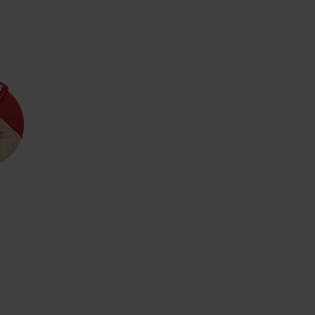
Kde sa nachádza
Voda, sneh a aktivit
poklad? Nájdi ho s
Liptov Region Card!
d for this source.
Voda, sneh a aktivit