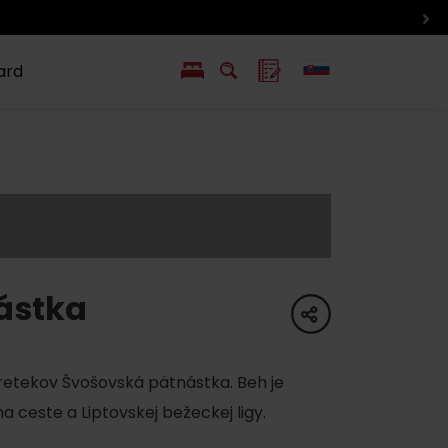
ard
EN
PL
ý
y s Liptov Region Card
Chute a život
Liptova
ástka
share
etekov Švošovská pätnástka. Beh je
a ceste a Liptovskej bežeckej ligy.