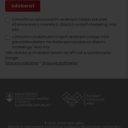
súhlasím so spracúvaním osobných údajov pre účely
informovania o novinkách, zľavách a iných marketing.
Viac
info.
súhlasím s poskytnutím mojich osobných údajov iným
prevádzkovateľom na ďalšie spracúvanie za účelom
marketingu.
Viac info.
Táto stránka je chránená testom reCAPTCHA a spoločnosťou
Google.
Ochrana súkromia
-
Zmluvné podmienky
© 2016-2026 Visit Liptov
Aktivita je realizovaná s finančnou podporou Ministerstva cestovného