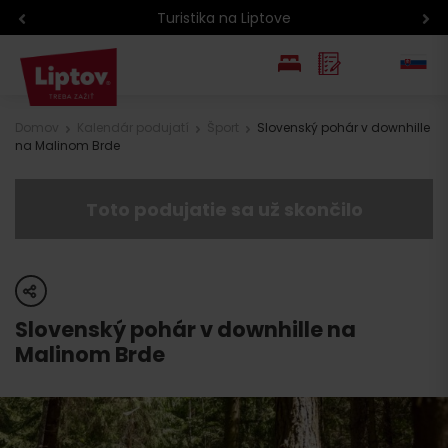
Turistika na Liptove
EN
Domov
Kalendár podujatí
Šport
Slovenský pohár v downhille
na Malinom Brde
PL
Toto podujatie sa už skončilo
share
Slovenský pohár v downhille na
Malinom Brde