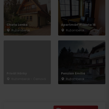
Chata Lenka
Apartmán Alžbeta 16
Ružomberok
Ružomberok
Privát Hôrky
Penzion Emília
Ružomberok - Černová
Ružomberok