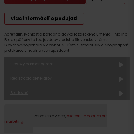
viac informácií o podujatí
Adrenalín, rýchlosť a poriadna dávka jazdeckého umenia – Malinô
Brdo opäť privíta top jazdcov z celého Slovenska v rámci
Slovenského pohára v downhille. Príďte si zmerať sily alebo podporiť
pretekárov v napínavých zjazdoch!
Časový harmonogram
Registrácia pretekárov
Štartovné
Prosím, pre zobrazenie videa,
akceptujte cookies pre
marketing.