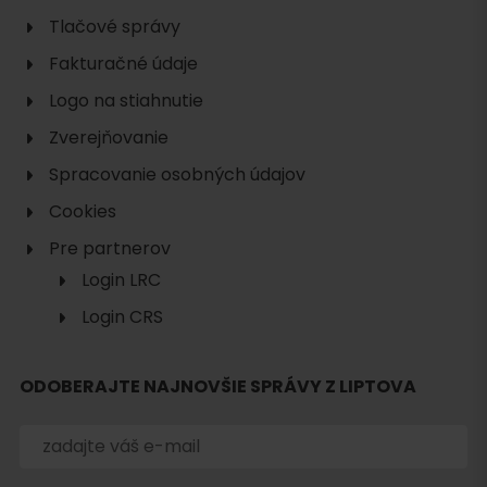
Tlačové správy
Fakturačné údaje
Logo na stiahnutie
Zverejňovanie
Spracovanie osobných údajov
Cookies
Pre partnerov
Login LRC
Login CRS
ODOBERAJTE NAJNOVŠIE SPRÁVY Z LIPTOVA
Hľadať
ubytovanie