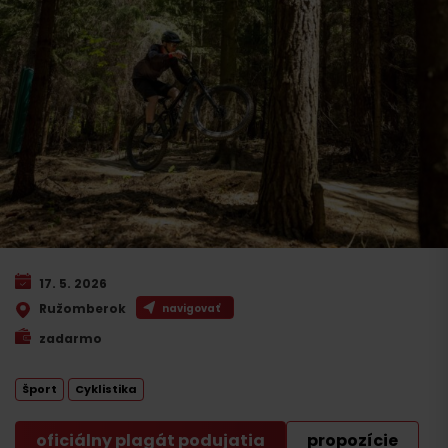
17. 5. 2026
Ružomberok
navigovať
zadarmo
Šport
Cyklistika
oficiálny plagát podujatia
propozície