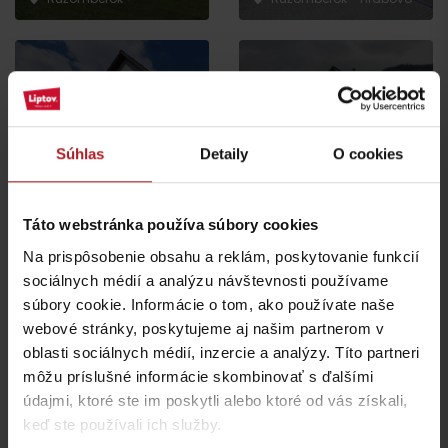
Súhlas
Detaily
O cookies
Reštaurácia Vlkolínec
U Ježibabky
Ružomberok
Ružomberok
Táto webstránka používa súbory cookies
Na prispôsobenie obsahu a reklám, poskytovanie funkcií
sociálnych médií a analýzu návštevnosti používame
súbory cookie. Informácie o tom, ako používate naše
webové stránky, poskytujeme aj našim partnerom v
oblasti sociálnych médií, inzercie a analýzy. Títo partneri
Zmrzlinová kaviareň
Takáto
Grill & Bar Motajka
môžu príslušné informácie skombinovať s ďalšími
Ružomberok
Ružomberok
údajmi, ktoré ste im poskytli alebo ktoré od vás získali,
keď ste používali ich služby.