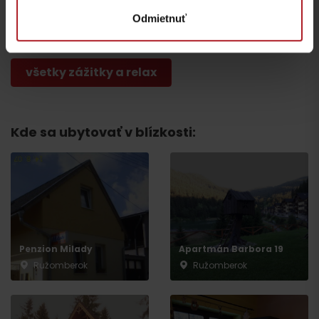
Čutkovo
Vyhliadka Sidorovo
Odmietnuť
Ružomberok
Sidorovo
všetky zážitky a relax
Kde sa ubytovať v blízkosti:
Odchod
Penzion Milady
Apartmán Barbora 19
Ružomberok
Ružomberok