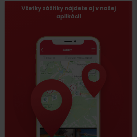
Všetky zážitky nájdete aj v našej
aplikácii