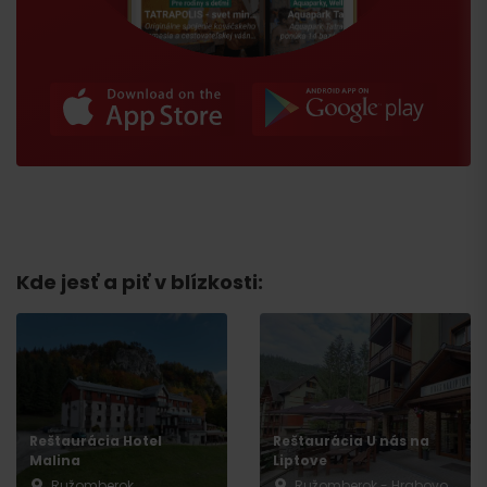
Príchod
Kde jesť a piť v blízkosti:
Reštaurácia Hotel
Reštaurácia U nás na
Malina
Liptove
Ružomberok
Ružomberok - Hrabovo