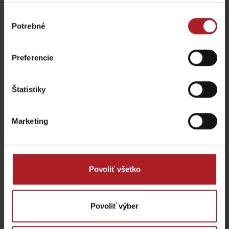
všetky miesta kde jesť a piť
Výber
Potrebné
súhlasu
Aktivity a relax v gh blízkosti:
Preferencie
Štatistiky
Malinô Brdo, Hotel
Marketing
Malina – ebike nabíjacia
Jelení vodopád
stanica
Ružomberok
Ružomberok
Povoliť všetko
Povoliť výber
Chyť a pusť – Rybáreň