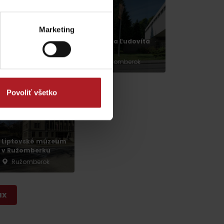
Marketing
Wellness Penzión
Galéria Ľudovíta
Blesk
Fullu
Ružomberok
Ružomberok
Povoliť všetko
dia
Liptovské múzeum
v Ružomberku
Ružomberok
ax