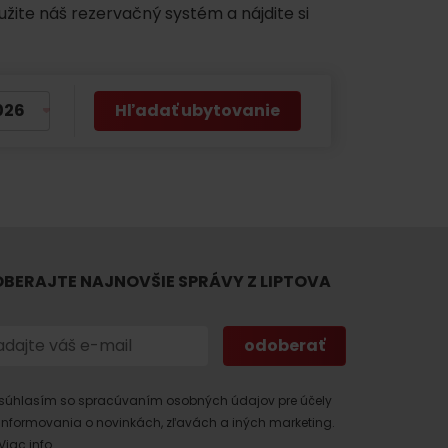
užite náš rezervačný systém a nájdite si
Hľadať ubytovanie
 found for this source.
BERAJTE NAJNOVŠIE SPRÁVY Z LIPTOVA
súhlasím so spracúvaním osobných údajov pre účely
informovania o novinkách, zľavách a iných marketing.
Viac info.