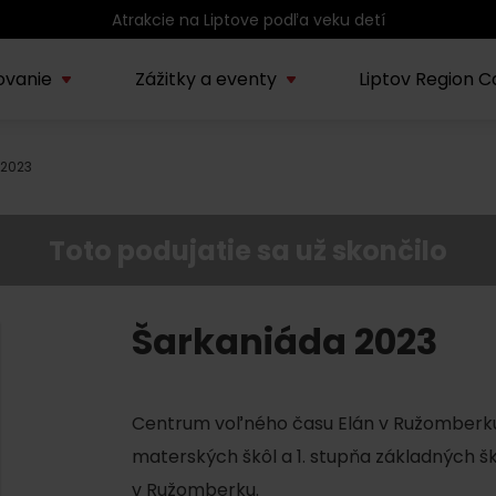
Atrakcie na Liptove podľa veku detí
ovanie
Zážitky a eventy
Liptov Region C
 2023
Kúpele Lúčky
AUG
rmácie o regióne
Sprievodcovské služby na
Nepoznan
Zľav
Lúčanské kúpeľné leto
08.
ov
Liptove
Liptov
2026
Toto podujatie sa už skončilo
SEP
Region Liptov
20.
Cvyklo pohár 2026
Šarkaniáda 2023
Vodný park Tatralandia
AUG
Tropická noc v
15.
Centrum voľného času Elán v Ružomberku a
Tatralandii – letný
špeciál
materských škôl a 1. stupňa základných škô
v Ružomberku.