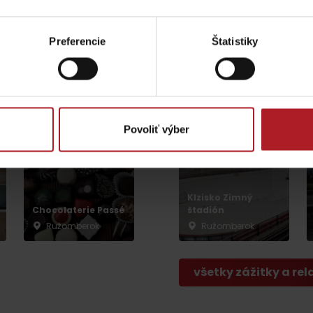
Preferencie
Štatistiky
Ružomberská
Cafe Bar Central
Kalvária
Ružomberok
Ružomberok
Povoliť výber
Lúčanský vodopád
Aquapark Tatralan
Klzisko Zimný
Chocolaterie Passé
štadión
Kde kúpiť
Spolupráca
Ružomberok
Ružomberok
všetky zážitky a rel