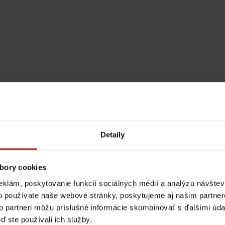
Detaily
bory cookies
Pravidlá pobytu na
Poistenie záchrany
horách
zadarmo s Generali
eklám, poskytovanie funkcií sociálnych médií a analýzu návšte
Aktivity a relax 
o používate naše webové stránky, poskytujeme aj našim partner
podľa ročného obdobia
to partneri môžu príslušné informácie skombinovať s ďalšími údaj
ď ste používali ich služby.