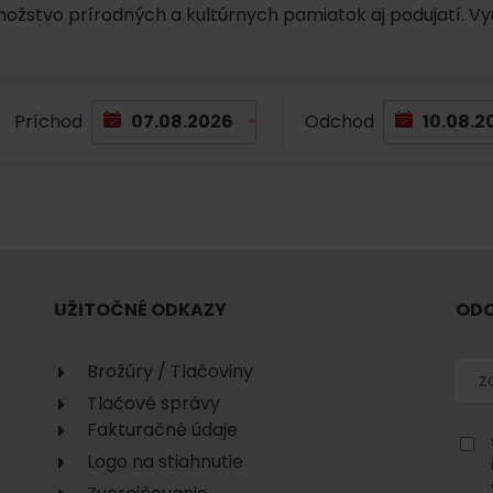
No data found for this source.
množstvo prírodných a kultúrnych pamiatok aj podujatí. Vy
Príchod
Odchod
No data found for this source.
No data
UŽITOČNÉ ODKAZY
ODO
Brožúry / Tlačoviny
Tlačové správy
Fakturačné údaje
No data found for this source.
Logo na stiahnutie