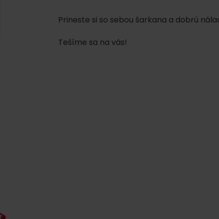
AUG
Demänovská Dolina
08.
Leto pod Chopkom
Prineste si so sebou šarkana a dobrú nála
ZOZNAM INFOCENTIER
Tešíme sa na vás!
Program pre zamestnancov
 REGIÓNE
ŠETKY PODUJATIA
Konferenčné priestory
Zimné športy
Teambuildingy
Vyber si typ zážit
Lyžovanie
Všetky
Skialpinizmus
Vodné parky
Bežkovanie
Wellness a s
Vodné aktivi
Zimná turistika
História a ku