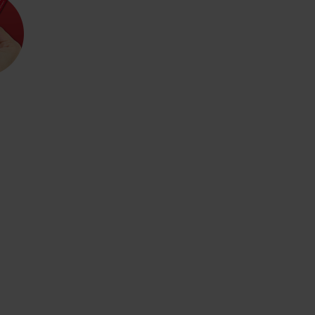
Kde sa nachádza
Voda, sneh a aktivit
poklad? Nájdi ho s
Liptov Region Card!
d for this source.
Voda, sneh a aktivit