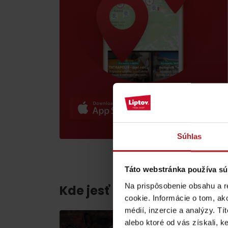
poklad? Nájdi ho s
Liptov Region Card!
VŠETKY ČLÁNKY
VŠETKY ČLÁNKY
Súhlas
Táto webstránka používa sú
Počasie a kamery
Na prispôsobenie obsahu a r
Kde jesť a piť v blízkosti:
cookie. Informácie o tom, ak
podľa veku detí
médií, inzercie a analýzy. Tí
alebo ktoré od vás získali, ke