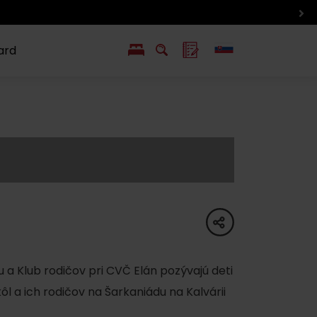
ard
EN
PL
ý
y s Liptov Region Card
Chute a život
Liptova
share
 Klub rodičov pri CVČ Elán pozývajú deti
l a ich rodičov na Šarkaniádu na Kalvárii