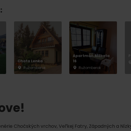
Liptovské tradície
Pramene a vodopád
:
a
Apartmán Alžbeta
P
Chata Lenka
16
Ružomberok
Ružomberok
TOVA
tove!
cenérie Chočských vrchov, Veľkej Fatry, Západných a Nízky