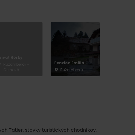
y
rivát Hôrky
Penzion Emília
Ružomberok -
Černová
Ružomberok
ch Tatier, stovky turistických chodníkov,