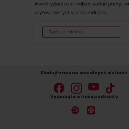
skvelé lyžiarske strediská, vodné parky, 
ubytovanie rýchlo a jednoducho.
Nemáš auto a potrebuješ zviesť?
Mara Bus
Ski&Aqua Bus
Autobusová
Vlaková
Sledujte nás na sociálnych sietiach
Letecká
Taxi
Vypočujte si naše podcasty