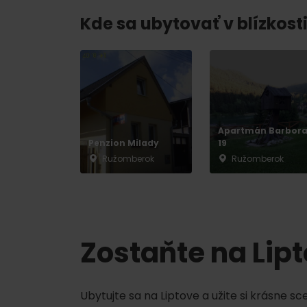
Chaty a útulne
Kde sa ubytovať v blízkosti
TOP ATRAKCIE
Potrebuješ požičať lyže alebo bicykel?
Požičovne
Apartmán Barbor
Penzion Milady
19
Servisy
Ružomberok
Ružomberok
VIAC O NEPOZNANÝCH MIESTACH LIP
Zostaňte na Lip
Ubytujte sa na Liptove a užite si krásne s