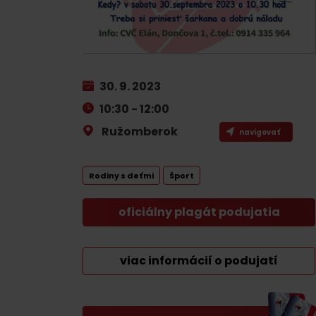
Plánovanie pre firmy
Naplánuj si dovolenku
30. 9. 2023
VIAC O
V
Plánovač
10:30 - 12:00
Letné športy
Pobytové balíky
Ružomberok
navigovať
Rezervuj si izby
Turistika
Rodiny s deťmi
Šport
Kempovanie
Cyklistika
So zvieratkami
oficiálny plagát podujatia
Lezenie
So zľavami
Vodné športy
viac informácií o podujatí
Nordic walking