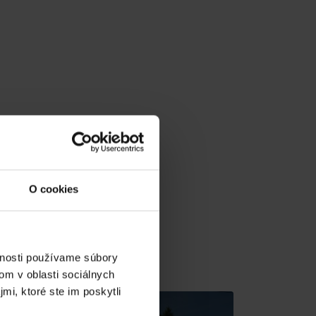
O cookies
vnosti používame súbory
v gh blízkosti:
om v oblasti sociálnych
mi, ktoré ste im poskytli