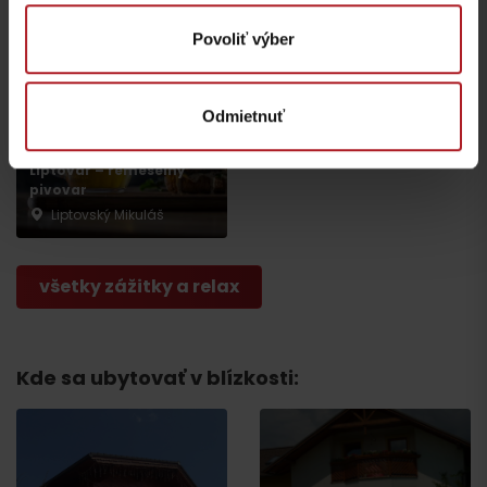
Povoliť výber
Odmietnuť
Liptovar – remeselný
pivovar
Liptovský Mikuláš
všetky zážitky a relax
Kde sa ubytovať v blízkosti:
Odchod