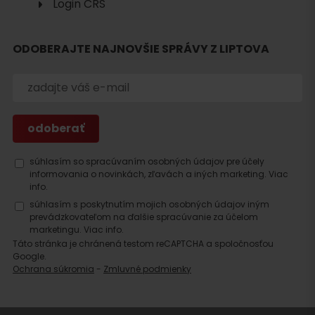
Login CRS
Hľadať
ODOBERAJTE NAJNOVŠIE SPRÁVY Z LIPTOVA
ubytovanie
súhlasím so spracúvaním osobných údajov pre účely
informovania o novinkách, zľavách a iných marketing.
Viac
info.
súhlasím s poskytnutím mojich osobných údajov iným
prevádzkovateľom na ďalšie spracúvanie za účelom
marketingu.
Viac info.
Táto stránka je chránená testom reCAPTCHA a spoločnosťou
Google.
Ochrana súkromia
-
Zmluvné podmienky