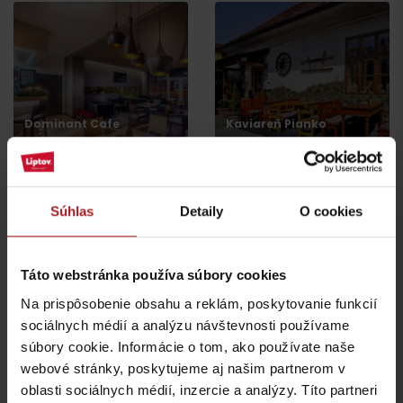
Dominant Cafe
Kaviareň Pianko
Liptovský Mikuláš
Liptovský Mikuláš
Súhlas
Detaily
O cookies
Táto webstránka používa súbory cookies
Reštaurácia Pizzéria
Cukráreň a kaviareň
Pávik
EDEN
Na prispôsobenie obsahu a reklám, poskytovanie funkcií
Liptovský Mikuláš
Liptovský Mikuláš
sociálnych médií a analýzu návštevnosti používame
súbory cookie. Informácie o tom, ako používate naše
webové stránky, poskytujeme aj našim partnerom v
všetky miesta kde jesť a piť
oblasti sociálnych médií, inzercie a analýzy. Títo partneri