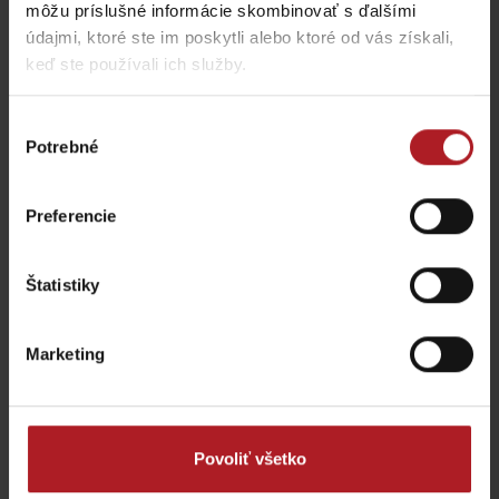
môžu príslušné informácie skombinovať s ďalšími
údajmi, ktoré ste im poskytli alebo ktoré od vás získali,
Aktivity a relax v gh blízkosti:
keď ste používali ich služby.
Výber
Potrebné
súhlasu
Preferencie
FUN Taxi – Liptovský
EXIsport Liptovský
Mikuláš
Mikuláš
Liptovský Mikuláš
Liptovský Mikuláš
Štatistiky
Marketing
JOYRIDE predajňa a
STOP SHOP Liptovský
Povoliť všetko
požičovňa
Mikuláš
Liptovský Mikuláš
Liptovský Mikuláš