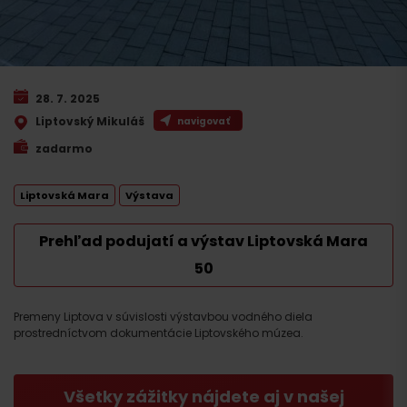
28. 7. 2025
Liptovský Mikuláš
navigovať
zadarmo
Liptovská Mara
Výstava
Prehľad podujatí a výstav Liptovská Mara
50
Premeny Liptova v súvislosti výstavbou vodného diela
prostredníctvom dokumentácie Liptovského múzea.
Všetky zážitky nájdete aj v našej