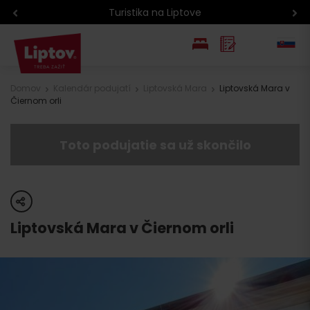
Turistika na Liptove
EN
Domov
Kalendár podujatí
Liptovská Mara
Liptovská Mara v
Čiernom orli
PL
Toto podujatie sa už skončilo
share
Liptovská Mara v Čiernom orli