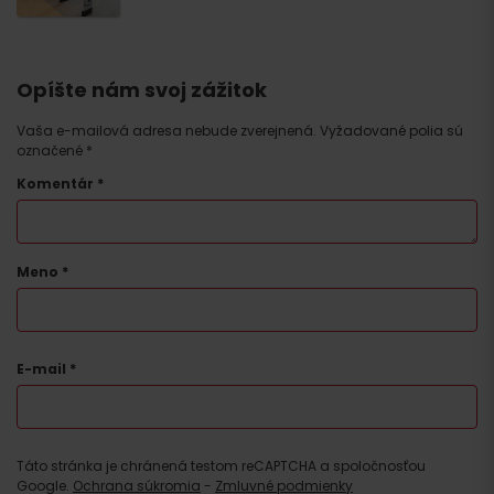
Opíšte nám svoj zážitok
Vaša e-mailová adresa nebude zverejnená.
Vyžadované polia sú
označené
*
Komentár
*
Meno
*
E-mail
*
Táto stránka je chránená testom reCAPTCHA a spoločnosťou
Google.
Ochrana súkromia
-
Zmluvné podmienky