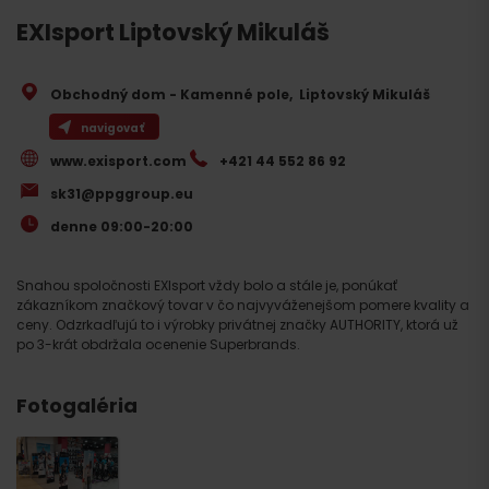
EXIsport Liptovský Mikuláš
Obchodný dom - Kamenné pole
,
Liptovský Mikuláš
navigovať
www.exisport.com
+421 44 552 86 92
sk31@ppggroup.eu
denne 09:00-20:00
Snahou spoločnosti EXIsport vždy bolo a stále je, ponúkať
zákazníkom značkový tovar v čo najvyváženejšom pomere kvality a
ceny. Odzrkadľujú to i výrobky privátnej značky AUTHORITY, ktorá už
po 3-krát obdržala ocenenie Superbrands.
Fotogaléria