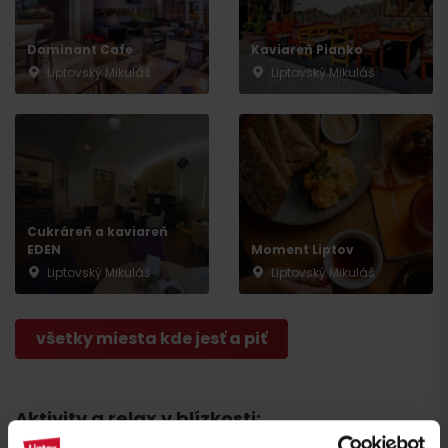
Dominant Cafe
Kaviareň Pianko
Liptovský Mikuláš
Liptovský Mikuláš
Príchod
Cukráreň a kaviareň
EDEN
Moment Liptov
Liptovský Mikuláš
Liptovský Mikuláš
všetky miesta kde jesť a piť
Aktivity a relax v blízkosti: