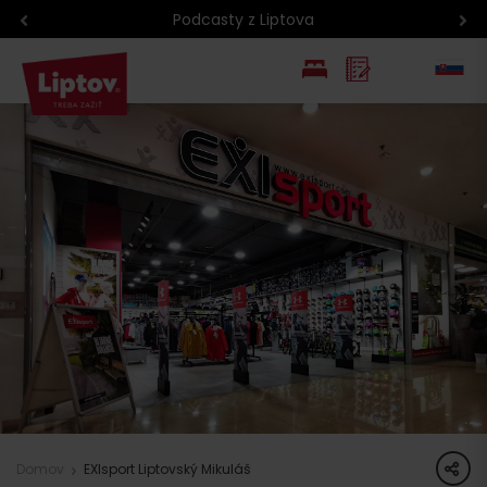
Podcasty z Liptova
EN
PL
share
Domov
EXIsport Liptovský Mikuláš