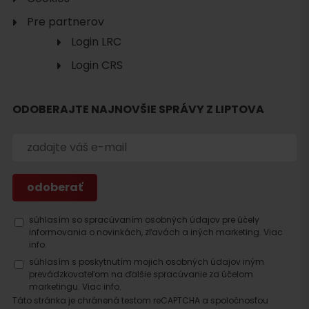
Pre partnerov
Login LRC
Login CRS
ODOBERAJTE NAJNOVŠIE SPRÁVY Z LIPTOVA
Hľadať
ubytovanie
súhlasím so spracúvaním osobných údajov pre účely
informovania o novinkách, zľavách a iných marketing.
Viac
info.
súhlasím s poskytnutím mojich osobných údajov iným
prevádzkovateľom na ďalšie spracúvanie za účelom
marketingu.
Viac info.
Táto stránka je chránená testom reCAPTCHA a spoločnosťou