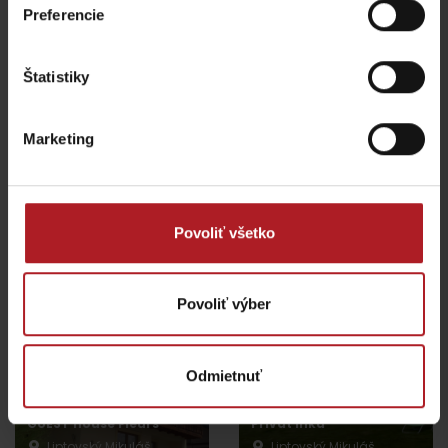
Preferencie
Slovenské múzeum
ochrany prírody a
Štatistiky
jaskyniarstva
Evanjelický kostol
Liptovský Mikuláš
Liptovský Mikuláš
Marketing
Všetky zážitky a relax
Povoliť všetko
Kde sa ubytovať v blízkosti:
Povoliť výber
Odmietnuť
GUEST house Fleurs
Privát Inka
Liptovský Mikuláš
Liptovský Mikuláš