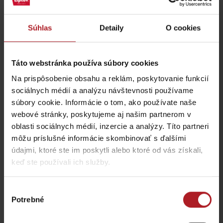
Súhlas
Detaily
O cookies
STOP SHOP Liptovský
FUN Taxi – Liptovský
Táto webstránka používa súbory cookies
Mikuláš
Mikuláš
Liptovský Mikuláš
Liptovský Mikuláš
Na prispôsobenie obsahu a reklám, poskytovanie funkcií
sociálnych médií a analýzu návštevnosti používame
súbory cookie. Informácie o tom, ako používate naše
webové stránky, poskytujeme aj našim partnerom v
oblasti sociálnych médií, inzercie a analýzy. Títo partneri
môžu príslušné informácie skombinovať s ďalšími
údajmi, ktoré ste im poskytli alebo ktoré od vás získali,
JOYRIDE predajňa a
Liptovar – remeselný
keď ste používali ich služby.
požičovňa
pivovar
Liptovský Mikuláš
Liptovský Mikuláš
Výber
Potrebné
súhlasu