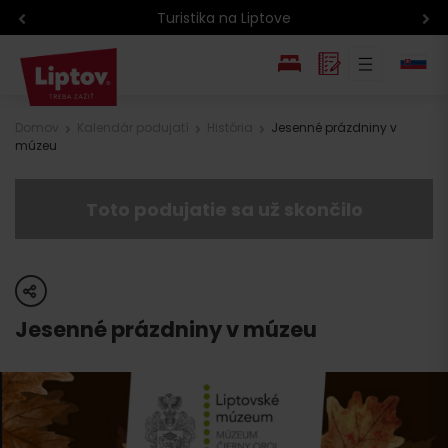
Turistika na Liptove
EN
Domov
Kalendár podujatí
História
Jesenné prázdniny v
múzeu
PL
Toto podujatie sa už skončilo
share
Jesenné prázdniny v múzeu