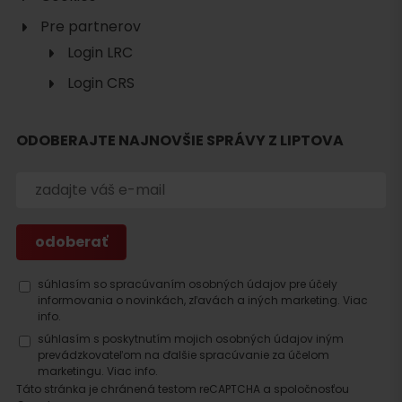
Pre partnerov
Login LRC
Login CRS
ODOBERAJTE NAJNOVŠIE SPRÁVY Z LIPTOVA
Hľadať
ubytovanie
súhlasím so spracúvaním osobných údajov pre účely
informovania o novinkách, zľavách a iných marketing.
Viac
info.
súhlasím s poskytnutím mojich osobných údajov iným
prevádzkovateľom na ďalšie spracúvanie za účelom
marketingu.
Viac info.
Táto stránka je chránená testom reCAPTCHA a spoločnosťou