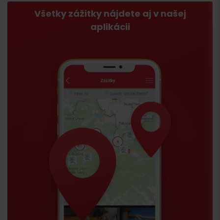
Všetky zážitky nájdete aj v našej
aplikácii