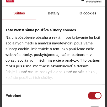
Súhlas
Detaily
O cookies
Táto webstránka používa súbory cookies
Na prispôsobenie obsahu a reklám, poskytovanie funkcií
Café Kultúra
Cafe Bar Central
Ružomberok
sociálnych médií a analýzu návštevnosti používame
Ružomberok
Ružomberok
súbory cookie. Informácie o tom, ako používate naše
webové stránky, poskytujeme aj našim partnerom v
oblasti sociálnych médií, inzercie a analýzy. Títo partneri
môžu príslušné informácie skombinovať s ďalšími
údajmi, ktoré ste im poskytli alebo ktoré od vás získali,
keď ste používali ich služby.
Bonsai restaurant
Chocolaterie Passé
Ružomberok
Výber
Ružomberok
Ružomberok
Potrebné
súhlasu