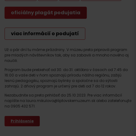
oficiálny plagát podujatia
viac informácií o podujatí
Už o pár dní tu máme prázdniny. V múzeu preto pripravili program
pre mladých návštevníkov tak, aby sa zabavili a mnoho nového aj
naučili.
Program bude prebiehať od 30. do 31. októbra v časoch od 7:45 do
16:00 a vaše deti v ňom spoznajú prírodu nášho regiónu, zažijú
lesnú pedagogiku, spoznajú bylinky a spoločne sa do sýtosti
zahrajú. 2 dňový program je určený pre deti od 7 do 12 rokov.
Nezabudnite sa preto prihlásiť do 25.10.2023. Pre viac informácií
napíšte na laura.mikulova@liptovskemuzeum.sk alebo zatelefonujte
na 0905 432 571.
Prihlásenie