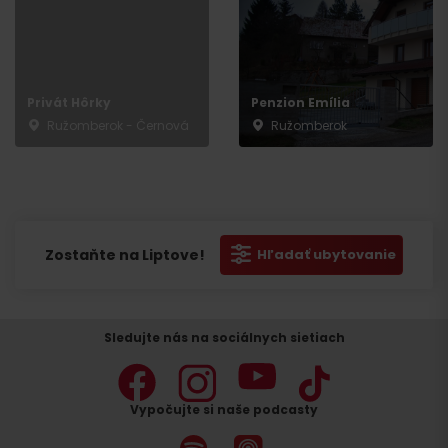
Privát Hôrky
Penzion Emília
Ružomberok - Černová
Ružomberok
Zostaňte na Liptove!
Hľadať ubytovanie
Sledujte nás na sociálnych sietiach
Vypočujte si naše podcasty