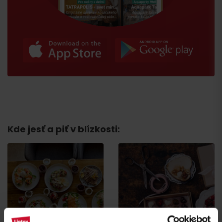
Príchod
Kde jesť a piť v blízkosti:
Cool beans
Blaho od Aďky
Ružomberok
Ružomberok